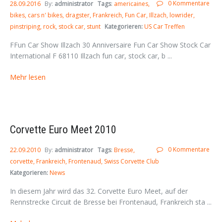
0 Kommentare
28.09.2016
By:
administrator
Tags
:
americaines
bikes
cars n' bikes
dragster
Frankreich
Fun Car
Illzach
lowrider
pinstriping
rock
stock car
stunt
Kategorieren:
US Car Treffen
FFun Car Show Illzach 30 Anniversaire Fun Car Show Stock Car
International F 68110 Illzach fun car, stock car, b ...
Mehr lesen
Corvette Euro Meet 2010
0 Kommentare
22.09.2010
By:
administrator
Tags
:
Bresse
corvette
Frankreich
Frontenaud
Swiss Corvette Club
Kategorieren:
News
In diesem Jahr wird das 32. Corvette Euro Meet, auf der
Rennstrecke Circuit de Bresse bei Frontenaud, Frankreich sta ...