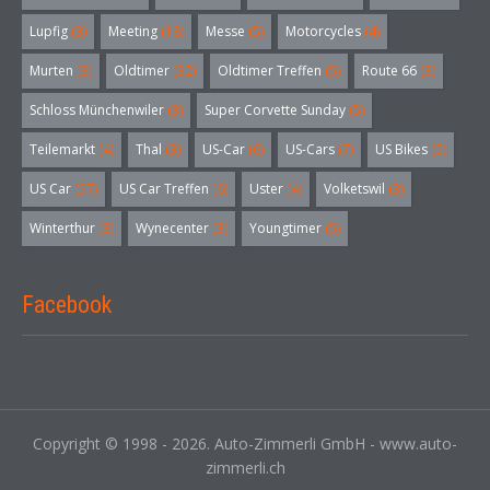
Lupfig
(3)
Meeting
(18)
Messe
(5)
Motorcycles
(4)
Murten
(3)
Oldtimer
(32)
Oldtimer Treffen
(5)
Route 66
(3)
Schloss Münchenwiler
(3)
Super Corvette Sunday
(5)
Teilemarkt
(4)
Thal
(3)
US-Car
(6)
US-Cars
(7)
US Bikes
(5)
US Car
(57)
US Car Treffen
(6)
Uster
(4)
Volketswil
(3)
Winterthur
(3)
Wynecenter
(3)
Youngtimer
(5)
Facebook
Copyright © 1998 - 2026. Auto-Zimmerli GmbH - www.auto-
zimmerli.ch