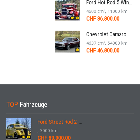
Ford Hot Rod 5 Window 283 V8 4-Gang 1929
4600 cm³, 11000 km
CHF 36.800,00
Chevrolet Camaro Coupé 1. Generation V8 Aut. 1967
4637 cm³, 54000 km
CHF 46.800,00
TOP
Fahrzeuge
Ford Street Rod 2-Door V8 Aut. 1937
, 3000 km
CHF 89.900,00