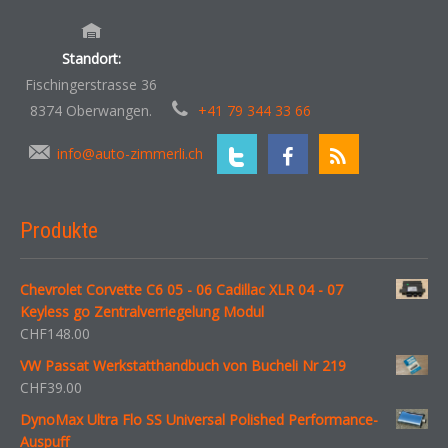
Standort:
Fischingerstrasse 36
8374 Oberwangen.
+41 79 344 33 66
info@auto-zimmerli.ch
Produkte
Chevrolet Corvette C6 05 - 06 Cadillac XLR 04 - 07
Keyless go Zentralverriegelung Modul
CHF
148.00
VW Passat Werkstatthandbuch von Bucheli Nr 219
CHF
39.00
DynoMax Ultra Flo SS Universal Polished Performance-
Auspuff