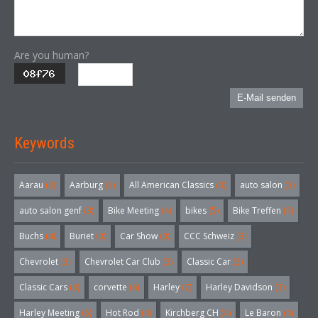
Are you human?
E-Mail senden
Keywords
Aarau
(3)
Aarburg
(3)
All American Classics
(3)
auto salon
(3)
auto salon genf
(3)
Bike Meeting
(4)
bikes
(5)
Bike Treffen
(5)
Buchs
(4)
Buriet
(3)
Car Show
(3)
CCC Schweiz
(3)
Chevrolet
(3)
Chevrolet Car Club
(3)
Classic Car
(3)
Classic Cars
(3)
corvette
(6)
Harley
(7)
Harley Davidson
(3)
Harley Meeting
(5)
Hot Rod
(4)
Kirchberg CH
(4)
Le Baron
(4)