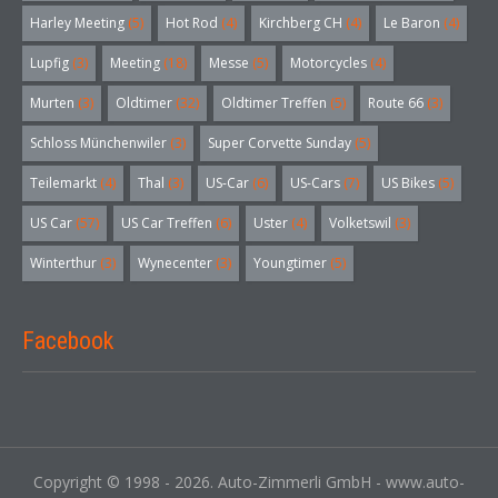
Harley Meeting
(5)
Hot Rod
(4)
Kirchberg CH
(4)
Le Baron
(4)
Lupfig
(3)
Meeting
(18)
Messe
(5)
Motorcycles
(4)
Murten
(3)
Oldtimer
(32)
Oldtimer Treffen
(5)
Route 66
(3)
Schloss Münchenwiler
(3)
Super Corvette Sunday
(5)
Teilemarkt
(4)
Thal
(3)
US-Car
(6)
US-Cars
(7)
US Bikes
(5)
US Car
(57)
US Car Treffen
(6)
Uster
(4)
Volketswil
(3)
Winterthur
(3)
Wynecenter
(3)
Youngtimer
(5)
Facebook
Copyright © 1998 - 2026. Auto-Zimmerli GmbH - www.auto-