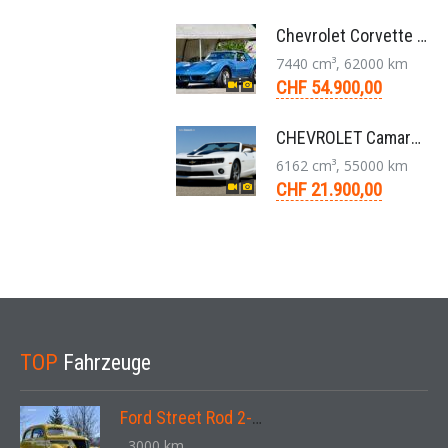
Chevrolet Corvette Stingray Targa C3 454-V8 4-Gang 1974
7440 cm³, 62000 km
CHF 54.900,00
CHEVROLET Camaro 2SS RS 6,2L V8 Cabriolet Aut. 2011
6162 cm³, 55000 km
CHF 21.900,00
TOP
Fahrzeuge
Ford Street Rod 2-Door V8 Aut. 1937
, 3000 km