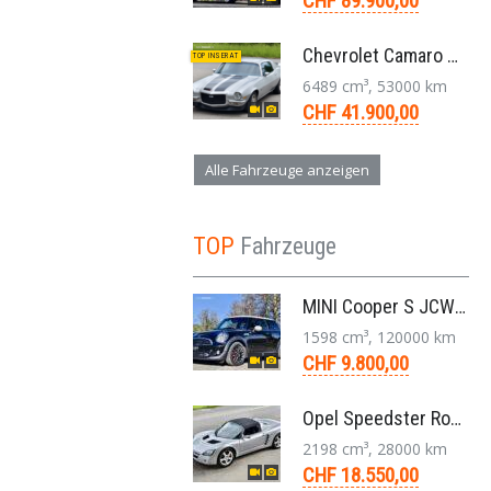
CHF 89.900,00
Chevrolet Camaro SS 396 LS3 Coupe Aut. 1971
TOP INSERAT
6489 cm³, 53000 km
CHF 41.900,00
Alle Fahrzeuge anzeigen
TOP
Fahrzeuge
MINI Cooper S JCW R56 N14 Kleinwagen 6-Gang 2011
1598 cm³, 120000 km
CHF 9.800,00
Opel Speedster Roadster 2.2 L Targa 5-Gang 2002
2198 cm³, 28000 km
CHF 18.550,00