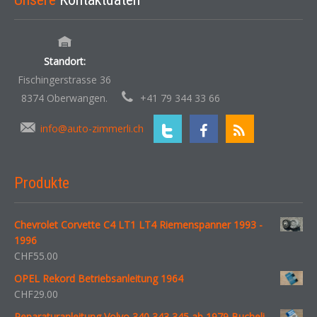
Standort:
Fischingerstrasse 36
8374 Oberwangen.
+41 79 344 33 66
info@auto-zimmerli.ch
Produkte
Chevrolet Corvette C4 LT1 LT4 Riemenspanner 1993 -
1996
CHF
55.00
OPEL Rekord Betriebsanleitung 1964
CHF
29.00
Reparaturanleitung Volvo 340 343 345 ab 1979 Bucheli