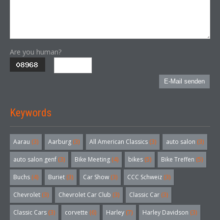
Are you human?
E-Mail senden
Keywords
Aarau
(3)
Aarburg
(3)
All American Classics
(3)
auto salon
(3)
auto salon genf
(3)
Bike Meeting
(4)
bikes
(5)
Bike Treffen
(5)
Buchs
(4)
Buriet
(3)
Car Show
(3)
CCC Schweiz
(3)
Chevrolet
(3)
Chevrolet Car Club
(3)
Classic Car
(3)
Classic Cars
(3)
corvette
(6)
Harley
(7)
Harley Davidson
(3)