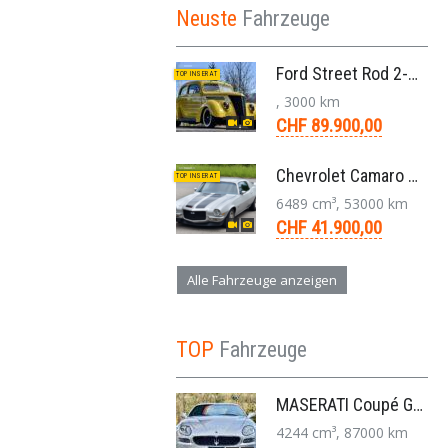
Neuste
Fahrzeuge
Ford Street Rod 2-Door V8 Aut. 1937
TOP INSERAT
, 3000 km
CHF 89.900,00
Chevrolet Camaro SS 396 LS3 Coupe Aut. 1971
TOP INSERAT
6489 cm³, 53000 km
CHF 41.900,00
Alle Fahrzeuge anzeigen
TOP
Fahrzeuge
MASERATI Coupé GT Cambiocorsa 4,2 V8 Aut. 2005
4244 cm³, 87000 km