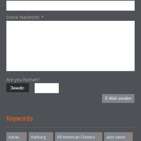
Deine Nachricht:
*
Are you human?
E-Mail senden
Keywords
Aarau
(3)
Aarburg
(3)
All American Classics
(3)
auto salon
(3)