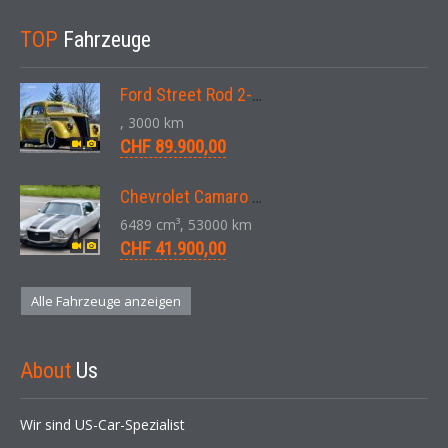
TOP
Fahrzeuge
Ford Street Rod 2-Door V8 Aut. 1937
, 3000 km
CHF 89.900,00
Chevrolet Camaro SS 396 LS3 Coupe Aut. 1971
6489 cm³, 53000 km
CHF 41.900,00
Alle Fahrzeuge anzeigen
About
Us
Wir sind US-Car-Spezialist