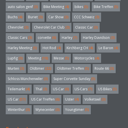
auto salon genf
(3)
Bike Meeting
(4)
bikes
(5)
Bike Treffen
(5)
Buchs
(4)
Buriet
(3)
Car Show
(3)
CCC Schweiz
(3)
Chevrolet
(3)
Chevrolet Car Club
(3)
Classic Car
(3)
Classic Cars
(3)
corvette
(6)
Harley
(7)
Harley Davidson
(3)
Harley Meeting
(5)
Hot Rod
(4)
Kirchberg CH
(4)
Le Baron
(4)
Lupfig
(3)
Meeting
(18)
Messe
(5)
Motorcycles
(4)
Murten
(3)
Oldtimer
(32)
Oldtimer Treffen
(5)
Route 66
(3)
Schloss Münchenwiler
(3)
Super Corvette Sunday
(5)
Teilemarkt
(4)
Thal
(3)
US-Car
(6)
US-Cars
(7)
US Bikes
(5)
US Car
(57)
US Car Treffen
(6)
Uster
(4)
Volketswil
(3)
Winterthur
(3)
Wynecenter
(3)
Youngtimer
(5)