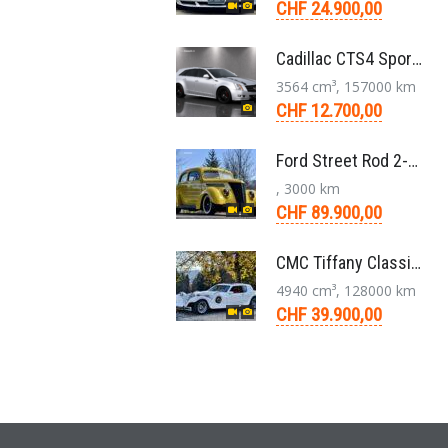
CHF 24.900,00
Cadillac CTS4 Sport Wagon 3.6 V6 LLT AWD Aut. 2012
3564 cm³, 157000 km
CHF 12.700,00
Ford Street Rod 2-Door V8 Aut. 1937
, 3000 km
CHF 89.900,00
CMC Tiffany Classic Coupé Neoklassiker 5.0 V8 1991
4940 cm³, 128000 km
CHF 39.900,00