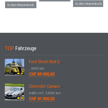
In den Warenkorb
In den Warenkorb
TOP
Fahrzeuge
Ford Street Rod 2-Door V8 Aut. 1937
, 3000 km
CHF 89.900,00
Chevrolet Camaro SS 396 LS3 Coupe Aut. 1971
6489 cm³, 53000 km
CHF 41.900,00