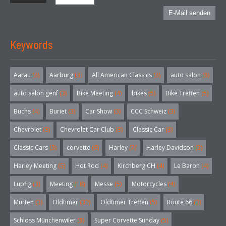
E-Mail senden
Keywords
Aarau
(3)
Aarburg
(3)
All American Classics
(3)
auto salon
(3)
auto salon genf
(3)
Bike Meeting
(4)
bikes
(5)
Bike Treffen
(5)
Buchs
(4)
Buriet
(3)
Car Show
(3)
CCC Schweiz
(3)
Chevrolet
(3)
Chevrolet Car Club
(3)
Classic Car
(3)
Classic Cars
(3)
corvette
(6)
Harley
(7)
Harley Davidson
(3)
Harley Meeting
(5)
Hot Rod
(4)
Kirchberg CH
(4)
Le Baron
(4)
Lupfig
(3)
Meeting
(18)
Messe
(5)
Motorcycles
(4)
Murten
(3)
Oldtimer
(32)
Oldtimer Treffen
(5)
Route 66
(3)
Schloss Münchenwiler
(3)
Super Corvette Sunday
(5)