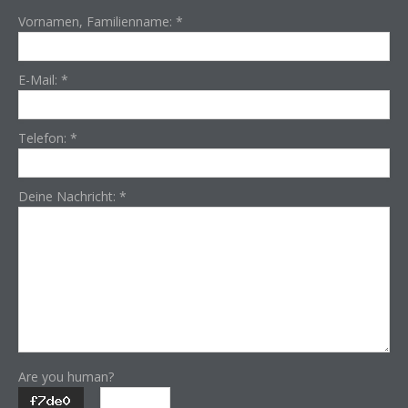
Vornamen, Familienname:
*
E-Mail:
*
Telefon:
*
Deine Nachricht:
*
Are you human?