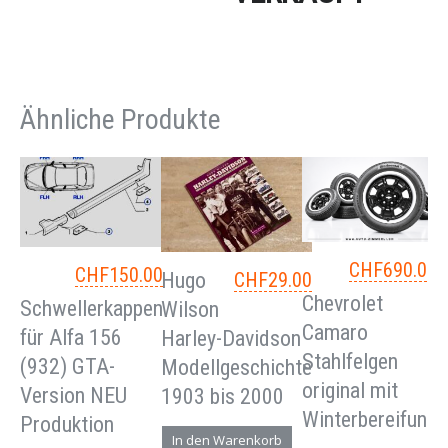
Ähnliche Produkte
CHF
690.00
CHF
150.00
Hugo
CHF
29.00
Chevrolet
Schwellerkappen
Wilson
Camaro
für Alfa 156
Harley-Davidson
Stahlfelgen
(932) GTA-
Modellgeschichte
original mit
Version NEU
1903 bis 2000
Winterbereifung
Produktion
In den Warenkorb