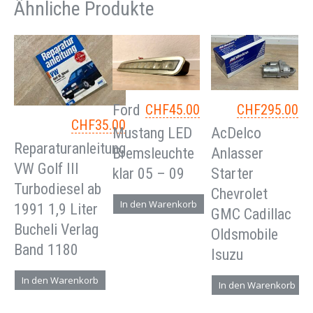
Ähnliche Produkte
Ford
CHF
45.00
CHF
295.00
CHF
35.00
Mustang LED
AcDelco
Reparaturanleitung
Bremsleuchte
Anlasser
VW Golf III
klar 05 – 09
Starter
Turbodiesel ab
Chevrolet
In den Warenkorb
1991 1,9 Liter
GMC Cadillac
Bucheli Verlag
Oldsmobile
Band 1180
Isuzu
In den Warenkorb
In den Warenkorb