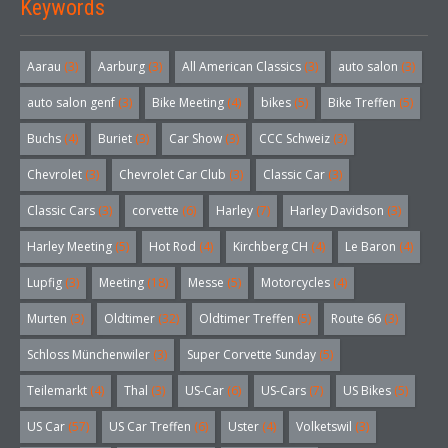
Keywords
Aarau
(3)
Aarburg
(3)
All American Classics
(3)
auto salon
(3)
auto salon genf
(3)
Bike Meeting
(4)
bikes
(5)
Bike Treffen
(5)
Buchs
(4)
Buriet
(3)
Car Show
(3)
CCC Schweiz
(3)
Chevrolet
(3)
Chevrolet Car Club
(3)
Classic Car
(3)
Classic Cars
(3)
corvette
(6)
Harley
(7)
Harley Davidson
(3)
Harley Meeting
(5)
Hot Rod
(4)
Kirchberg CH
(4)
Le Baron
(4)
Lupfig
(3)
Meeting
(18)
Messe
(5)
Motorcycles
(4)
Murten
(3)
Oldtimer
(32)
Oldtimer Treffen
(5)
Route 66
(3)
Schloss Münchenwiler
(3)
Super Corvette Sunday
(5)
Teilemarkt
(4)
Thal
(3)
US-Car
(6)
US-Cars
(7)
US Bikes
(5)
US Car
(57)
US Car Treffen
(6)
Uster
(4)
Volketswil
(3)