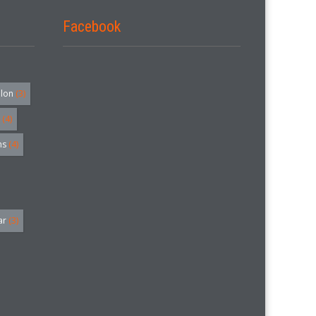
Facebook
alon
(3)
(4)
hs
(4)
ar
(3)