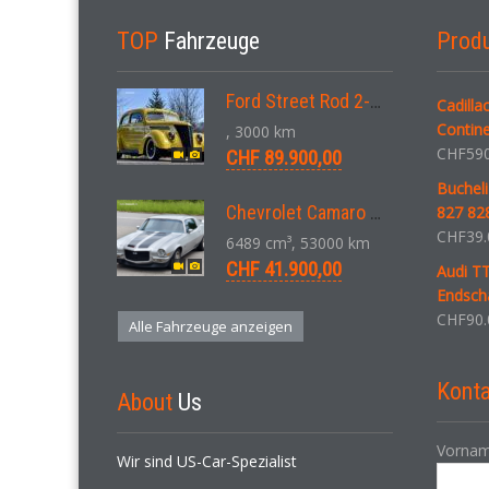
TOP
Fahrzeuge
Prod
Ford Street Rod 2-Door V8 Aut. 1937
Cadilla
Contine
, 3000 km
CHF
590
CHF 89.900,00
Bucheli
Chevrolet Camaro SS 396 LS3 Coupe Aut. 1971
827 828
CHF
39.
6489 cm³, 53000 km
CHF 41.900,00
Audi T
Endsch
CHF
90.
Alle Fahrzeuge anzeigen
Konta
About
Us
Vornam
Wir sind US-Car-Spezialist