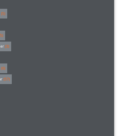
(5)
5)
ler
(3)
(6)
ar
(57)