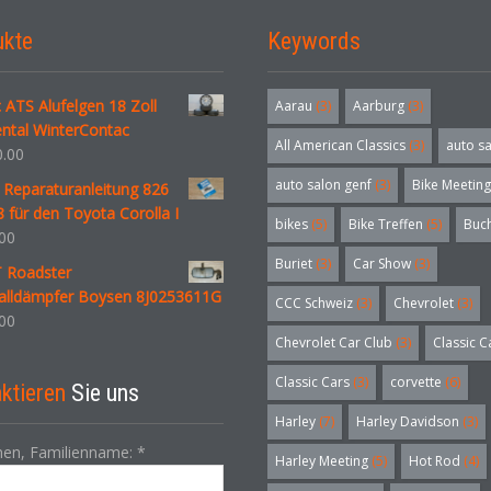
ukte
Keywords
c ATS Alufelgen 18 Zoll
Aarau
(3)
Aarburg
(3)
ntal WinterContac
All American Classics
(3)
auto s
.00
auto salon genf
(3)
Bike Meeting
 Reparaturanleitung 826
 für den Toyota Corolla I
bikes
(5)
Bike Treffen
(5)
Buc
00
Buriet
(3)
Car Show
(3)
T Roadster
alldämpfer Boysen 8J0253611G
CCC Schweiz
(3)
Chevrolet
(3)
00
Chevrolet Car Club
(3)
Classic C
Classic Cars
(3)
corvette
(6)
ktieren
Sie uns
Harley
(7)
Harley Davidson
(3)
en, Familienname:
*
Harley Meeting
(5)
Hot Rod
(4)