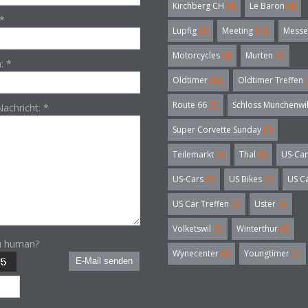
Kirchberg CH
(4)
Le Baron
(4)
*
Lupfig
(3)
Meeting
(18)
Messe
Motorcycles
(4)
Murten
(3)
n:
*
Oldtimer
(32)
Oldtimer Treffen
(
Route 66
(3)
Schloss Münchenwi
Nachricht:
*
Super Corvette Sunday
(5)
Teilemarkt
(4)
Thal
(3)
US-Car
US-Cars
(7)
US Bikes
(5)
US C
US Car Treffen
(6)
Uster
(4)
Volketswil
(3)
Winterthur
(3)
u human?
Wynecenter
(3)
Youngtimer
(5)
E-Mail senden