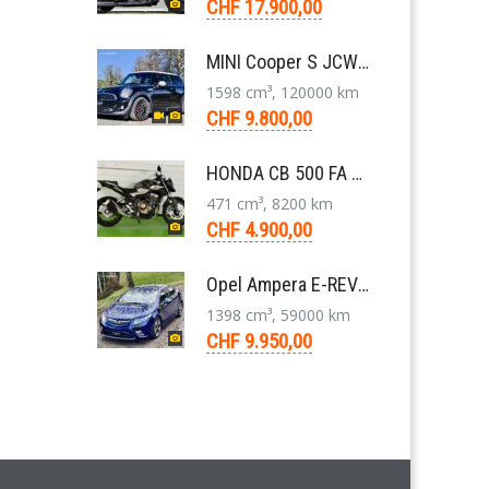
CHF 17.900,00
MINI Cooper S JCW R56 N14 Kleinwagen 6-Gang 2011
1598 cm³, 120000 km
CHF 9.800,00
HONDA CB 500 FA ABS Naked Bike 2020
471 cm³, 8200 km
CHF 4.900,00
Opel Ampera E-REV Plug-in-Hybrid Limousine 2012
1398 cm³, 59000 km
CHF 9.950,00