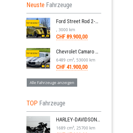
Neuste
Fahrzeuge
Ford Street Rod 2-Door V8 Aut. 1937
TOP INSERAT
, 3000 km
CHF 89.900,00
Chevrolet Camaro SS 396 LS3 Coupe Aut. 1971
TOP INSERAT
6489 cm³, 53000 km
CHF 41.900,00
Alle Fahrzeuge anzeigen
TOP
Fahrzeuge
HARLEY-DAVIDSON FLS Softail Slim ABS Chopper 6-Gang 2013
1689 cm³, 25700 km