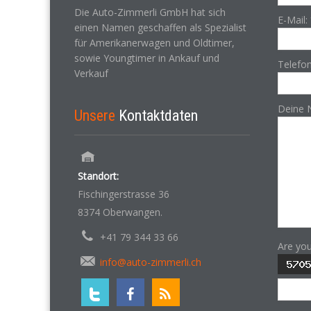
Die Auto-Zimmerli GmbH hat sich
E-Mail:
einen Namen geschaffen als Spezialist
für Amerikanerwagen und Oldtimer,
sowie Youngtimer in Ankauf und
Telefo
Verkauf
Deine 
Unsere
Kontaktdaten
Standort:
Fischingerstrasse 36
8374 Oberwangen.
+41 79 344 33 66
Are yo
info@auto-zimmerli.ch