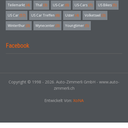
Teilemarkt
(4)
Thal
(3)
US-Car
(6)
US-Cars
(7)
US Bikes
(5)
US Car
(57)
US Car Treffen
(6)
Uster
(4)
Volketswil
(3)
Winterthur
(3)
Wynecenter
(3)
Youngtimer
(5)
Facebook
Copyright © 1998 - 2026. Auto-Zimmerli GmbH - www.auto-
zimmerli.ch
Entwickelt Von:
XoNA