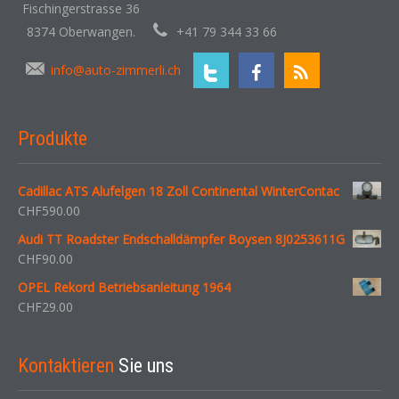
Fischingerstrasse 36
8374 Oberwangen.
+41 79 344 33 66
info@auto-zimmerli.ch
Produkte
Cadillac ATS Alufelgen 18 Zoll Continental WinterContac
CHF
590.00
Audi TT Roadster Endschalldämpfer Boysen 8J0253611G
CHF
90.00
OPEL Rekord Betriebsanleitung 1964
CHF
29.00
Kontaktieren
Sie uns