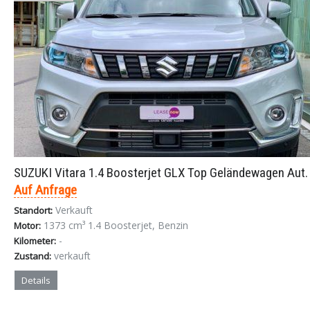
SUZUKI Vitara 1.4 Boosterjet GLX Top Geländewagen Aut.
Auf Anfrage
Verkauft
Standort:
1373 cm³ 1.4 Boosterjet, Benzin
Motor:
-
Kilometer:
verkauft
Zustand:
Details