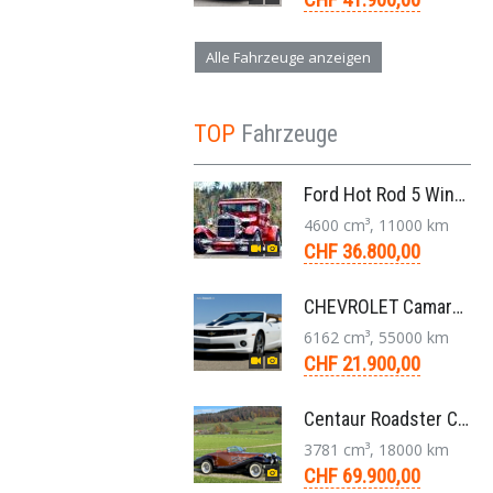
Alle Fahrzeuge anzeigen
TOP
Fahrzeuge
Ford Hot Rod 5 Window 283 V8 4-Gang 1929
4600 cm³, 11000 km
CHF 36.800,00
CHEVROLET Camaro 2SS RS 6,2L V8 Cabriolet Aut. 2011
6162 cm³, 55000 km
CHF 21.900,00
Centaur Roadster Convertible 3,8 V6 Aut. 1981
3781 cm³, 18000 km
CHF 69.900,00