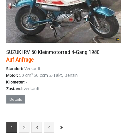
SUZUKI RV 50 Kleinmotorrad 4-Gang 1980
Auf Anfrage
Verkauft
Standort:
50 cm³ 50 ccm 2-Takt, Benzin
Motor:
-
Kilometer:
verkauft
Zustand:
Details
1
2
3
4