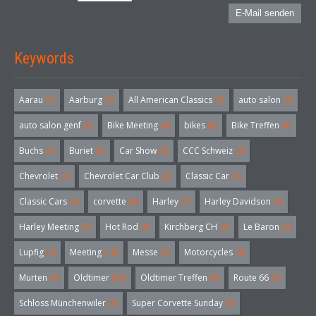
E-Mail senden
Keywords
Aarau
(3)
Aarburg
(3)
All American Classics
(3)
auto salon
(3)
auto salon genf
(3)
Bike Meeting
(4)
bikes
(5)
Bike Treffen
(5)
Buchs
(4)
Buriet
(3)
Car Show
(3)
CCC Schweiz
(3)
Chevrolet
(3)
Chevrolet Car Club
(3)
Classic Car
(3)
Classic Cars
(3)
corvette
(6)
Harley
(7)
Harley Davidson
(3)
Harley Meeting
(5)
Hot Rod
(4)
Kirchberg CH
(4)
Le Baron
(4)
Lupfig
(3)
Meeting
(18)
Messe
(5)
Motorcycles
(4)
Murten
(3)
Oldtimer
(32)
Oldtimer Treffen
(5)
Route 66
(3)
Schloss Münchenwiler
(3)
Super Corvette Sunday
(5)