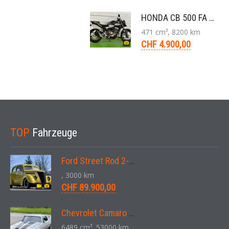
HONDA CB 500 FA ABS Naked Bike 2020
471 cm³, 8200 km
CHF 4.900,00
TOP
Fahrzeuge
Ford Street Rod 2-Door V8 Aut. 1937
, 3000 km
CHF 89.900,00
Chevrolet Camaro SS 396 LS3 Coupe Aut. 1971
6489 cm³, 53000 km