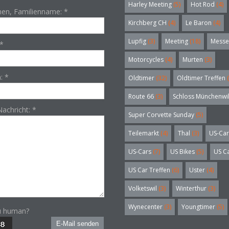
Harley Meeting
(5)
Hot Rod
(4)
en, Familienname:
*
Kirchberg CH
(4)
Le Baron
(4)
Lupfig
(3)
Meeting
(18)
Messe
*
Motorcycles
(4)
Murten
(3)
n:
*
Oldtimer
(32)
Oldtimer Treffen
(
Route 66
(3)
Schloss Münchenwi
Nachricht:
*
Super Corvette Sunday
(5)
Teilemarkt
(4)
Thal
(3)
US-Car
US-Cars
(7)
US Bikes
(5)
US C
US Car Treffen
(6)
Uster
(4)
Volketswil
(3)
Winterthur
(3)
Wynecenter
(3)
Youngtimer
(5)
u human?
E-Mail senden