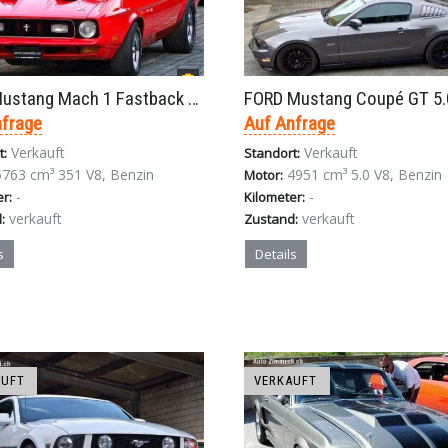
Ford Mustang Mach 1 Fastback 5.8 V8 Automat 1971
nfrage
Auf Anfrage
Verkauft
Verkauft
t:
Standort:
5763 cm³ 351 V8, Benzin
4951 cm³ 5.0 V8, Benzin
Motor:
-
-
er:
Kilometer:
verkauft
verkauft
:
Zustand:
s
Details
AUFT
VERKAUFT