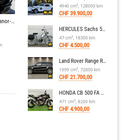
4940 cm³, 128000 km
CHF 39.900,00
Shelby Mustang GT-500 Eleanor-Clone 1967
HERCULES Sachs 50/2 Mofa 2-Gang Handschaltung Veteran
47 cm³, 18300 km
CHF 4.500,00
n
Land Rover Range Rover Evoque Compact SUV 2.0 TD4 SE AT9 2017
1999 cm³, 72000 km
CHF 21.700,00
HONDA CB 500 FA ABS Naked Bike 2020
471 cm³, 8200 km
CHF 4.900,00