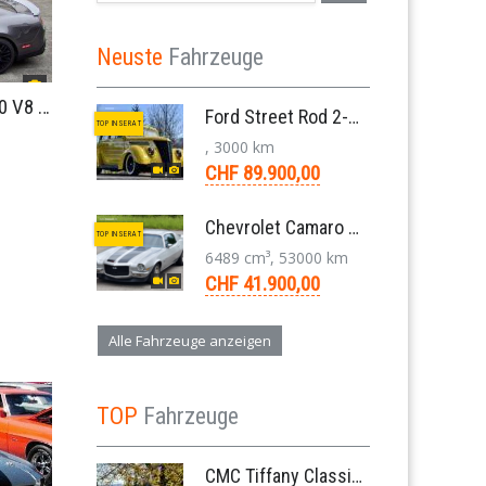
Neuste
Fahrzeuge
FORD Mustang Coupé GT 5.0 V8 418PS 6-Gang 2011
Ford Street Rod 2-Door V8 Aut. 1937
TOP INSERAT
, 3000 km
CHF 89.900,00
Chevrolet Camaro SS 396 LS3 Coupe Aut. 1971
TOP INSERAT
6489 cm³, 53000 km
CHF 41.900,00
Alle Fahrzeuge anzeigen
TOP
Fahrzeuge
CMC Tiffany Classic Coupé Neoklassiker 5.0 V8 1991