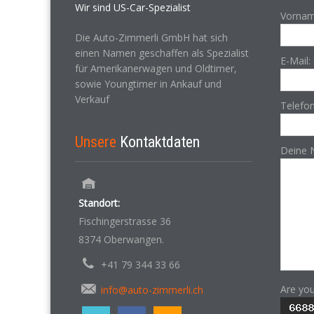
Wir sind US-Car-Spezialist
Vornam
Die Auto-Zimmerli GmbH hat sich
einen Namen geschaffen als Spezialist
E-Mail:
für Amerikanerwagen und Oldtimer,
sowie Youngtimer in Ankauf und
Verkauf
Telefo
Unsere
Kontaktdaten
Deine 
Standort:
Fischingerstrasse 36
8374 Oberwangen.
+41 79 344 33 66
Are yo
info@auto-zimmerli.ch