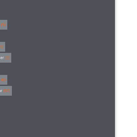
(5)
5)
ler
(3)
(6)
ar
(57)