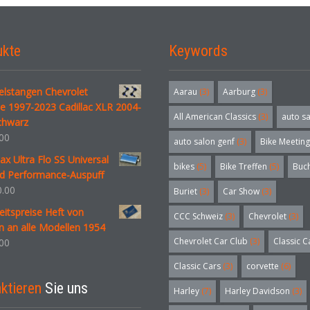
ukte
Keywords
elstangen Chevrolet
Aarau
(3)
Aarburg
(3)
e 1997-2023 Cadillac XLR 2004-
All American Classics
(3)
auto s
chwarz
00
auto salon genf
(3)
Bike Meeting
 Ultra Flo SS Universal
bikes
(5)
Bike Treffen
(5)
Buc
ed Performance-Auspuff
.00
Buriet
(3)
Car Show
(3)
itspreise Heft von
CCC Schweiz
(3)
Chevrolet
(3)
n an alle Modellen 1954
Chevrolet Car Club
(3)
Classic C
00
Classic Cars
(3)
corvette
(6)
ktieren
Sie uns
Harley
(7)
Harley Davidson
(3)