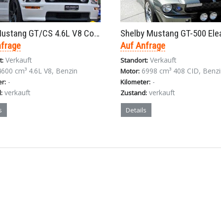
Ford Mustang GT/CS 4.6L V8 Coupè 5. Generation Handschaltung 2008
nfrage
Auf Anfrage
Verkauft
Verkauft
t:
Standort:
4600 cm³ 4.6L V8, Benzin
6998 cm³ 408 CID, Benzi
Motor:
-
-
er:
Kilometer:
verkauft
verkauft
:
Zustand:
s
Details