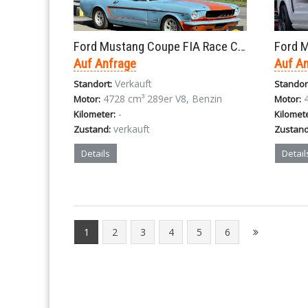
Ford Mustang Coupe FIA Race Car Gulf Look V8 4-Gang 1966
Auf Anfrage
Auf A
Verkauft
Standort:
Standor
4728 cm³ 289er V8, Benzin
Motor:
Motor:
-
Kilometer:
Kilomet
verkauft
Zustand:
Zustand
Details
Detail
1
2
3
4
5
6