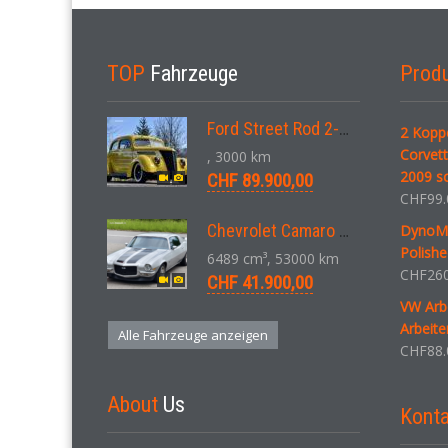
TOP
Fahrzeuge
Prod
Ford Street Rod 2-Door V8 Aut. 1937
2 Kopp
Corvett
, 3000 km
2009 s
CHF 89.900,00
CHF
99.
Chevrolet Camaro SS 396 LS3 Coupe Aut. 1971
DynoMax
Polish
6489 cm³, 53000 km
CHF
260
CHF 41.900,00
VW Arbe
Arbeite
Alle Fahrzeuge anzeigen
CHF
88.
About
Us
Konta