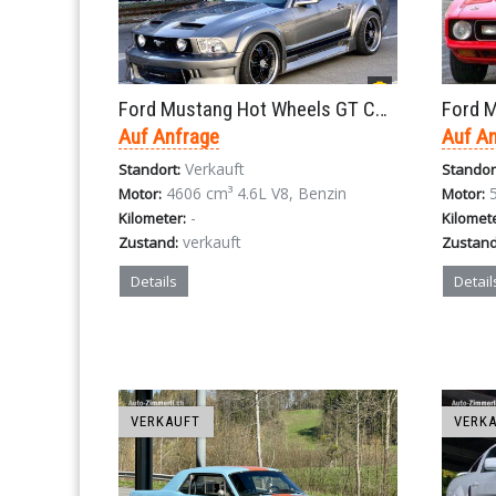
Ford Mustang Hot Wheels GT Coupe Breitbau 5-Gang 2007
Auf Anfrage
Auf A
Verkauft
Standort:
Standor
4606 cm³ 4.6L V8, Benzin
Motor:
Motor:
-
Kilometer:
Kilomet
verkauft
Zustand:
Zustand
Details
Detail
VERKAUFT
VERK