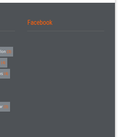
Facebook
alon
(3)
(4)
hs
(4)
ar
(3)