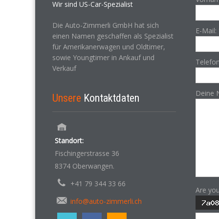
Wir sind US-Car-Spezialist
Die Auto-Zimmerli GmbH hat sich
E-Mail:
einen Namen geschaffen als Spezialist
für Amerikanerwagen und Oldtimer,
sowie Youngtimer in Ankauf und
Telefo
Verkauf
Deine 
Unsere
Kontaktdaten
Standort:
Fischingerstrasse 36
8374 Oberwangen.
+41 79 344 33 66
Are yo
info@auto-zimmerli.ch