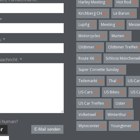
Harley Meeting
(5)
Hot Rod
(4)
Kirchberg CH
(4)
Le Baron
(4)
*
Lupfig
(3)
Meeting
(18)
Messe
Motorcycles
(4)
Murten
(3)
n:
*
Oldtimer
(32)
Oldtimer Treffen
(
Route 66
(3)
Schloss Münchenwi
Nachricht:
*
Super Corvette Sunday
(5)
Teilemarkt
(4)
Thal
(3)
US-Car
US-Cars
(7)
US Bikes
(5)
US C
US Car Treffen
(6)
Uster
(4)
Volketswil
(3)
Winterthur
(3)
u human?
Wynecenter
(3)
Youngtimer
(5)
E-Mail senden