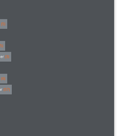
(5)
5)
ler
(3)
(6)
ar
(57)