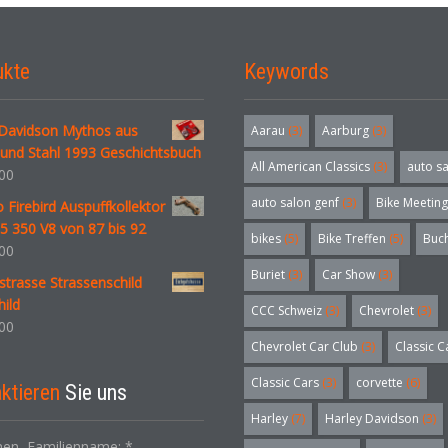
ukte
Keywords
 Davidson Mythos aus
Aarau
(3)
Aarburg
(3)
und Stahl 1993 Geschichtsbuch
All American Classics
(3)
auto s
00
auto salon genf
(3)
Bike Meeting
Firebird Auspuffkollektor
05 350 V8 von 87 bis 92
bikes
(5)
Bike Treffen
(5)
Buc
00
Buriet
(3)
Car Show
(3)
strasse Strassenschild
ild
CCC Schweiz
(3)
Chevrolet
(3)
00
Chevrolet Car Club
(3)
Classic C
Classic Cars
(3)
corvette
(6)
ktieren
Sie uns
Harley
(7)
Harley Davidson
(3)
en, Familienname:
*