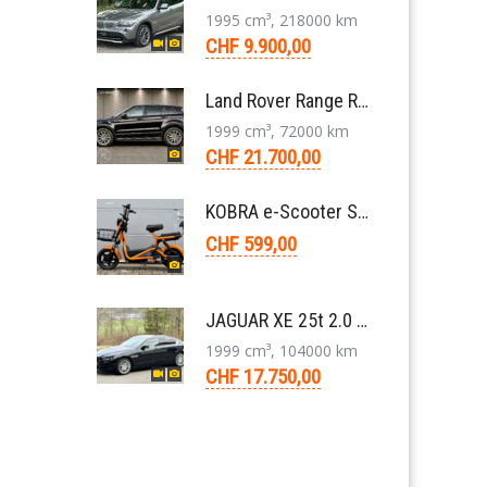
1995 cm³, 218000 km
CHF 9.900,00
Land Rover Range Rover Evoque Compact SUV 2.0 TD4 SE AT9 2017
1999 cm³, 72000 km
CHF 21.700,00
KOBRA e-Scooter SG G60 240 Watt
CHF 599,00
JAGUAR XE 25t 2.0 Portfolio AWD 8-Gang-Aut. 2018
1999 cm³, 104000 km
CHF 17.750,00