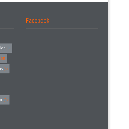
Facebook
alon
(3)
(4)
hs
(4)
ar
(3)