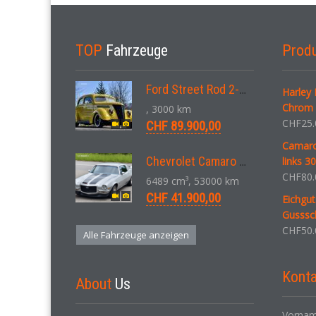
TOP
Fahrzeuge
Prod
Ford Street Rod 2-Door V8 Aut. 1937
Harley
Chrom 
, 3000 km
CHF
25.
CHF 89.900,00
Camaro 
Chevrolet Camaro SS 396 LS3 Coupe Aut. 1971
links 3
CHF
80.
6489 cm³, 53000 km
CHF 41.900,00
Eichgut
Gusssch
CHF
50.
Alle Fahrzeuge anzeigen
Konta
About
Us
Vornam