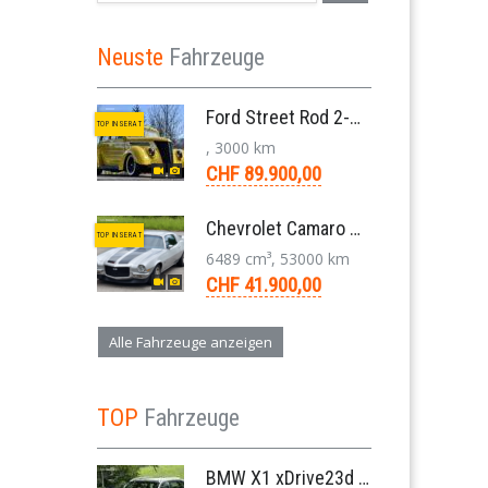
Neuste
Fahrzeuge
Ford Street Rod 2-Door V8 Aut. 1937
TOP INSERAT
, 3000 km
CHF 89.900,00
Chevrolet Camaro SS 396 LS3 Coupe Aut. 1971
TOP INSERAT
6489 cm³, 53000 km
CHF 41.900,00
Alle Fahrzeuge anzeigen
TOP
Fahrzeuge
BMW X1 xDrive23d E84 204 PS Steptronic Panorama Navi Leder PDC 2011