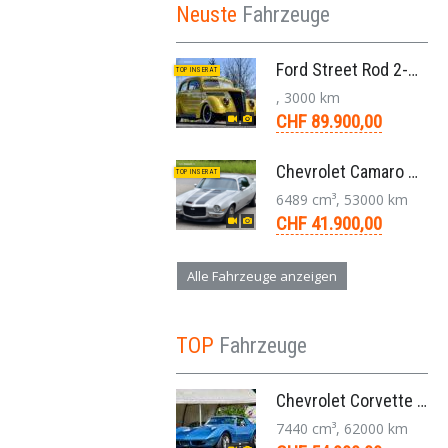
Neuste
Fahrzeuge
Ford Street Rod 2-Door V8 Aut. 1937
TOP INSERAT
, 3000 km
CHF 89.900,00
Chevrolet Camaro SS 396 LS3 Coupe Aut. 1971
TOP INSERAT
6489 cm³, 53000 km
CHF 41.900,00
Alle Fahrzeuge anzeigen
TOP
Fahrzeuge
Chevrolet Corvette Stingray Targa C3 454-V8 4-Gang 1974
7440 cm³, 62000 km