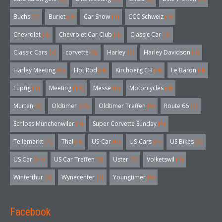
Buchs
(4)
Buriet
(3)
Car Show
(3)
CCC Schweiz
(3)
Chevrolet
(3)
Chevrolet Car Club
(3)
Classic Car
(3)
Classic Cars
(3)
corvette
(6)
Harley
(7)
Harley Davidson
(3)
Harley Meeting
(5)
Hot Rod
(4)
Kirchberg CH
(4)
Le Baron
(4)
Lupfig
(3)
Meeting
(18)
Messe
(5)
Motorcycles
(4)
Murten
(3)
Oldtimer
(32)
Oldtimer Treffen
(5)
Route 66
(3)
Schloss Münchenwiler
(3)
Super Corvette Sunday
(5)
Teilemarkt
(4)
Thal
(3)
US-Car
(6)
US-Cars
(7)
US Bikes
(5)
US Car
(57)
US Car Treffen
(6)
Uster
(4)
Volketswil
(3)
Winterthur
(3)
Wynecenter
(3)
Youngtimer
(5)
Facebook