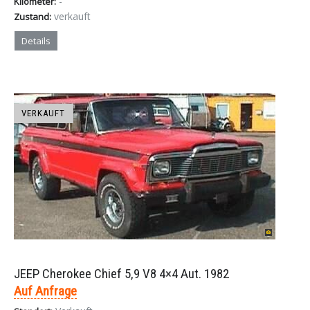
-
Kilometer:
verkauft
Zustand:
Details
VERKAUFT
JEEP Cherokee Chief 5,9 V8 4×4 Aut. 1982
Auf Anfrage