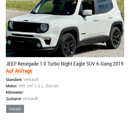
JEEP Renegade 1.0 Turbo Night Eagle SUV 6-Gang 2019
Auf Anfrage
Verkauft
Standort:
999 cm³ 1.0 L, Benzin
Motor:
-
Kilometer:
verkauft
Zustand:
Details