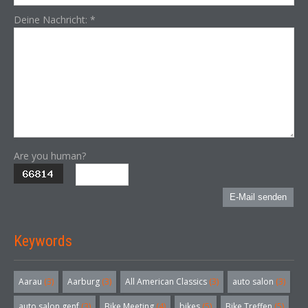
Deine Nachricht:
*
Are you human?
E-Mail senden
Keywords
Aarau
(3)
Aarburg
(3)
All American Classics
(3)
auto salon
(3)
auto salon genf
(3)
Bike Meeting
(4)
bikes
(5)
Bike Treffen
(5)