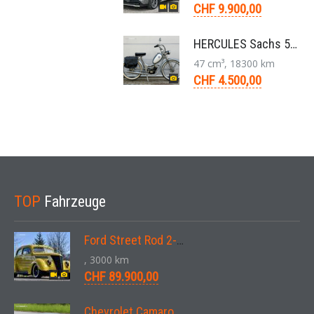
CHF 9.900,00
HERCULES Sachs 50/2 Mofa 2-Gang Handschaltung Veteran
47 cm³, 18300 km
CHF 4.500,00
TOP
Fahrzeuge
Ford Street Rod 2-Door V8 Aut. 1937
, 3000 km
CHF 89.900,00
Chevrolet Camaro SS 396 LS3 Coupe Aut. 1971