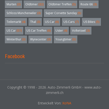
Murten
(3)
Oldtimer
(32)
Oldtimer Treffen
(5)
Route 66
(3)
Schloss Münchenwiler
(3)
Super Corvette Sunday
(5)
Teilemarkt
(4)
Thal
(3)
US-Car
(6)
US-Cars
(7)
US Bikes
(5)
US Car
(57)
US Car Treffen
(6)
Uster
(4)
Volketswil
(3)
Winterthur
(3)
Wynecenter
(3)
Youngtimer
(5)
Facebook
Copyright © 1998 - 2026. Auto-Zimmerli GmbH - www.auto-
zimmerli.ch
Entwickelt Von:
XoNA