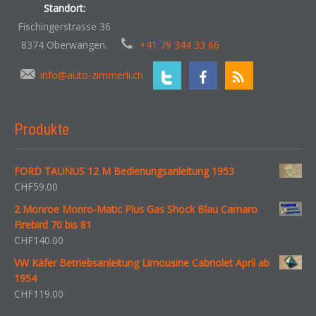
Standort:
Fischingerstrasse 36
8374 Oberwangen.
+41 79 344 33 66
info@auto-zimmerli.ch
Produkte
FORD TAUNUS 12 M Bedienungsanleitung 1953
CHF
59.00
2 Monroe Monro-Matic Plus Gas Shock Blau Camaro
Firebird 70 bis 81
CHF
140.00
VW Käfer Betriebsanleitung Limousine Cabriolet April ab
1954
CHF
119.00