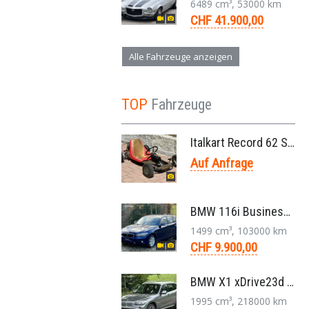
6489 cm³, 53000 km
CHF 41.900,00
Alle Fahrzeuge anzeigen
TOP
Fahrzeuge
Italkart Record 62 Sidewinder 1961 Rennkart, Parilla V11 Thunderbolt Motor
Auf Anfrage
BMW 116i Business 1er F20 Limousine 1.5 6-Gang 2016
1499 cm³, 103000 km
CHF 9.900,00
BMW X1 xDrive23d E84 204 PS Steptronic Panorama Navi Leder PDC 2011
1995 cm³, 218000 km