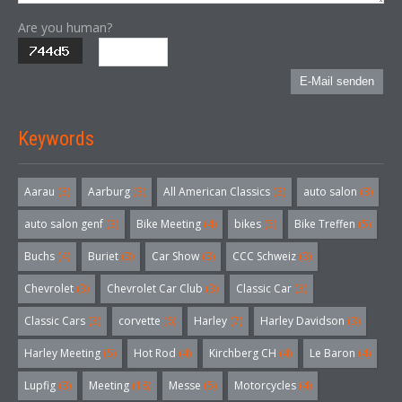
Are you human?
E-Mail senden
Keywords
Aarau
(3)
Aarburg
(3)
All American Classics
(3)
auto salon
(3)
auto salon genf
(3)
Bike Meeting
(4)
bikes
(5)
Bike Treffen
(5)
Buchs
(4)
Buriet
(3)
Car Show
(3)
CCC Schweiz
(3)
Chevrolet
(3)
Chevrolet Car Club
(3)
Classic Car
(3)
Classic Cars
(3)
corvette
(6)
Harley
(7)
Harley Davidson
(3)
Harley Meeting
(5)
Hot Rod
(4)
Kirchberg CH
(4)
Le Baron
(4)
Lupfig
(3)
Meeting
(18)
Messe
(5)
Motorcycles
(4)