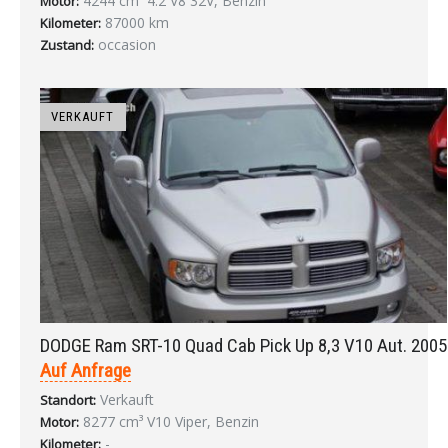
4244 cm³ 4.2 V8 32V, Benzin
Motor:
87000 km
Kilometer:
occasion
Zustand:
VERKAUFT
DODGE Ram SRT-10 Quad Cab Pick Up 8,3 V10 Aut. 2005
Auf Anfrage
Verkauft
Standort:
8277 cm³ V10 Viper, Benzin
Motor:
-
Kilometer: