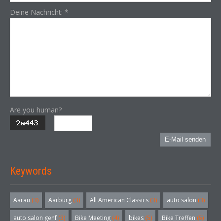
Deine Nachricht:
*
Are you human?
E-Mail senden
Keywords
Aarau
(3)
Aarburg
(3)
All American Classics
(3)
auto salon
(3)
auto salon genf
(3)
Bike Meeting
(4)
bikes
(5)
Bike Treffen
(5)