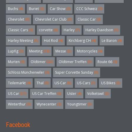
Buchs
(4)
Buriet
(3)
Car Show
(3)
CCC Schweiz
(3)
Chevrolet
(3)
Chevrolet Car Club
(3)
Classic Car
(3)
Classic Cars
(3)
corvette
(6)
Harley
(7)
Harley Davidson
(3)
Harley Meeting
(5)
Hot Rod
(4)
Kirchberg CH
(4)
Le Baron
(4)
Lupfig
(3)
Meeting
(18)
Messe
(5)
Motorcycles
(4)
Murten
(3)
Oldtimer
(32)
Oldtimer Treffen
(5)
Route 66
(3)
Schloss Münchenwiler
(3)
Super Corvette Sunday
(5)
Teilemarkt
(4)
Thal
(3)
US-Car
(6)
US-Cars
(7)
US Bikes
(5)
US Car
(57)
US Car Treffen
(6)
Uster
(4)
Volketswil
(3)
Winterthur
(3)
Wynecenter
(3)
Youngtimer
(5)
Facebook