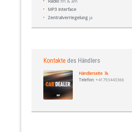
Radio
fm & am
MP3 interface
Zentralverriegelung
ja
Kontakte
des Händlers
Händlerseite
Telefon:
+41793443366