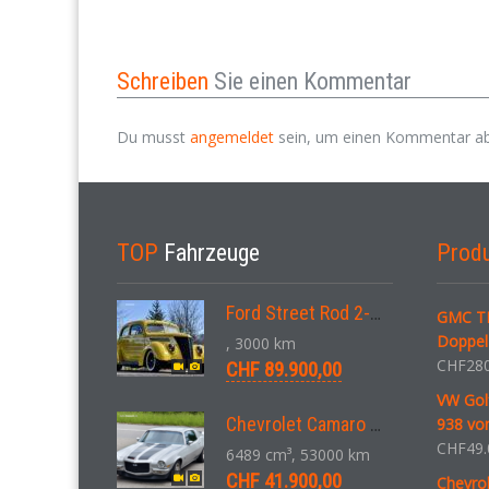
Schreiben
Sie einen Kommentar
Du musst
angemeldet
sein, um einen Kommentar a
TOP
Fahrzeuge
Prod
Ford Street Rod 2-Door V8 Aut. 1937
GMC TE
Doppel
, 3000 km
CHF
280
CHF 89.900,00
VW Gol
Chevrolet Camaro SS 396 LS3 Coupe Aut. 1971
938 von
CHF
49.
6489 cm³, 53000 km
CHF 41.900,00
Chevro