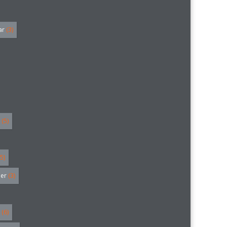
ar
(3)
(5)
5)
ler
(3)
(6)