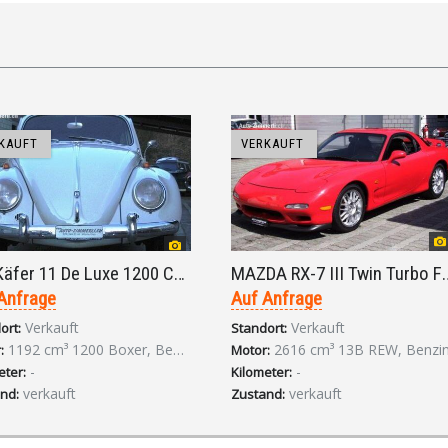
KAUFT
VERKAUFT
VW Käfer 11 De Luxe 1200 Coupe 4-Gang 1962
MAZDA RX-7 III Twin Turbo FD 
Anfrage
Auf Anfrage
Verkauft
Verkauft
ort:
Standort:
1192 cm³ 1200 Boxer, Benzin
2616 cm³ 13B REW, Benzi
:
Motor:
-
-
eter:
Kilometer:
verkauft
verkauft
nd:
Zustand: