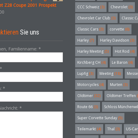
let Z28 Coupe 2001 Prospekt
CCC Schweiz
(3)
Chevrolet
(3)
00
Chevrolet Car Club
(3)
Classic C
Classic Cars
(3)
corvette
(6)
ktieren
Sie uns
Harley
(7)
Harley Davidson
(3)
en, Familienname:
*
Harley Meeting
(5)
Hot Rod
(4)
Kirchberg CH
(4)
Le Baron
(4)
*
Lupfig
(3)
Meeting
(18)
Messe
Motorcycles
(4)
Murten
(3)
n:
*
Oldtimer
(32)
Oldtimer Treffen
(
Route 66
(3)
Schloss Münchenwi
Nachricht:
*
Super Corvette Sunday
(5)
Teilemarkt
(4)
Thal
(3)
US-Car