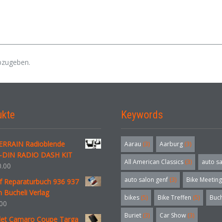
bzugeben.
ukte
Keywords
RRAIN Radioblende
Aarau
(3)
Aarburg
(3)
-DIN RADIO DASH KIT
All American Classics
(3)
auto s
.00
auto salon genf
(3)
Bike Meeting
f Reparaturbuch 936 937
 Bucheli Verlag
bikes
(5)
Bike Treffen
(5)
Buc
00
Buriet
(3)
Car Show
(3)
let Camaro Coupe Targa