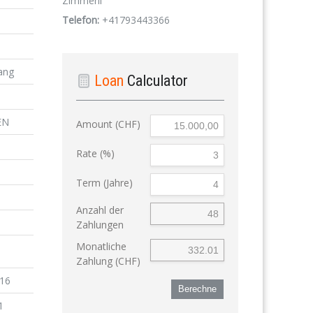
Zimmerli
Telefon:
+41793443366
ang
Loan
Calculator
EN
Amount (CHF)
Rate (%)
Term (Jahre)
Anzahl der
Zahlungen
Monatliche
Zahlung (CHF)
016
Berechne
1