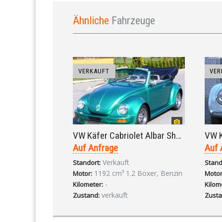
Ähnliche
Fahrzeuge
VERKAUFT
VER
VW Käfer Cabriolet Albar Show-Käfer 11-1302 4-Gang 1971
Auf Anfrage
Auf 
Verkauft
Standort:
Stand
1192 cm³ 1.2 Boxer, Benzin
Motor:
Motor
-
Kilometer:
Kilom
verkauft
Zustand:
Zusta