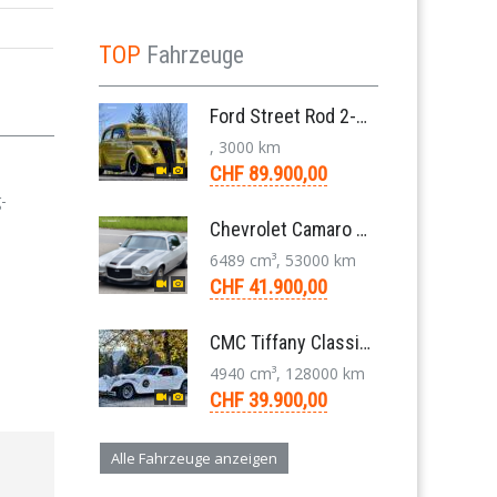
TOP
Fahrzeuge
Ford Street Rod 2-Door V8 Aut. 1937
, 3000 km
CHF 89.900,00
-
Chevrolet Camaro SS 396 LS3 Coupe Aut. 1971
6489 cm³, 53000 km
CHF 41.900,00
CMC Tiffany Classic Coupé Neoklassiker 5.0 V8 1991
4940 cm³, 128000 km
CHF 39.900,00
Alle Fahrzeuge anzeigen