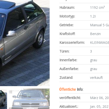
Hubraum:
1192 cm³
Motortyp:
1.2I
Getriebe:
Manual 5 G
Kraftstoff:
Benzin
Karosserieform:
KLEINWAG
Türen:
3
Innenfarbe:
grau
Außenfarbe:
grau
Zustand:
verkauft
Öffentliche
Info:
veröffentlicht:
März 06, 2
Aktualisiert.:
Jan. 05, 202