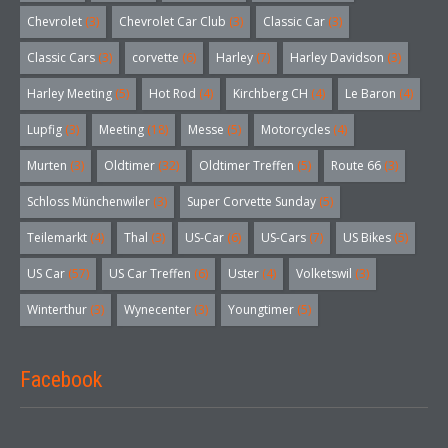
Chevrolet
(3)
Chevrolet Car Club
(3)
Classic Car
(3)
Classic Cars
(3)
corvette
(6)
Harley
(7)
Harley Davidson
(3)
Harley Meeting
(5)
Hot Rod
(4)
Kirchberg CH
(4)
Le Baron
(4)
Lupfig
(3)
Meeting
(18)
Messe
(5)
Motorcycles
(4)
Murten
(3)
Oldtimer
(32)
Oldtimer Treffen
(5)
Route 66
(3)
Schloss Münchenwiler
(3)
Super Corvette Sunday
(5)
Teilemarkt
(4)
Thal
(3)
US-Car
(6)
US-Cars
(7)
US Bikes
(5)
US Car
(57)
US Car Treffen
(6)
Uster
(4)
Volketswil
(3)
Winterthur
(3)
Wynecenter
(3)
Youngtimer
(5)
Facebook