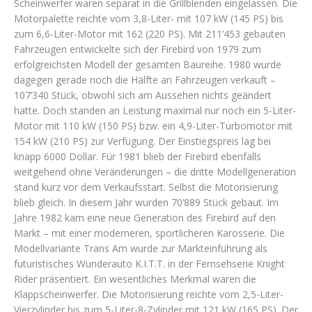
Scheinwerfer waren separat in die Grillblenden eingelassen. Die
Motorpalette reichte vom 3,8-Liter- mit 107 kW (145 PS) bis
zum 6,6-Liter-Motor mit 162 (220 PS). Mit 211’453 gebauten
Fahrzeugen entwickelte sich der Firebird von 1979 zum
erfolgreichsten Modell der gesamten Baureihe. 1980 wurde
dagegen gerade noch die Hälfte an Fahrzeugen verkauft –
107’340 Stück, obwohl sich am Aussehen nichts geändert
hatte. Doch standen an Leistung maximal nur noch ein 5-Liter-
Motor mit 110 kW (150 PS) bzw. ein 4,9-Liter-Turbomotor mit
154 kW (210 PS) zur Verfügung. Der Einstiegspreis lag bei
knapp 6000 Dollar. Für 1981 blieb der Firebird ebenfalls
weitgehend ohne Veränderungen – die dritte Modellgeneration
stand kurz vor dem Verkaufsstart. Selbst die Motorisierung
blieb gleich. In diesem Jahr wurden 70’889 Stück gebaut. Im
Jahre 1982 kam eine neue Generation des Firebird auf den
Markt – mit einer moderneren, sportlicheren Karosserie. Die
Modellvariante Trans Am wurde zur Markteinführung als
futuristisches Wunderauto K.I.T.T. in der Fernsehserie Knight
Rider präsentiert. Ein wesentliches Merkmal waren die
Klappscheinwerfer. Die Motorisierung reichte vom 2,5-Liter-
Vierzylinder bis zum 5-Liter-8-Zylinder mit 121 kW (165 PS). Der