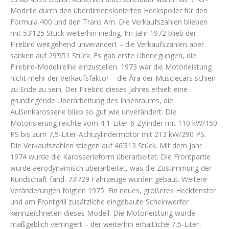
Modelle durch den überdimensionierten Heckspoiler für den
Formula 400 und den Trans Am. Die Verkaufszahlen blieben
mit 53’125 Stück weiterhin niedrig. Im Jahr 1972 blieb der
Firebird weitgehend unverändert – die Verkaufszahlen aber
sanken auf 29’951 Stück. Es gab erste Überlegungen, die
Firebird-Modellreihe einzustellen. 1973 war die Motorleistung
nicht mehr der Verkaufsfaktor – die Ära der Musclecars schien
zu Ende zu sein. Der Firebird dieses Jahres erhielt eine
grundlegende Überarbeitung des Innenraums, die
Außenkarosserie blieb so gut wie unverändert. Die
Motorisierung reichte vom 4,1-Liter-6-Zylinder mit 110 kW/150
PS bis zum 7,5-Liter-Achtzylindermotor mit 213 kW/290 PS.
Die Verkaufszahlen stiegen auf 46’313 Stück. Mit dem Jahr
1974 wurde die Karosserieform überarbeitet. Die Frontpartie
wurde aerodynamisch überarbeitet, was die Zustimmung der
Kundschaft fand. 73’729 Fahrzeuge wurden gebaut. Weitere
Veränderungen folgten 1975: Ein neues, größeres Heckfenster
und am Frontgrill zusätzliche eingebaute Scheinwerfer
kennzeichneten dieses Modell. Die Motorleistung wurde
maßgeblich verringert – der weiterhin erhältliche 7,5-Liter-