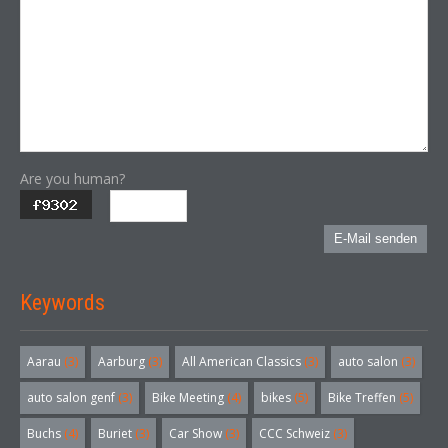
Are you human?
E-Mail senden
Keywords
Aarau
(3)
Aarburg
(3)
All American Classics
(3)
auto salon
(3)
auto salon genf
(3)
Bike Meeting
(4)
bikes
(5)
Bike Treffen
(5)
Buchs
(4)
Buriet
(3)
Car Show
(3)
CCC Schweiz
(3)