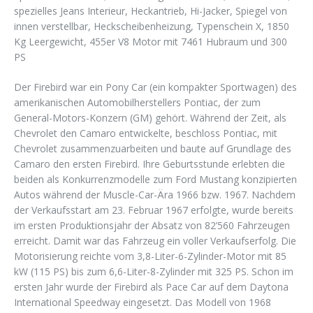
spezielles Jeans Interieur, Heckantrieb, Hi-Jacker, Spiegel von
innen verstellbar, Heckscheibenheizung, Typenschein X, 1850
Kg Leergewicht, 455er V8 Motor mit 7461 Hubraum und 300
PS
Der Firebird war ein Pony Car (ein kompakter Sportwagen) des
amerikanischen Automobilherstellers Pontiac, der zum
General-Motors-Konzern (GM) gehört. Während der Zeit, als
Chevrolet den Camaro entwickelte, beschloss Pontiac, mit
Chevrolet zusammenzuarbeiten und baute auf Grundlage des
Camaro den ersten Firebird. Ihre Geburtsstunde erlebten die
beiden als Konkurrenzmodelle zum Ford Mustang konzipierten
Autos während der Muscle-Car-Ära 1966 bzw. 1967. Nachdem
der Verkaufsstart am 23. Februar 1967 erfolgte, wurde bereits
im ersten Produktionsjahr der Absatz von 82’560 Fahrzeugen
erreicht. Damit war das Fahrzeug ein voller Verkaufserfolg. Die
Motorisierung reichte vom 3,8-Liter-6-Zylinder-Motor mit 85
kW (115 PS) bis zum 6,6-Liter-8-Zylinder mit 325 PS. Schon im
ersten Jahr wurde der Firebird als Pace Car auf dem Daytona
International Speedway eingesetzt. Das Modell von 1968