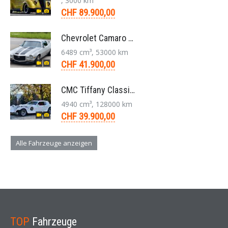
, 3000 km
CHF 89.900,00
Chevrolet Camaro SS 396 LS3 Coupe Aut. 1971
6489 cm³, 53000 km
CHF 41.900,00
CMC Tiffany Classic Coupé Neoklassiker 5.0 V8 1991
4940 cm³, 128000 km
CHF 39.900,00
Alle Fahrzeuge anzeigen
TOP
Fahrzeuge