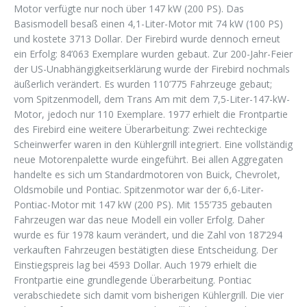
Motor verfügte nur noch über 147 kW (200 PS). Das
Basismodell besaß einen 4,1-Liter-Motor mit 74 kW (100 PS)
und kostete 3713 Dollar. Der Firebird wurde dennoch erneut
ein Erfolg: 84’063 Exemplare wurden gebaut. Zur 200-Jahr-Feier
der US-Unabhängigkeitserklärung wurde der Firebird nochmals
äußerlich verändert. Es wurden 110’775 Fahrzeuge gebaut;
vom Spitzenmodell, dem Trans Am mit dem 7,5-Liter-147-kW-
Motor, jedoch nur 110 Exemplare. 1977 erhielt die Frontpartie
des Firebird eine weitere Überarbeitung: Zwei rechteckige
Scheinwerfer waren in den Kühlergrill integriert. Eine vollständig
neue Motorenpalette wurde eingeführt. Bei allen Aggregaten
handelte es sich um Standardmotoren von Buick, Chevrolet,
Oldsmobile und Pontiac. Spitzenmotor war der 6,6-Liter-
Pontiac-Motor mit 147 kW (200 PS). Mit 155’735 gebauten
Fahrzeugen war das neue Modell ein voller Erfolg. Daher
wurde es für 1978 kaum verändert, und die Zahl von 187’294
verkauften Fahrzeugen bestätigten diese Entscheidung. Der
Einstiegspreis lag bei 4593 Dollar. Auch 1979 erhielt die
Frontpartie eine grundlegende Überarbeitung. Pontiac
verabschiedete sich damit vom bisherigen Kühlergrill. Die vier