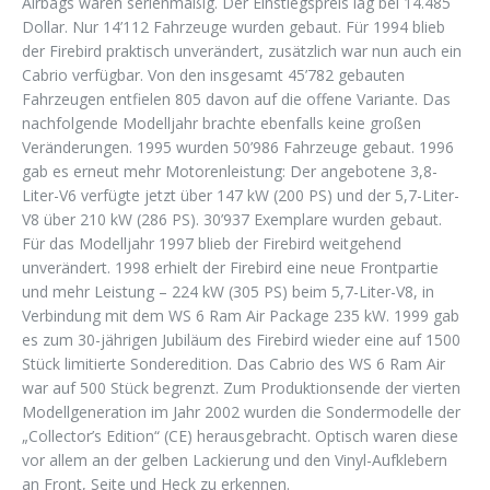
Airbags waren serienmäßig. Der Einstiegspreis lag bei 14.485
Dollar. Nur 14’112 Fahrzeuge wurden gebaut. Für 1994 blieb
der Firebird praktisch unverändert, zusätzlich war nun auch ein
Cabrio verfügbar. Von den insgesamt 45’782 gebauten
Fahrzeugen entfielen 805 davon auf die offene Variante. Das
nachfolgende Modelljahr brachte ebenfalls keine großen
Veränderungen. 1995 wurden 50’986 Fahrzeuge gebaut. 1996
gab es erneut mehr Motorenleistung: Der angebotene 3,8-
Liter-V6 verfügte jetzt über 147 kW (200 PS) und der 5,7-Liter-
V8 über 210 kW (286 PS). 30’937 Exemplare wurden gebaut.
Für das Modelljahr 1997 blieb der Firebird weitgehend
unverändert. 1998 erhielt der Firebird eine neue Frontpartie
und mehr Leistung – 224 kW (305 PS) beim 5,7-Liter-V8, in
Verbindung mit dem WS 6 Ram Air Package 235 kW. 1999 gab
es zum 30-jährigen Jubiläum des Firebird wieder eine auf 1500
Stück limitierte Sonderedition. Das Cabrio des WS 6 Ram Air
war auf 500 Stück begrenzt. Zum Produktionsende der vierten
Modellgeneration im Jahr 2002 wurden die Sondermodelle der
„Collector’s Edition“ (CE) herausgebracht. Optisch waren diese
vor allem an der gelben Lackierung und den Vinyl-Aufklebern
an Front, Seite und Heck zu erkennen.