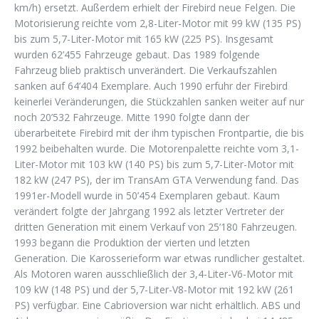
km/h) ersetzt. Außerdem erhielt der Firebird neue Felgen. Die
Motorisierung reichte vom 2,8-Liter-Motor mit 99 kW (135 PS)
bis zum 5,7-Liter-Motor mit 165 kW (225 PS). Insgesamt
wurden 62’455 Fahrzeuge gebaut. Das 1989 folgende
Fahrzeug blieb praktisch unverändert. Die Verkaufszahlen
sanken auf 64’404 Exemplare. Auch 1990 erfuhr der Firebird
keinerlei Veränderungen, die Stückzahlen sanken weiter auf nur
noch 20’532 Fahrzeuge. Mitte 1990 folgte dann der
überarbeitete Firebird mit der ihm typischen Frontpartie, die bis
1992 beibehalten wurde. Die Motorenpalette reichte vom 3,1-
Liter-Motor mit 103 kW (140 PS) bis zum 5,7-Liter-Motor mit
182 kW (247 PS), der im TransAm GTA Verwendung fand. Das
1991er-Modell wurde in 50’454 Exemplaren gebaut. Kaum
verändert folgte der Jahrgang 1992 als letzter Vertreter der
dritten Generation mit einem Verkauf von 25’180 Fahrzeugen.
1993 begann die Produktion der vierten und letzten
Generation. Die Karosserieform war etwas rundlicher gestaltet.
Als Motoren waren ausschließlich der 3,4-Liter-V6-Motor mit
109 kW (148 PS) und der 5,7-Liter-V8-Motor mit 192 kW (261
PS) verfügbar. Eine Cabrioversion war nicht erhältlich. ABS und