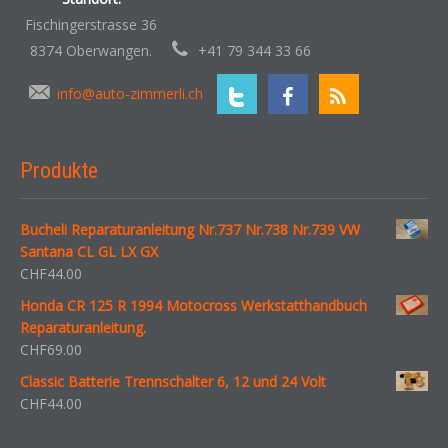
Fischingerstrasse 36
8374 Oberwangen.
+41 79 344 33 66
info@auto-zimmerli.ch
Produkte
Bucheli Reparaturanleitung Nr.737 Nr.738 Nr.739 VW
Santana CL GL LX GX
CHF
44.00
Honda CR 125 R 1994 Motocross Werkstatthandbuch
Reparaturanleitung.
CHF
69.00
Classic Batterie Trennschalter 6, 12 und 24 Volt
CHF
44.00