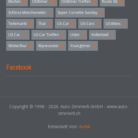
Murten
(3)
Oldtimer
(32)
Oldtimer Treffen
(5)
Route 66
(3)
Schloss Münchenwiler
(3)
Super Corvette Sunday
(5)
Teilemarkt
(4)
Thal
(3)
US-Car
(6)
US-Cars
(7)
US Bikes
(5)
US Car
(57)
US Car Treffen
(6)
Uster
(4)
Volketswil
(3)
Winterthur
(3)
Wynecenter
(3)
Youngtimer
(5)
Facebook
Copyright © 1998 - 2026. Auto-Zimmerli GmbH - www.auto-
zimmerli.ch
Entwickelt Von:
XoNA