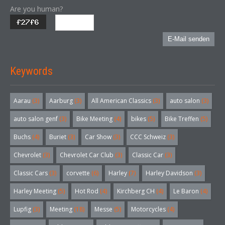
Are you human?
E-Mail senden
Keywords
Aarau
(3)
Aarburg
(3)
All American Classics
(3)
auto salon
(3)
auto salon genf
(3)
Bike Meeting
(4)
bikes
(5)
Bike Treffen
(5)
Buchs
(4)
Buriet
(3)
Car Show
(3)
CCC Schweiz
(3)
Chevrolet
(3)
Chevrolet Car Club
(3)
Classic Car
(3)
Classic Cars
(3)
corvette
(6)
Harley
(7)
Harley Davidson
(3)
Harley Meeting
(5)
Hot Rod
(4)
Kirchberg CH
(4)
Le Baron
(4)
Lupfig
(3)
Meeting
(18)
Messe
(5)
Motorcycles
(4)