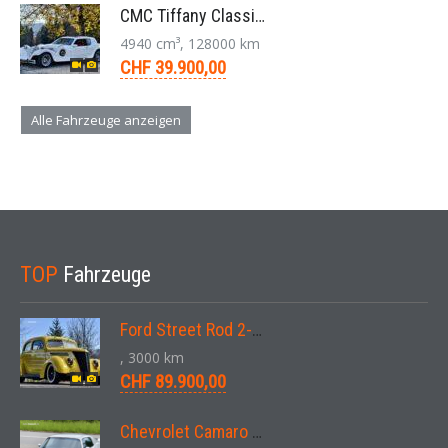
CMC Tiffany Classic Coupé Neoklassiker 5.0 V8 1991
4940 cm³, 128000 km
CHF 39.900,00
Alle Fahrzeuge anzeigen
TOP
Fahrzeuge
Ford Street Rod 2-Door V8 Aut. 1937
, 3000 km
CHF 89.900,00
Chevrolet Camaro SS 396 LS3 Coupe Aut. 1971