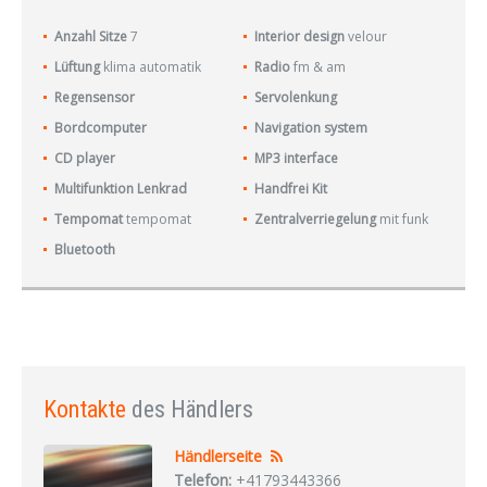
Anzahl Sitze
7
Interior design
velour
Lüftung
klima automatik
Radio
fm & am
Regensensor
Servolenkung
Bordcomputer
Navigation system
CD player
MP3 interface
Multifunktion Lenkrad
Handfrei Kit
Tempomat
tempomat
Zentralverriegelung
mit funk
Bluetooth
Kontakte
des Händlers
Händlerseite
Telefon:
+41793443366