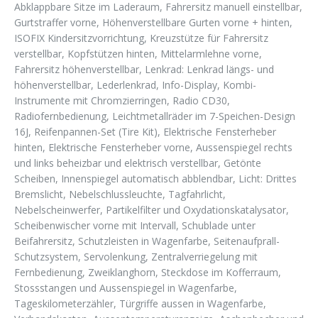
Abklappbare Sitze im Laderaum, Fahrersitz manuell einstellbar,
Gurtstraffer vorne, Höhenverstellbare Gurten vorne + hinten,
ISOFIX Kindersitzvorrichtung, Kreuzstütze für Fahrersitz
verstellbar, Kopfstützen hinten, Mittelarmlehne vorne,
Fahrersitz höhenverstellbar, Lenkrad: Lenkrad längs- und
höhenverstellbar, Lederlenkrad, Info-Display, Kombi-
Instrumente mit Chromzierringen, Radio CD30,
Radiofernbedienung, Leichtmetallräder im 7-Speichen-Design
16J, Reifenpannen-Set (Tire Kit), Elektrische Fensterheber
hinten, Elektrische Fensterheber vorne, Aussenspiegel rechts
und links beheizbar und elektrisch verstellbar, Getönte
Scheiben, Innenspiegel automatisch abblendbar, Licht: Drittes
Bremslicht, Nebelschlussleuchte, Tagfahrlicht,
Nebelscheinwerfer, Partikelfilter und Oxydationskatalysator,
Scheibenwischer vorne mit Intervall, Schublade unter
Beifahrersitz, Schutzleisten in Wagenfarbe, Seitenaufprall-
Schutzsystem, Servolenkung, Zentralverriegelung mit
Fernbedienung, Zweiklanghorn, Steckdose im Kofferraum,
Stossstangen und Aussenspiegel in Wagenfarbe,
Tageskilometerzähler, Türgriffe aussen in Wagenfarbe,