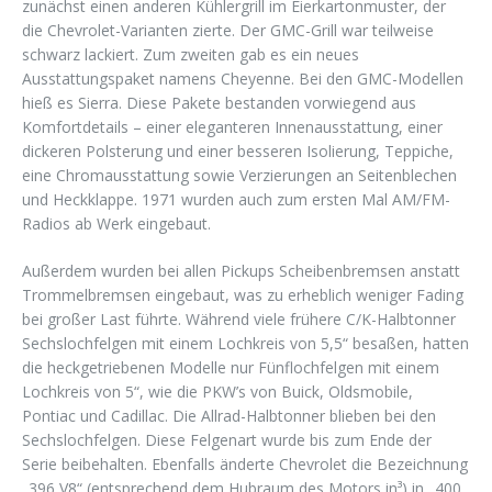
zunächst einen anderen Kühlergrill im Eierkartonmuster, der
die Chevrolet-Varianten zierte. Der GMC-Grill war teilweise
schwarz lackiert. Zum zweiten gab es ein neues
Ausstattungspaket namens Cheyenne. Bei den GMC-Modellen
hieß es Sierra. Diese Pakete bestanden vorwiegend aus
Komfortdetails – einer eleganteren Innenausstattung, einer
dickeren Polsterung und einer besseren Isolierung, Teppiche,
eine Chromausstattung sowie Verzierungen an Seitenblechen
und Heckklappe. 1971 wurden auch zum ersten Mal AM/FM-
Radios ab Werk eingebaut.
Außerdem wurden bei allen Pickups Scheibenbremsen anstatt
Trommelbremsen eingebaut, was zu erheblich weniger Fading
bei großer Last führte. Während viele frühere C/K-Halbtonner
Sechslochfelgen mit einem Lochkreis von 5,5“ besaßen, hatten
die heckgetriebenen Modelle nur Fünflochfelgen mit einem
Lochkreis von 5“, wie die PKW’s von Buick, Oldsmobile,
Pontiac und Cadillac. Die Allrad-Halbtonner blieben bei den
Sechslochfelgen. Diese Felgenart wurde bis zum Ende der
Serie beibehalten. Ebenfalls änderte Chevrolet die Bezeichnung
„396 V8“ (entsprechend dem Hubraum des Motors in³) in „400