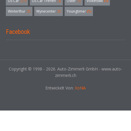
US Car
(57)
US Car Treffen
(6)
Uster
(4)
Volketswil
(3)
Winterthur
(3)
Wynecenter
(3)
Youngtimer
(5)
Facebook
Copyright © 1998 - 2026. Auto-Zimmerli GmbH - www.auto-
zimmerli.ch
Entwickelt Von:
XoNA