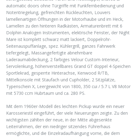
automatic doors ohne Türgriffe mit Funkfernbedienung und
Notentriegelung, gefrenchten Rückleuchten, Louvers
lamellenartigen Öffnungen in der Motorhaube und im Heck,
Lamellen zu den hinteren Radkästen, Armaturenbrett mit 6
Dolphin Analogen Instrumenten, elektrische Fenster, der Night
Mare ist komplett schwarz matt lackiert, Doppelrohr-
Seitenauspuffanlage, spez. Kühlergrill, ganzes Fahrwerk
tiefergelegt, Massangefertigte abnehmbare
Laderaumabdeckung, 2 farbiges Velour Custom-Interieur,
Servolenkung, höhenverstellbares Grand GT doppel 4-Speichen
Sportlekrad, gesperrte Hinterachse, Kenwood R/TB,
Mittelkonsole mit Staufach und Cupholder, 2 Sitzplätze,
Typenschein X, Leergewicht von 1800, 350 cui / 5.7 L V8 Motor
mit 5730 ccm Hubrtaum und ca. 280 PS.
Mit dem 1960er-Modell des leichten Pickup wurde ein neuer
Karosseriestil eingeführt, der viele Neuerungen zeigte. Zu den
wichtigsten zählten der neue, in der Mitte abgesenkte
Leiterrahmen, der ein niedriger sitzendes Führerhaus
ermöglichte, und die Einzelradaufhängung vorne, die dem