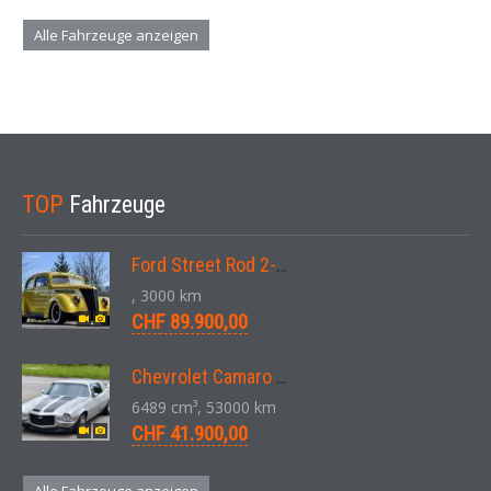
Alle Fahrzeuge anzeigen
TOP
Fahrzeuge
Ford Street Rod 2-Door V8 Aut. 1937
, 3000 km
CHF 89.900,00
Chevrolet Camaro SS 396 LS3 Coupe Aut. 1971
6489 cm³, 53000 km
CHF 41.900,00