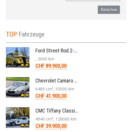
Berechne
TOP
Fahrzeuge
Ford Street Rod 2-Door V8 Aut. 1937
, 3000 km
CHF 89.900,00
Chevrolet Camaro SS 396 LS3 Coupe Aut. 1971
6489 cm³, 53000 km
CHF 41.900,00
CMC Tiffany Classic Coupé Neoklassiker 5.0 V8 1991
4940 cm³, 128000 km
CHF 39.900,00