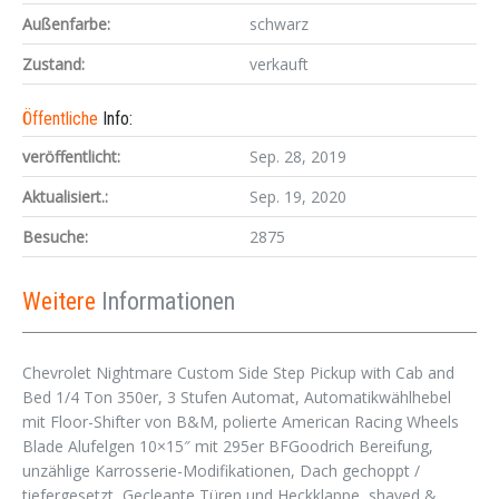
Außenfarbe:
schwarz
Zustand:
verkauft
Öffentliche
Info:
veröffentlicht:
Sep. 28, 2019
Aktualisiert.:
Sep. 19, 2020
Besuche:
2875
Weitere
Informationen
Chevrolet Nightmare Custom Side Step Pickup with Cab and
Bed 1/4 Ton 350er, 3 Stufen Automat, Automatikwählhebel
mit Floor-Shifter von B&M, polierte American Racing Wheels
Blade Alufelgen 10×15″ mit 295er BFGoodrich Bereifung,
unzählige Karrosserie-Modifikationen, Dach gechoppt /
tiefergesetzt, Gecleante Türen und Heckklappe, shaved &