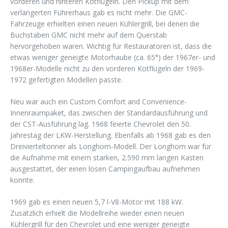
vorderen und hinteren Kotflügeln. Den Pickup mit dem
verlängerten Führerhaus gab es nicht mehr. Die GMC-
Fahrzeuge erhielten einen neuen Kühlergrill, bei denen die
Buchstaben GMC nicht mehr auf dem Querstab
hervorgehoben waren. Wichtig für Restauratoren ist, dass die
etwas weniger geneigte Motorhaube (ca. 65°) der 1967er- und
1968er-Modelle nicht zu den vorderen Kotflügeln der 1969-
1972 gefertigten Modellen passte.
Neu war auch ein Custom Comfort and Convenience-
Innenraumpaket, das zwischen der Standardausführung und
der CST-Ausführung lag. 1968 feierte Chevrolet den 50.
Jahrestag der LKW-Herstellung. Ebenfalls ab 1968 gab es den
Dreivierteltonner als Longhorn-Modell. Der Longhorn war für
die Aufnahme mit einem starken, 2.590 mm langen Kasten
ausgestattet, der einen losen Campingaufbau aufnehmen
konnte.
1969 gab es einen neuen 5,7 l-V8-Motor mit 188 kW.
Zusätzlich erhielt die Modellreihe wieder einen neuen
Kühlergrill für den Chevrolet und eine weniger geneigte