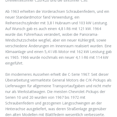
Dreivierteltonner C20/K20 und die Eintonner C30.
Ab 1963 erhielten die Vorderachsen Schraubenfedern, und ein
neuer Standardmotor fand Verwendung, ein
Reihensechszylinder mit 3,8 l Hubraum und 103 kW Leistung.
Auf Wunsch gab es auch einen 4,8 l-R6 mit 121 kW. 1964
wurde das Führerhaus verändert, wobei die Panorama-
Windschutzscheibe wegfiel, aber ein neuer Kühlergrill, sowie
verschiedene Änderungen im Innenraum realisiert wurden. Eine
Klimaanlage und einen 5,4 l-V8-Motor mit 162 kW Leistung gab
es 1965. 1966 wurde nochmals ein neuer 4,1 l-R6 mit 114 kW
eingeführt.
Ein moderneres Aussehen erhielt die C-Serie 1967. Seit dieser
Überarbeitung vermarktete General Motors die C/K-Pickups als
Lieferwagen für allgemeine Transportaufgaben und nicht mehr
nur als Werkstattwagen. Die meisten Chevrolet-Pickups der
Serien 10 und 20 wurden von 1967 bis 1972 mit
Schraubenfedern und gezogenen Längsschwingen an der
Hinterachse ausgeliefert, was deren Straßenlage gegenüber
den alten Modellen mit Blattfedern wesentlich verbesserte.