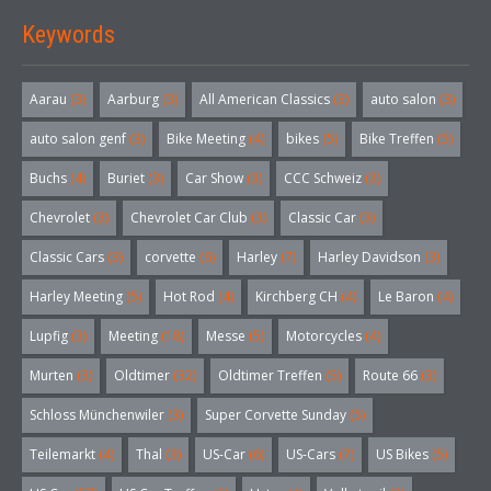
Keywords
Aarau
(3)
Aarburg
(3)
All American Classics
(3)
auto salon
(3)
auto salon genf
(3)
Bike Meeting
(4)
bikes
(5)
Bike Treffen
(5)
Buchs
(4)
Buriet
(3)
Car Show
(3)
CCC Schweiz
(3)
Chevrolet
(3)
Chevrolet Car Club
(3)
Classic Car
(3)
Classic Cars
(3)
corvette
(6)
Harley
(7)
Harley Davidson
(3)
Harley Meeting
(5)
Hot Rod
(4)
Kirchberg CH
(4)
Le Baron
(4)
Lupfig
(3)
Meeting
(18)
Messe
(5)
Motorcycles
(4)
Murten
(3)
Oldtimer
(32)
Oldtimer Treffen
(5)
Route 66
(3)
Schloss Münchenwiler
(3)
Super Corvette Sunday
(5)
Teilemarkt
(4)
Thal
(3)
US-Car
(6)
US-Cars
(7)
US Bikes
(5)