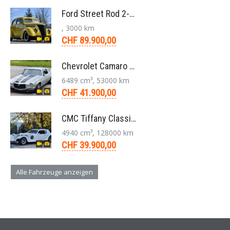
Ford Street Rod 2-Door V8 Aut. 1937
, 3000 km
CHF 89.900,00
Chevrolet Camaro SS 396 LS3 Coupe Aut. 1971
6489 cm³, 53000 km
CHF 41.900,00
CMC Tiffany Classic Coupé Neoklassiker 5.0 V8 1991
4940 cm³, 128000 km
CHF 39.900,00
Alle Fahrzeuge anzeigen