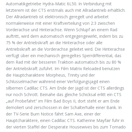
Automatikgetriebe Hydra-Matic 6L50. In Verbindung mit
letzterem ist der CTS erstmals auch mit Allradantrieb erhältlich.
Der Allradantrieb ist elektronisch geregelt und arbeitet
normalerweise mit einer Kraftverteilung von 2:3 zwischen
Vorderachse und Hinterachse. Wenn Schlupf an einem Rad
auftritt, wird dem automatisch entgegengewirkt, indem bis zu
75 % der Antriebskraft an die Hinterachse oder alle
Antriebskraft an die Vorderachse geleitet wird. Die Hinterachse
verfügt über ein mechanisch geregeltes Sperrdifferential, das
dem Rad mit der besseren Traktion automatisch bis zu 80 %
der Antriebskraft zuführt. Im Film Matrix Reloaded benutzen
die Hauptcharaktere Morpheus, Trinity und der
Schlüsselmacher während einer Verfolgungsjagd einen
silbernen Cadillac CTS. Am Ende der Jagd ist der CTS allerdings
nur noch Schrott. Beinahe das gleiche Schicksal erlitt ein CTS
„auf Probefahrt“ im Film Bad Boys II, dort steht er am Ende
demoliert und zerschossen in der Schalterhalle einer Bank. In
der TV-Serie Burn Notice fährt Sam Axe, einer der
Hauptcharaktere, einen Cadillac CTS. Katherine Mayfair fuhr in
der vierten Staffel der Desperate Housewives bis zum Tornado