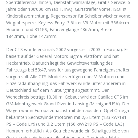
Sperrdifferential hinten, Diebstahlwarnanlage, Gratis-Service: 6
Jahre oder 100’000 km (ab 1. Inv.), Gurtstraffer vorne, ISOFIX
Kindersitzvorrichtung, Regensensor für Scheibenwischer vorne,
Wegfahrsperre, Keyless Entry, 3.6Liter V6 Motor mit 3564ccm
Hubraum und 311PS, Fahrzeuglänge 4867mm, Breite
1842mm, Höhe 1473mm.
Der CTS wurde erstmals 2002 vorgestellt (2003 in Europa). Er
basiert auf der General-Motors-Sigma-Plattform und hat
Heckantrieb. Dadurch liegt die Gewichtsverteilung des
Fahrzeugs bei 53:47, was für ausgewogene Fahreigenschaften
sorgen soll. Alle CTS-Modelle verfügen über V-Motoren und
Einzelradaufhängung; das Fahrwerk wurde unter anderem in
Deutschland auf dem Nürburgring abgestimmt. Der
Wendekreis beträgt 10,80 m. Gebaut wird der Cadillac CTS im
GM-Montagewerk Grand River in Lansing (Michigan/USA). Der
Wagen war in Europa zunächst mit den aus dem Opel Omega
bekannten Sechszylindermotoren mit 2,6 Litern (133 kW/181
PS – Code LY9) und 3,2 Litern (160 kW/218 PS – Code LA3)
Hubraum erhältlich. Als Getriebe wurde ein Schaltgetriebe von
Getrag oder ein Automatikgetriebe vom Typ Hydra-Matic