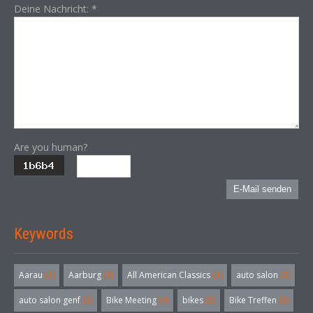
Deine Nachricht:
*
Are you human?
E-Mail senden
Keywords
Aarau
(3)
Aarburg
(3)
All American Classics
(3)
auto salon
(3)
auto salon genf
(3)
Bike Meeting
(4)
bikes
(5)
Bike Treffen
(5)