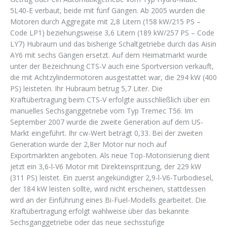
5L40-E verbaut, beide mit fünf Gängen. Ab 2005 wurden die
Motoren durch Aggregate mit 2,8 Litern (158 kW/215 PS –
Code LP1) beziehungsweise 3,6 Litern (189 kW/257 PS – Code
LY7) Hubraum und das bisherige Schaltgetriebe durch das Aisin
AY6 mit sechs Gängen ersetzt. Auf dem Heimatmarkt wurde
unter der Bezeichnung CTS-V auch eine Sportversion verkauft,
die mit Achtzylindermotoren ausgestattet war, die 294 kW (400
PS) leisteten. Ihr Hubraum betrug 5,7 Liter. Die
Kraftübertragung beim CTS-V erfolgte ausschließlich über ein
manuelles Sechsganggetriebe vom Typ Tremec T56. Im
September 2007 wurde die zweite Generation auf dem US-
Markt eingeführt. Ihr cw-Wert beträgt 0,33. Bei der zweiten
Generation wurde der 2,8er Motor nur noch auf
Exportmärkten angeboten. Als neue Top-Motorisierung dient
jetzt ein 3,6-l-V6 Motor mit Direkteinspritzung, der 229 kW
(311 PS) leistet. Ein zuerst angekündigter 2,9-l-V6-Turbodiesel,
der 184 kW leisten sollte, wird nicht erscheinen, stattdessen
wird an der Einführung eines Bi-Fuel-Modells gearbeitet. Die
Kraftübertragung erfolgt wahlweise über das bekannte
Sechsganggetriebe oder das neue sechsstufige