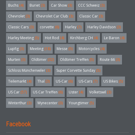
Buchs
(4)
Buriet
(3)
Car Show
(3)
CCC Schweiz
(3)
Chevrolet
(3)
Chevrolet Car Club
(3)
Classic Car
(3)
Classic Cars
(3)
corvette
(6)
Harley
(7)
Harley Davidson
(3)
Harley Meeting
(5)
Hot Rod
(4)
Kirchberg CH
(4)
Le Baron
(4)
Lupfig
(3)
Meeting
(18)
Messe
(5)
Motorcycles
(4)
Murten
(3)
Oldtimer
(32)
Oldtimer Treffen
(5)
Route 66
(3)
Schloss Münchenwiler
(3)
Super Corvette Sunday
(5)
Teilemarkt
(4)
Thal
(3)
US-Car
(6)
US-Cars
(7)
US Bikes
(5)
US Car
(57)
US Car Treffen
(6)
Uster
(4)
Volketswil
(3)
Winterthur
(3)
Wynecenter
(3)
Youngtimer
(5)
Facebook