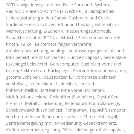
DVD Navigationssystem und Bose Surround- System,
Radio/CD-Player/MP3 mit CD-Wechsler, 8 Lautsprecher,
Lederausstattung in den Farben Cashmere und Cocoa,
Vordersitze elektrisch verstellbar und heizbar, Fahrersitz mit
Memoryschaltung, 2-Zonen Klimatisierungsautomatik,
Einparkhilfe hinten (PDC), elektrische Fensterheber vorne +
hinten, 18 Zoll Leichtmetallfelgen verchromt,
Ambientebeleuchtung, Analog-Uhr, Aussenspiegel rechts und
links beheizt, elektrisch verstell- / und einklappbar, beide Make
up-Spiegel beleuchtet, Bordcomputer, Cupholder vorne und
hinten, Elektrochrom-Rückspiegel, Fahrer-Informationssystem,
getönte Scheiben, Kreuzstützen für Vordersitze elektrisch
verstellbar, Lederlenkrad, Ledersitze, Lenkrad
höhenverstellbar, Mittelarmlehne vorne und hinten,
Multifunktionslenkrad, Pollenfilter (Staubfilter), Crystal Red
Premium Metallic-Lackierung, Reifendruck-Kontrollanzeige,
Scheibenwaschdüsen beheizt, Tempomat, Teppichfussmatten,
verchromte Auspuffendrohre, spezieller Chrom-Kühlergrill,
Zentralverriegelung mit Fernbedienung, Gepäcktrennnetz,
Kofferraumfernentriegelung, Rücksitzlehne geteilt abklappbar,