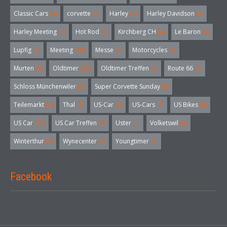
Classic Cars
(3)
corvette
(6)
Harley
(7)
Harley Davidson
(3)
Harley Meeting
(5)
Hot Rod
(4)
Kirchberg CH
(4)
Le Baron
(4)
Lupfig
(3)
Meeting
(18)
Messe
(5)
Motorcycles
(4)
Murten
(3)
Oldtimer
(32)
Oldtimer Treffen
(5)
Route 66
(3)
Schloss Münchenwiler
(3)
Super Corvette Sunday
(5)
Teilemarkt
(4)
Thal
(3)
US-Car
(6)
US-Cars
(7)
US Bikes
(5)
US Car
(57)
US Car Treffen
(6)
Uster
(4)
Volketswil
(3)
Winterthur
(3)
Wynecenter
(3)
Youngtimer
(5)
Facebook