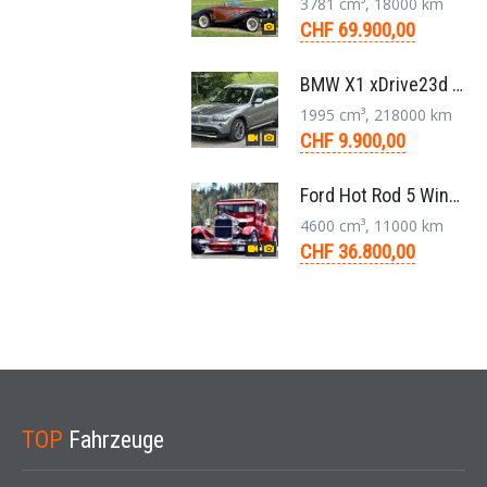
3781 cm³, 18000 km
CHF 69.900,00
BMW X1 xDrive23d E84 204 PS Steptronic Panorama Navi Leder PDC 2011
1995 cm³, 218000 km
CHF 9.900,00
Ford Hot Rod 5 Window 283 V8 4-Gang 1929
4600 cm³, 11000 km
CHF 36.800,00
TOP
Fahrzeuge