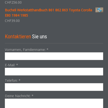
CHF
256.00
Bucheli Werkstatthandbuch 861 862 863 Toyota Corolla
E80 1984 1985
CHF
39.00
Kontaktieren
Sie uns
Vornamen, Familienname:
*
E-Mail:
*
Telefon:
*
Deine Nachricht:
*