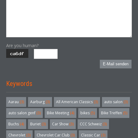
Are you human?
E-Mail senden
Keywords
Aarau
(3)
Aarburg
(3)
All American Classics
(3)
auto salon
(3)
auto salon genf
(3)
Bike Meeting
(4)
bikes
(5)
Bike Treffen
(5)
Buchs
(4)
Buriet
(3)
Car Show
(3)
CCC Schweiz
(3)
Chevrolet
(3)
Chevrolet Car Club
(3)
Classic Car
(3)