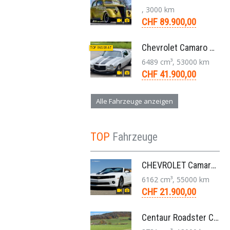
, 3000 km
CHF 89.900,00
Chevrolet Camaro SS 396 LS3 Coupe Aut. 1971
TOP INSERAT
6489 cm³, 53000 km
CHF 41.900,00
Alle Fahrzeuge anzeigen
TOP
Fahrzeuge
CHEVROLET Camaro 2SS RS 6,2L V8 Cabriolet Aut. 2011
6162 cm³, 55000 km
CHF 21.900,00
Centaur Roadster Convertible 3,8 V6 Aut. 1981