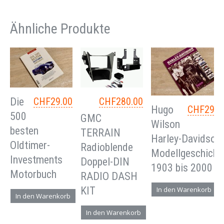
Ähnliche Produkte
Die
CHF
29.00
CHF
280.00
Hugo
CHF
29.0
500
GMC
Wilson
besten
TERRAIN
Harley-Davidson
Oldtimer-
Radioblende
Modellgeschicht
Investments
Doppel-DIN
1903 bis 2000
Motorbuch
RADIO DASH
KIT
In den Warenkorb
In den Warenkorb
In den Warenkorb