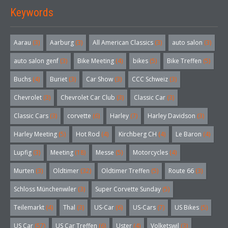
Keywords
Aarau
(3)
Aarburg
(3)
All American Classics
(3)
auto salon
(3)
auto salon genf
(3)
Bike Meeting
(4)
bikes
(5)
Bike Treffen
(5)
Buchs
(4)
Buriet
(3)
Car Show
(3)
CCC Schweiz
(3)
Chevrolet
(3)
Chevrolet Car Club
(3)
Classic Car
(3)
Classic Cars
(3)
corvette
(6)
Harley
(7)
Harley Davidson
(3)
Harley Meeting
(5)
Hot Rod
(4)
Kirchberg CH
(4)
Le Baron
(4)
Lupfig
(3)
Meeting
(18)
Messe
(5)
Motorcycles
(4)
Murten
(3)
Oldtimer
(32)
Oldtimer Treffen
(5)
Route 66
(3)
Schloss Münchenwiler
(3)
Super Corvette Sunday
(5)
Teilemarkt
(4)
Thal
(3)
US-Car
(6)
US-Cars
(7)
US Bikes
(5)
US Car
(57)
US Car Treffen
(6)
Uster
(4)
Volketswil
(3)