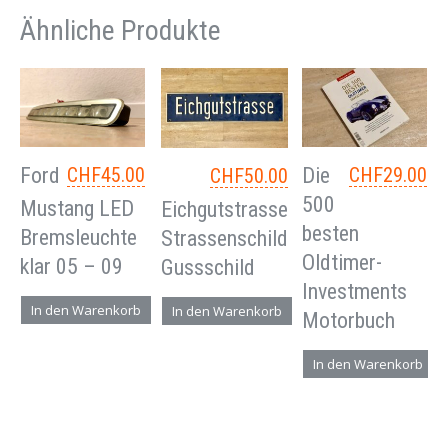
Ähnliche Produkte
Ford
CHF
45.00
Die
CHF
29.00
CHF
50.00
500
Mustang LED
Eichgutstrasse
besten
Bremsleuchte
Strassenschild
Oldtimer-
klar 05 – 09
Gussschild
Investments
In den Warenkorb
In den Warenkorb
Motorbuch
In den Warenkorb