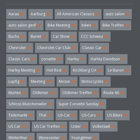
Aarau
(3)
Aarburg
(3)
All American Classics
(3)
auto salon
(3)
auto salon genf
(3)
Bike Meeting
(4)
bikes
(5)
Bike Treffen
(5)
Buchs
(4)
Buriet
(3)
Car Show
(3)
CCC Schweiz
(3)
Chevrolet
(3)
Chevrolet Car Club
(3)
Classic Car
(3)
Classic Cars
(3)
corvette
(6)
Harley
(7)
Harley Davidson
(3)
Harley Meeting
(5)
Hot Rod
(4)
Kirchberg CH
(4)
Le Baron
(4)
Lupfig
(3)
Meeting
(18)
Messe
(5)
Motorcycles
(4)
Murten
(3)
Oldtimer
(32)
Oldtimer Treffen
(5)
Route 66
(3)
Schloss Münchenwiler
(3)
Super Corvette Sunday
(5)
Teilemarkt
(4)
Thal
(3)
US-Car
(6)
US-Cars
(7)
US Bikes
(5)
US Car
(57)
US Car Treffen
(6)
Uster
(4)
Volketswil
(3)
Winterthur
(3)
Wynecenter
(3)
Youngtimer
(5)