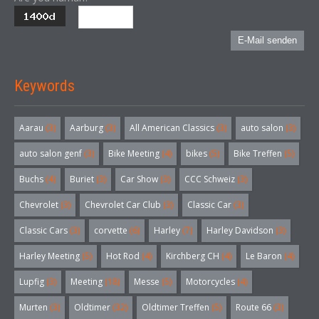
E-Mail senden
Keywords
Aarau
(3)
Aarburg
(3)
All American Classics
(3)
auto salon
(3)
auto salon genf
(3)
Bike Meeting
(4)
bikes
(5)
Bike Treffen
(5)
Buchs
(4)
Buriet
(3)
Car Show
(3)
CCC Schweiz
(3)
Chevrolet
(3)
Chevrolet Car Club
(3)
Classic Car
(3)
Classic Cars
(3)
corvette
(6)
Harley
(7)
Harley Davidson
(3)
Harley Meeting
(5)
Hot Rod
(4)
Kirchberg CH
(4)
Le Baron
(4)
Lupfig
(3)
Meeting
(18)
Messe
(5)
Motorcycles
(4)
Murten
(3)
Oldtimer
(32)
Oldtimer Treffen
(5)
Route 66
(3)