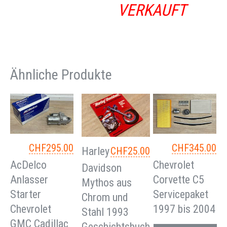
VERKAUFT
Ähnliche Produkte
CHF
295.00
CHF
345.00
Harley
CHF
25.00
AcDelco
Chevrolet
Davidson
Anlasser
Corvette C5
Mythos aus
Starter
Servicepaket
Chrom und
Chevrolet
1997 bis 2004
Stahl 1993
GMC Cadillac
Geschichtsbuch