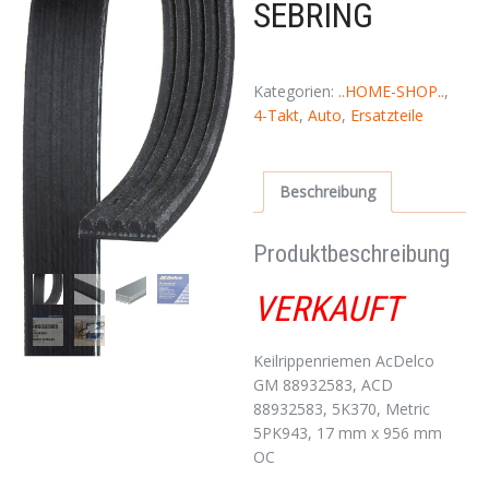
SEBRING
Kategorien:
..HOME-SHOP..
,
4-Takt
,
Auto
,
Ersatzteile
Beschreibung
Produktbeschreibung
VERKAUFT
Keilrippenriemen AcDelco
GM 88932583, ACD
88932583, 5K370, Metric
5PK943, 17 mm x 956 mm
OC