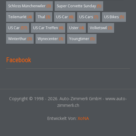
Schloss Münchenwiler
(3)
Super Corvette Sunday
(5)
Teilemarkt
(4)
Thal
(3)
US-Car
(6)
US-Cars
(7)
US Bikes
(5)
US Car
(57)
US Car Treffen
(6)
Uster
(4)
Volketswil
(3)
Winterthur
(3)
Wynecenter
(3)
Youngtimer
(5)
Facebook
Copyright © 1998 - 2026. Auto-Zimmerli GmbH - www.auto-
zimmerli.ch
Entwickelt Von:
XoNA