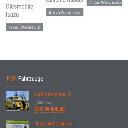
In den Warenkorb
Oldsmobile
In den Warenkorb
Isuzu
In den Warenkorb
TOP
Fahrzeuge
Ford Street Rod 2-Door V8 Aut. 1937
, 3000 km
CHF 89.900,00
Chevrolet Camaro SS 396 LS3 Coupe Aut. 1971