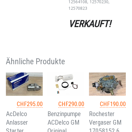
12564108, 12570230,
12570823
VERKAUFT!
Ähnliche Produkte
CHF
295.00
CHF
290.00
CHF
190.00
AcDelco
Benzinpumpe
Rochester
Anlasser
ACDelco GM
Vergaser GM
Starter
Original
17058152 6