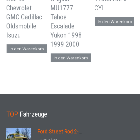
Chevrolet
MU1777
CYL
GMC Cadillac
Tahoe
In den Warenkorb
Oldsmobile
Escalade
Isuzu
Yukon 1998
1999 2000
In den Warenkorb
In den Warenkorb
TOP
Fahrzeuge
Ford Street Rod 2-Door V8 Aut. 1937