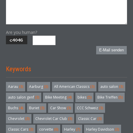
Are you human?
E-Mail senden
Keywords
Aarau
(3)
Aarburg
(3)
All American Classics
(3)
auto salon
(3)
auto salon genf
(3)
Bike Meeting
(4)
bikes
(5)
Bike Treffen
(5)
Buchs
(4)
Buriet
(3)
Car Show
(3)
CCC Schweiz
(3)
Chevrolet
(3)
Chevrolet Car Club
(3)
Classic Car
(3)
Classic Cars
(3)
corvette
(6)
Harley
(7)
Harley Davidson
(3)