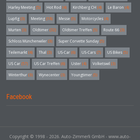
Harley Meeting
(5)
Hot Rod
(4)
Kirchberg CH
(4)
Le Baron
(4)
Lupfig
(3)
Meeting
(18)
Messe
(5)
Motorcycles
(4)
Murten
(3)
Oldtimer
(32)
Oldtimer Treffen
(5)
Route 66
(3)
Schloss Münchenwiler
(3)
Super Corvette Sunday
(5)
Teilemarkt
(4)
Thal
(3)
US-Car
(6)
US-Cars
(7)
US Bikes
(5)
US Car
(57)
US Car Treffen
(6)
Uster
(4)
Volketswil
(3)
Winterthur
(3)
Wynecenter
(3)
Youngtimer
(5)
Facebook
Copyright © 1998 - 2026. Auto-Zimmerli GmbH - www.auto-