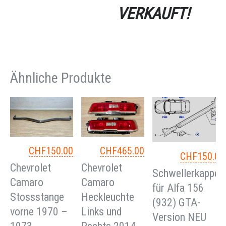
VERKAUFT!
Ähnliche Produkte
CHF
150.00
CHF
465.00
CHF
150.00
Chevrolet
Chevrolet
Schwellerkappen
Camaro
Camaro
für Alfa 156
Stossstange
Heckleuchte
(932) GTA-
vorne 1970 –
Links und
Version NEU