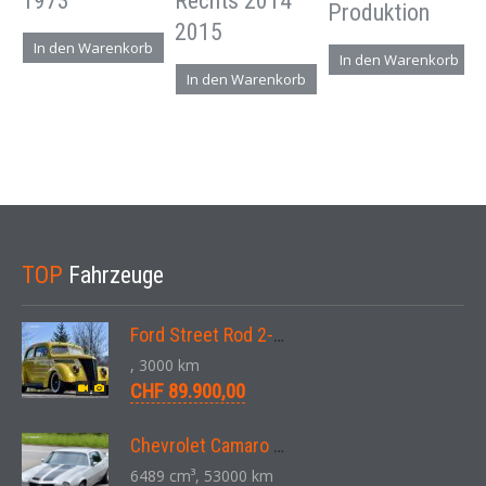
1973
Rechts 2014
Produktion
2015
In den Warenkorb
In den Warenkorb
In den Warenkorb
TOP
Fahrzeuge
Ford Street Rod 2-Door V8 Aut. 1937
, 3000 km
CHF 89.900,00
Chevrolet Camaro SS 396 LS3 Coupe Aut. 1971
6489 cm³, 53000 km