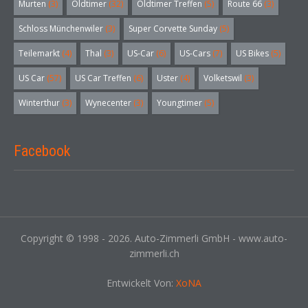
Murten
(3)
Oldtimer
(32)
Oldtimer Treffen
(5)
Route 66
(3)
Schloss Münchenwiler
(3)
Super Corvette Sunday
(5)
Teilemarkt
(4)
Thal
(3)
US-Car
(6)
US-Cars
(7)
US Bikes
(5)
US Car
(57)
US Car Treffen
(6)
Uster
(4)
Volketswil
(3)
Winterthur
(3)
Wynecenter
(3)
Youngtimer
(5)
Facebook
Copyright © 1998 - 2026. Auto-Zimmerli GmbH - www.auto-
zimmerli.ch
Entwickelt Von:
XoNA