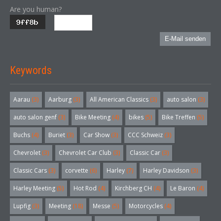
Are you human?
E-Mail senden
Keywords
Aarau
(3)
Aarburg
(3)
All American Classics
(3)
auto salon
(3)
auto salon genf
(3)
Bike Meeting
(4)
bikes
(5)
Bike Treffen
(5)
Buchs
(4)
Buriet
(3)
Car Show
(3)
CCC Schweiz
(3)
Chevrolet
(3)
Chevrolet Car Club
(3)
Classic Car
(3)
Classic Cars
(3)
corvette
(6)
Harley
(7)
Harley Davidson
(3)
Harley Meeting
(5)
Hot Rod
(4)
Kirchberg CH
(4)
Le Baron
(4)
Lupfig
(3)
Meeting
(18)
Messe
(5)
Motorcycles
(4)