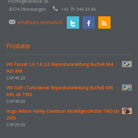
Fischingerstrasse 36
8374 Oberwangen.
+41 79 344 33 66
info@auto-zimmerli.ch
Produkte
VW Passat 1,6 1,8 2,0 Reparaturanleitung Bucheli 964
965 966
CHF
49.20
VW Golf I Turbodiesel Reparaturanleitung Bucheli 689
690, ab 1982
CHF
49.00
Hugo Wilson Harley-Davidson Modellgeschichte 1903 bis
2000
CHF
29.00