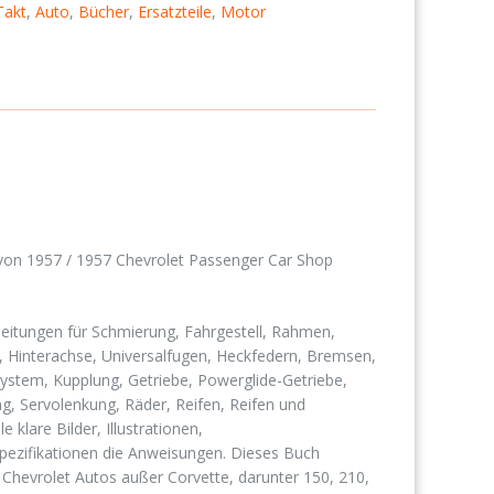
Takt
,
Auto
,
Bücher
,
Ersatzteile
,
Motor
von 1957 /
1957
Chevrolet
Passenger Car Shop
Anleitungen für Schmierung, Fahrgestell, Rahmen,
 Hinterachse, Universalfugen, Heckfedern, Bremsen,
ystem, Kupplung, Getriebe, Powerglide-Getriebe,
ng, Servolenkung, Räder, Reifen, Reifen und
 klare Bilder, Illustrationen,
ezifikationen die Anweisungen. Dieses Buch
Chevrolet Autos außer Corvette, darunter 150, 210,