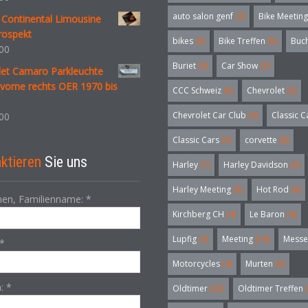
auto salon genf
(3)
Bike Meeting
 Continental Limousine
rospekt
bikes
(5)
Bike Treffen
(5)
Buc
00
Buriet
(3)
Car Show
(3)
let Camaro Parkleuchte
 vorne rechts OER 1970 bis
CCC Schweiz
(3)
Chevrolet
(3)
Chevrolet Car Club
(3)
Classic C
00
Classic Cars
(3)
corvette
(6)
ktieren
Sie uns
Harley
(7)
Harley Davidson
(3)
Harley Meeting
(5)
Hot Rod
(4)
en, Familienname:
*
Kirchberg CH
(4)
Le Baron
(4)
Lupfig
(3)
Meeting
(18)
Messe
*
Motorcycles
(4)
Murten
(3)
n:
*
Oldtimer
(32)
Oldtimer Treffen
(