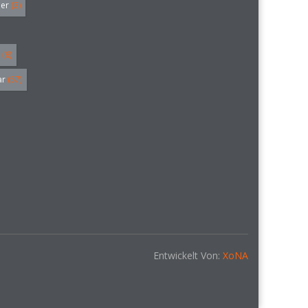
ler
(3)
(6)
ar
(57)
Entwickelt Von:
XoNA