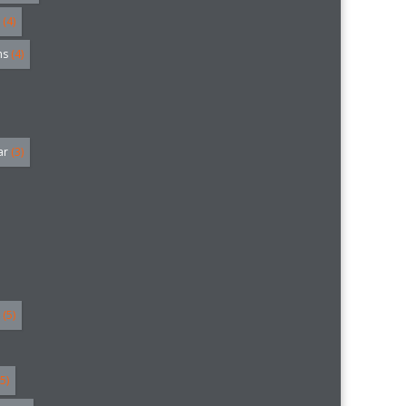
(4)
hs
(4)
ar
(3)
(5)
5)