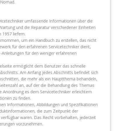
d Nomad.
icetechniker umfassende Informationen über die
 Wartung und die Reparatur verschiedener Einheiten
1957 liefern.
rnommen, um ein Handbuch zu erstellen, das nicht
ewerk für den erfahrenen Servicetechniker dient,
tt-Anleitungen für den weniger erfahrenen
telseite ermöglicht dem Benutzer das schnelle
schnitts. Am Anfang jedes Abschnitts befindet sich
 Abschnitten, die mehr als ein Hauptthema behandeln,
e Seitenzahl an, auf der die Behandlung des Themas
se Anordnung es dem Servicetechniker erleichtern
ionen zu finden.
tenen Informationen, Abbildungen und Spezifikationen
duktinformationen, die zum Zeitpunkt der
verfügbar waren. Das Recht vorbehalten, jederzeit
erungen vorzunehmen.