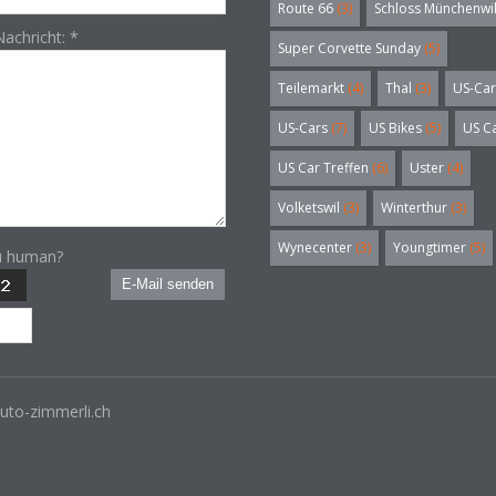
Route 66
(3)
Schloss Münchenwi
Nachricht:
*
Super Corvette Sunday
(5)
Teilemarkt
(4)
Thal
(3)
US-Car
US-Cars
(7)
US Bikes
(5)
US C
US Car Treffen
(6)
Uster
(4)
Volketswil
(3)
Winterthur
(3)
Wynecenter
(3)
Youngtimer
(5)
u human?
E-Mail senden
uto-zimmerli.ch