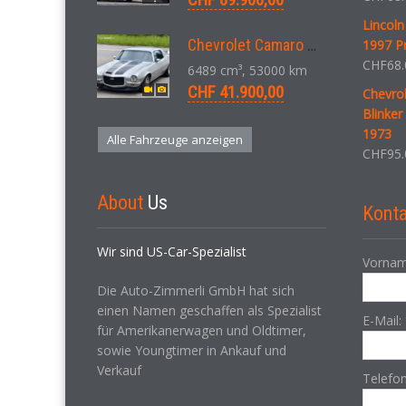
Lincoln
Chevrolet Camaro SS 396 LS3 Coupe Aut. 1971
1997 P
CHF
68.
6489 cm³, 53000 km
CHF 41.900,00
Chevro
Blinker
1973
Alle Fahrzeuge anzeigen
CHF
95.
About
Us
Konta
Wir sind US-Car-Spezialist
Vornam
Die Auto-Zimmerli GmbH hat sich
einen Namen geschaffen als Spezialist
E-Mail:
für Amerikanerwagen und Oldtimer,
sowie Youngtimer in Ankauf und
Verkauf
Telefo