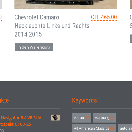
0
Chevrolet Camaro
CHF
465.00
Heckleuchte Links und Rechts
2014 2015
In den Warenkorb
ukte
Keywords
 Navigator 5.4 V8 SUV
Aarau
(3)
Aarburg
(3)
rospekt CT03-25
All American Classics
(3)
auto s
00