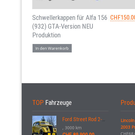
Schwellerkappen für Alfa 156
CHF
150.0
(932) GTA-Version NEU
Produktion
In den Warenkorb
TOP
Fahrzeuge
Prod
Ford Street Rod 2-Door V8 Aut. 1937
Lincoln
2003 P
, 3000 km
CHF
68.
CHF 89.900,00