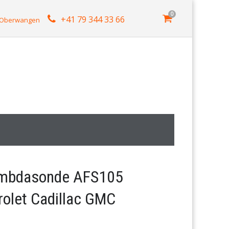
0
+41 79 344 33 66
4 Oberwangen
mbdasonde AFS105
olet Cadillac GMC