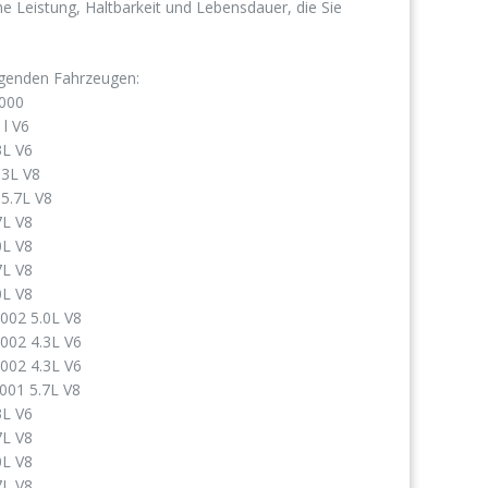
che Leistung, Haltbarkeit und Lebensdauer, die Sie
genden Fahrzeugen:
2000
l V6
3L V6
.3L V8
5.7L V8
7L V8
0L V8
7L V8
0L V8
002 5.0L V8
002 4.3L V6
002 4.3L V6
001 5.7L V8
3L V6
7L V8
0L V8
7L V8