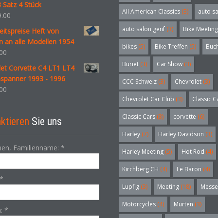
 Satz 4 Stück
All American Classics
(3)
auto s
.00
auto salon genf
(3)
Bike Meeting
itspreise Heft von
n an alle Modellen 1954
bikes
(5)
Bike Treffen
(5)
Buc
00
Buriet
(3)
Car Show
(3)
let Corvette C4 LT1 LT4
spanner 1993 - 1996
CCC Schweiz
(3)
Chevrolet
(3)
00
Chevrolet Car Club
(3)
Classic C
Classic Cars
(3)
corvette
(6)
ktieren
Sie uns
Harley
(7)
Harley Davidson
(3)
en, Familienname:
*
Harley Meeting
(5)
Hot Rod
(4)
Kirchberg CH
(4)
Le Baron
(4)
*
Lupfig
(3)
Meeting
(18)
Messe
Motorcycles
(4)
Murten
(3)
n:
*