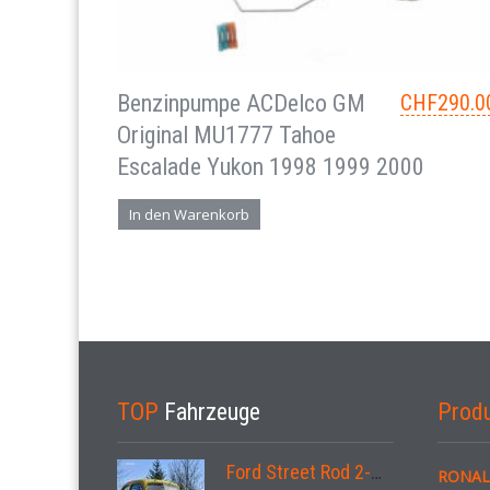
Benzinpumpe ACDelco GM
CHF
290.0
Original MU1777 Tahoe
Escalade Yukon 1998 1999 2000
In den Warenkorb
TOP
Fahrzeuge
Prod
Ford Street Rod 2-Door V8 Aut. 1937
RONAL 