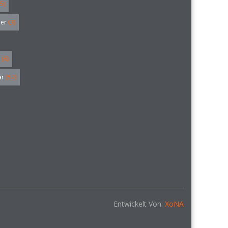
5)
ler
(3)
(6)
ar
(57)
Entwickelt Von:
XoNA