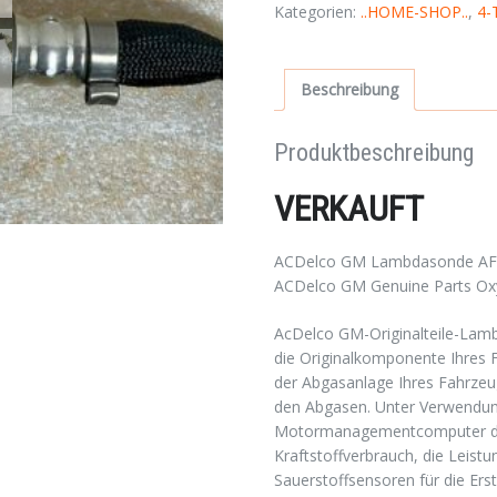
Kategorien:
..HOME-SHOP..
,
4-
Beschreibung
Produktbeschreibung
VERKAUFT
ACDelco GM Lambdasonde AF
ACDelco GM Genuine Parts Ox
AcDelco GM-Originalteile-Lam
die Originalkomponente Ihres 
der Abgasanlage Ihres Fahrzeu
den Abgasen.
Unter Verwendun
Motormanagementcomputer dann
Kraftstoffverbrauch, die Leist
Sauerstoffsensoren für die Er