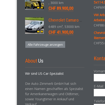
5x114.3
, 3000 km
CHF
699
CHF 89.900,00
VW Arbe
Chevrolet Camaro SS 396 LS3 Coupe Aut. 1971
Arbeite
CHF
88.
6489 cm³, 53000 km
CHF 41.900,00
Chevro
Riemen
CHF
55.
Alle Fahrzeuge anzeigen
Konta
About
Us
Vornam
Wir sind US-Car-Spezialist
Die Auto-Zimmerli GmbH hat sich
E-Mail:
einen Namen geschaffen als Spezialist
für Amerikanerwagen und Oldtimer,
sowie Youngtimer in Ankauf und
Telefo
Verkauf