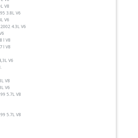
0L V8
95 3.8L V6
4L V6
-2002 4.3L V6
V6
 l V8
 l V8
,3L V6
.
8L V8
3L V6
99 5.7L V8
99 5.7L V8