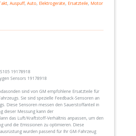
Takt
,
Auspuff
,
Auto
,
Elektrogeräte
,
Ersatzteile
,
Motor
S105 19178918
ygen Sensors 19178918
bdasonden sind von GM empfohlene Ersatzteile für
Fahrzeugs.
Sie sind spezielle Feedback-Sensoren an
gs.
Diese Sensoren messen den Sauerstoffanteil in
g dieser Messung kann der
 das Luft/Kraftstoff-Verhältnis anpassen, um den
ung und die Emissionen zu optimieren.
Diese
stausrüstung wurden passend für Ihr GM-Fahrzeug