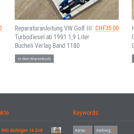
0
Reparaturanleitung VW Golf III
CHF
35.00
Turbodiesel ab 1991 1,9 Liter
Bucheli Verlag Band 1180
In den Warenkorb
ukte
Keywords
R60 Alufelgen 16 Zoll
Aarau
(3)
Aarburg
(3)