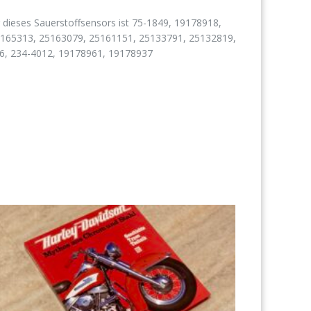
ieses Sauerstoffsensors ist 75-1849, 19178918,
5165313, 25163079, 25161151, 25133791, 25132819,
26, 234-4012, 19178961, 19178937