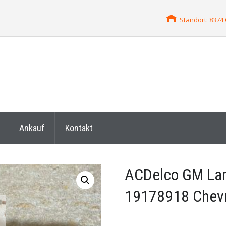
Standort: 837
Ankauf
Kontakt
ACDelco GM La
19178918 Chevr