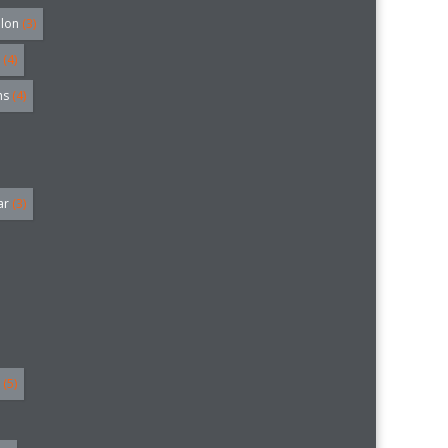
alon
(3)
(4)
hs
(4)
ar
(3)
(5)