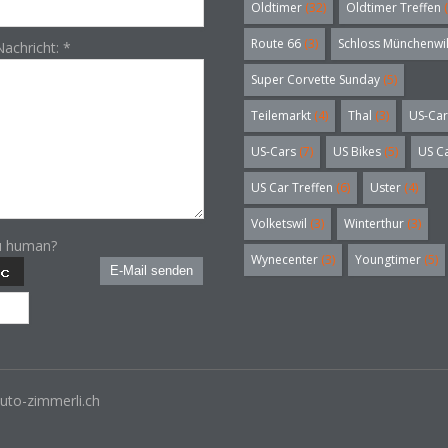
Oldtimer
(32)
Oldtimer Treffen
(
Route 66
(3)
Schloss Münchenwi
Nachricht:
*
Super Corvette Sunday
(5)
Teilemarkt
(4)
Thal
(3)
US-Car
US-Cars
(7)
US Bikes
(5)
US C
US Car Treffen
(6)
Uster
(4)
Volketswil
(3)
Winterthur
(3)
u human?
Wynecenter
(3)
Youngtimer
(5)
E-Mail senden
uto-zimmerli.ch