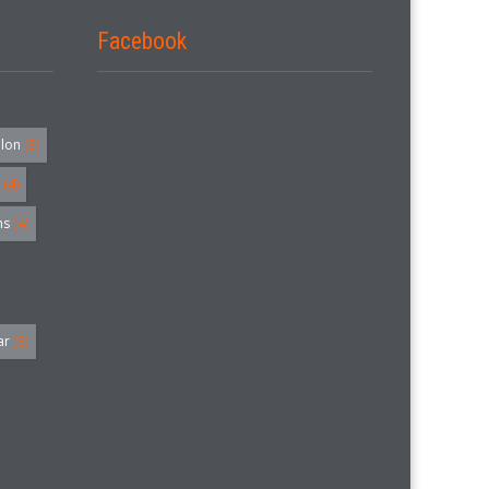
Facebook
alon
(3)
(4)
hs
(4)
ar
(3)