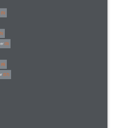
(5)
5)
ler
(3)
(6)
ar
(57)