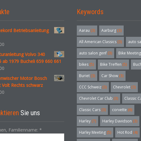
ukte
Keywords
ekord Betriebsanleitung
Aarau
(3)
Aarburg
(3)
All American Classics
(3)
auto s
00
auto salon genf
(3)
Bike Meeting
uranleitung Volvo 340
5 ab 1979 Bucheli 659 660 661
bikes
(5)
Bike Treffen
(5)
Buc
00
Buriet
(3)
Car Show
(3)
enwischer Motor Bosch
 Volt Rechts schwarz
CCC Schweiz
(3)
Chevrolet
(3)
00
Chevrolet Car Club
(3)
Classic C
Classic Cars
(3)
corvette
(6)
ktieren
Sie uns
Harley
(7)
Harley Davidson
(3)
en, Familienname:
*
Harley Meeting
(5)
Hot Rod
(4)