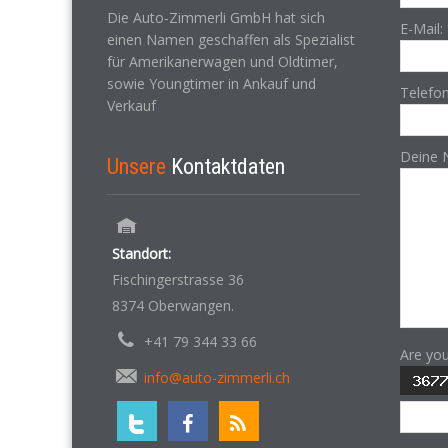
Die Auto-Zimmerli GmbH hat sich
E-Mail:
einen Namen geschaffen als Spezialist
für Amerikanerwagen und Oldtimer,
sowie Youngtimer in Ankauf und
Telefo
Verkauf
Deine 
Unsere
Kontaktdaten
Standort:
Fischingerstrasse 36
8374 Oberwangen.
+41 79 344 33 66
Are yo
info@auto-zimmerli.ch