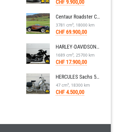
CHF 9.900,00
Centaur Roadster Convertible 3,8 V6 Aut. 1981
3781 cm³, 18000 km
CHF 69.900,00
HARLEY-DAVIDSON FLS Softail Slim ABS Chopper 6-Gang 2013
1689 cm³, 25700 km
CHF 17.900,00
HERCULES Sachs 50/2 Mofa 2-Gang Handschaltung Veteran
47 cm³, 18300 km
CHF 4.500,00