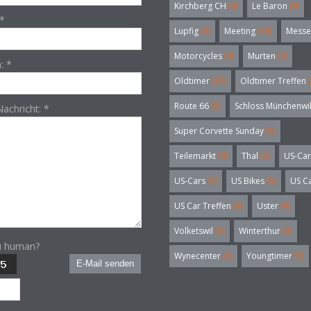
Kirchberg CH
(4)
Le Baron
(4)
*
Lupfig
(3)
Meeting
(18)
Messe
Motorcycles
(4)
Murten
(3)
n:
*
Oldtimer
(32)
Oldtimer Treffen
(
Route 66
(3)
Schloss Münchenwi
Nachricht:
*
Super Corvette Sunday
(5)
Teilemarkt
(4)
Thal
(3)
US-Car
US-Cars
(7)
US Bikes
(5)
US C
US Car Treffen
(6)
Uster
(4)
Volketswil
(3)
Winterthur
(3)
u human?
Wynecenter
(3)
Youngtimer
(5)
E-Mail senden