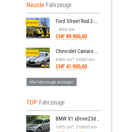
Neuste
Fahrzeuge
Ford Street Rod 2-Door V8 Aut. 1937
TOP INSERAT
, 3000 km
CHF 89.900,00
Chevrolet Camaro SS 396 LS3 Coupe Aut. 1971
TOP INSERAT
6489 cm³, 53000 km
CHF 41.900,00
Alle Fahrzeuge anzeigen
TOP
Fahrzeuge
BMW X1 xDrive23d E84 204 PS Steptronic Panorama Navi Leder PDC 2011
1995 cm³, 218000 km