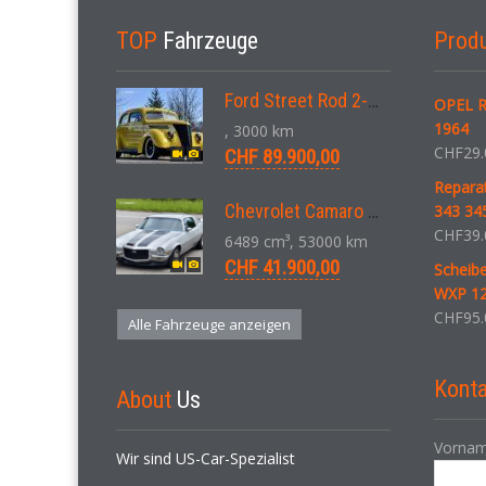
TOP
Fahrzeuge
Prod
Ford Street Rod 2-Door V8 Aut. 1937
OPEL R
1964
, 3000 km
CHF
29.
CHF 89.900,00
Reparat
Chevrolet Camaro SS 396 LS3 Coupe Aut. 1971
343 34
CHF
39.
6489 cm³, 53000 km
CHF 41.900,00
Scheib
WXP 12
CHF
95.
Alle Fahrzeuge anzeigen
Konta
About
Us
Vornam
Wir sind US-Car-Spezialist