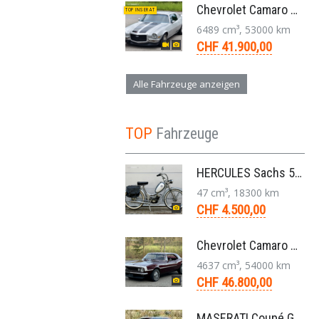
Chevrolet Camaro SS 396 LS3 Coupe Aut. 1971
TOP INSERAT
6489 cm³, 53000 km
CHF 41.900,00
Alle Fahrzeuge anzeigen
TOP
Fahrzeuge
HERCULES Sachs 50/2 Mofa 2-Gang Handschaltung Veteran
47 cm³, 18300 km
CHF 4.500,00
Chevrolet Camaro Coupé 1. Generation V8 Aut. 1967
4637 cm³, 54000 km
CHF 46.800,00
MASERATI Coupé GT Cambiocorsa 4,2 V8 Aut. 2005