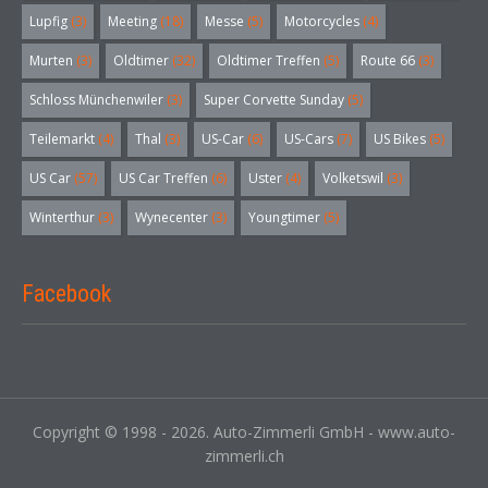
Lupfig
(3)
Meeting
(18)
Messe
(5)
Motorcycles
(4)
Murten
(3)
Oldtimer
(32)
Oldtimer Treffen
(5)
Route 66
(3)
Schloss Münchenwiler
(3)
Super Corvette Sunday
(5)
Teilemarkt
(4)
Thal
(3)
US-Car
(6)
US-Cars
(7)
US Bikes
(5)
US Car
(57)
US Car Treffen
(6)
Uster
(4)
Volketswil
(3)
Winterthur
(3)
Wynecenter
(3)
Youngtimer
(5)
Facebook
Copyright © 1998 - 2026. Auto-Zimmerli GmbH - www.auto-
zimmerli.ch