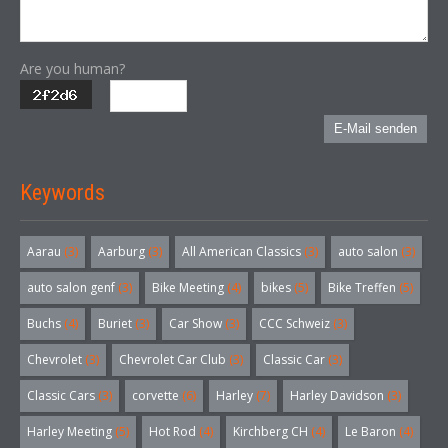
Are you human?
E-Mail senden
Keywords
Aarau
(3)
Aarburg
(3)
All American Classics
(3)
auto salon
(3)
auto salon genf
(3)
Bike Meeting
(4)
bikes
(5)
Bike Treffen
(5)
Buchs
(4)
Buriet
(3)
Car Show
(3)
CCC Schweiz
(3)
Chevrolet
(3)
Chevrolet Car Club
(3)
Classic Car
(3)
Classic Cars
(3)
corvette
(6)
Harley
(7)
Harley Davidson
(3)
Harley Meeting
(5)
Hot Rod
(4)
Kirchberg CH
(4)
Le Baron
(4)