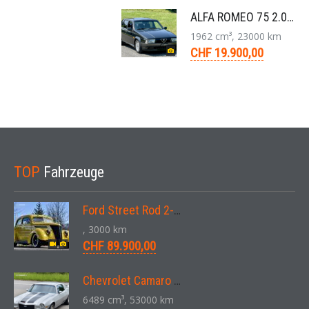
ALFA ROMEO 75 2.0 TS Super Berlina 5-Gang 1991
1962 cm³, 23000 km
CHF 19.900,00
TOP
Fahrzeuge
Ford Street Rod 2-Door V8 Aut. 1937
, 3000 km
CHF 89.900,00
Chevrolet Camaro SS 396 LS3 Coupe Aut. 1971
6489 cm³, 53000 km