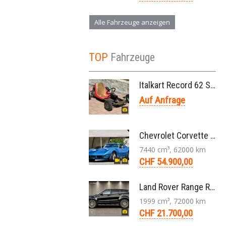
Alle Fahrzeuge anzeigen
TOP
Fahrzeuge
Italkart Record 62 Sidewinder 1961 Rennkart, Parilla V11 Thunderbolt Motor
Auf Anfrage
Chevrolet Corvette Stingray Targa C3 454-V8 4-Gang 1974
7440 cm³, 62000 km
CHF 54.900,00
Land Rover Range Rover Evoque Compact SUV 2.0 TD4 SE AT9 2017
1999 cm³, 72000 km
CHF 21.700,00