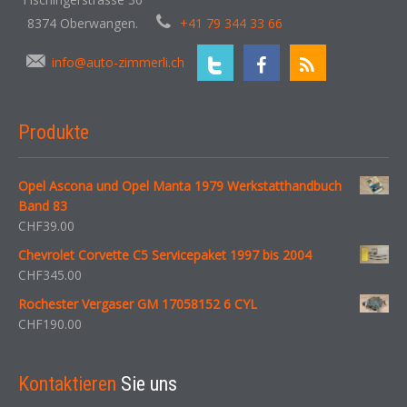
8374 Oberwangen.
+41 79 344 33 66
info@auto-zimmerli.ch
Produkte
Opel Ascona und Opel Manta 1979 Werkstatthandbuch
Band 83
CHF
39.00
Chevrolet Corvette C5 Servicepaket 1997 bis 2004
CHF
345.00
Rochester Vergaser GM 17058152 6 CYL
CHF
190.00
Kontaktieren
Sie uns