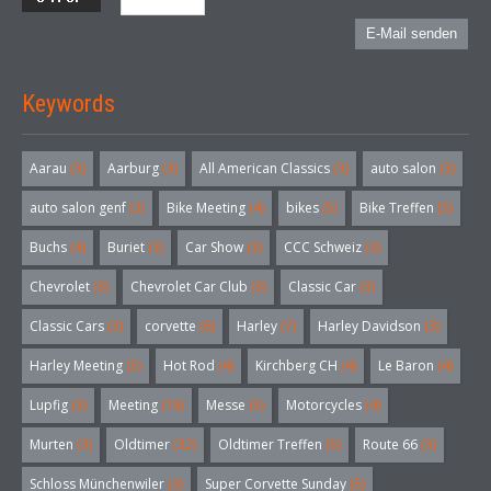
E-Mail senden
Keywords
Aarau
(3)
Aarburg
(3)
All American Classics
(3)
auto salon
(3)
auto salon genf
(3)
Bike Meeting
(4)
bikes
(5)
Bike Treffen
(5)
Buchs
(4)
Buriet
(3)
Car Show
(3)
CCC Schweiz
(3)
Chevrolet
(3)
Chevrolet Car Club
(3)
Classic Car
(3)
Classic Cars
(3)
corvette
(6)
Harley
(7)
Harley Davidson
(3)
Harley Meeting
(5)
Hot Rod
(4)
Kirchberg CH
(4)
Le Baron
(4)
Lupfig
(3)
Meeting
(18)
Messe
(5)
Motorcycles
(4)
Murten
(3)
Oldtimer
(32)
Oldtimer Treffen
(5)
Route 66
(3)
Schloss Münchenwiler
(3)
Super Corvette Sunday
(5)