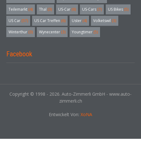
Teilemarkt
(4)
Thal
(3)
US-Car
(6)
US-Cars
(7)
US Bikes
(5)
US Car
(57)
US Car Treffen
(6)
Uster
(4)
Volketswil
(3)
Winterthur
(3)
Wynecenter
(3)
Youngtimer
(5)
Facebook
Copyright © 1998 - 2026. Auto-Zimmerli GmbH - www.auto-
zimmerli.ch
Entwickelt Von:
XoNA