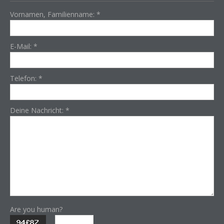
Vornamen, Familienname:
*
E-Mail:
*
Telefon:
*
Deine Nachricht:
*
Are you human?