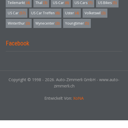
Teilemarkt
(4)
Thal
(3)
US-Car
(6)
US-Cars
(7)
US Bikes
(5)
US Car
(57)
US Car Treffen
(6)
Uster
(4)
Volketswil
(3)
Winterthur
(3)
Wynecenter
(3)
Youngtimer
(5)
Facebook
Copyright © 1998 - 2026. Auto-Zimmerli GmbH - www.auto-
zimmerli.ch
Entwickelt Von:
XoNA