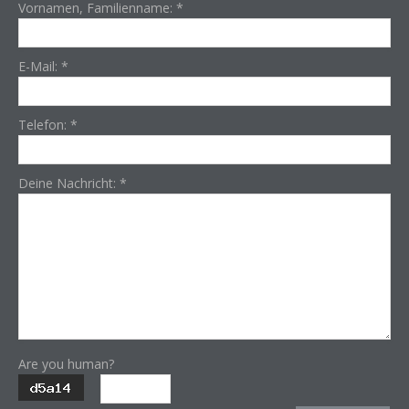
Vornamen, Familienname:
*
E-Mail:
*
Telefon:
*
Deine Nachricht:
*
Are you human?