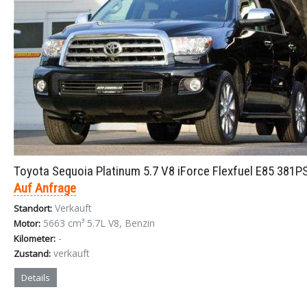
Toyota Sequoia Platinum 5.7 V8 iForce Flexfuel E85 381P
Auf Anfrage
Verkauft
Standort:
5663 cm³ 5.7L V8, Benzin
Motor:
-
Kilometer:
verkauft
Zustand:
Details