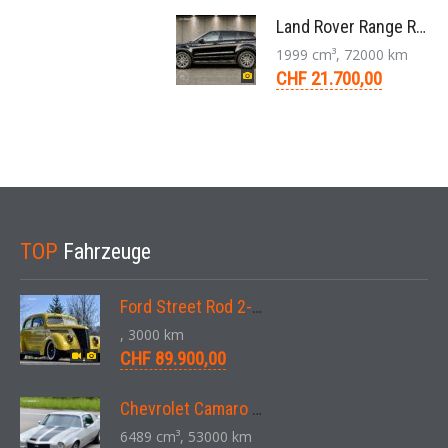
Land Rover Range Rover Evoque Compact SUV 2.0 TD4 SE AT9 2017
1999 cm³, 72000 km
CHF 21.700,00
TOP
Fahrzeuge
Ford Street Rod 2-Door V8 Aut. 1937
, 3000 km
CHF 89.900,00
Chevrolet Camaro SS 396 LS3 Coupe Aut. 1971
6489 cm³, 53000 km