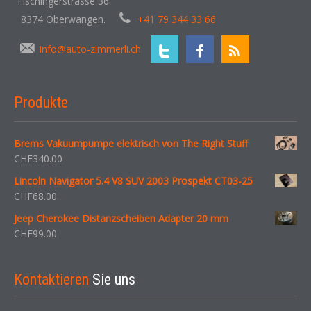
Fischingerstrasse 36
8374 Oberwangen.
+41 79 344 33 66
info@auto-zimmerli.ch
Produkte
Brems Vakuumpumpe elektrisch von The Right Stuff
CHF
340.00
Lincoln Navigator 5.4 V8 SUV 2003 Prospekt CT03-25
CHF
68.00
Jeep Cherokee Distanzscheiben Adapter 20 mm
CHF
99.00
Kontaktieren
Sie uns