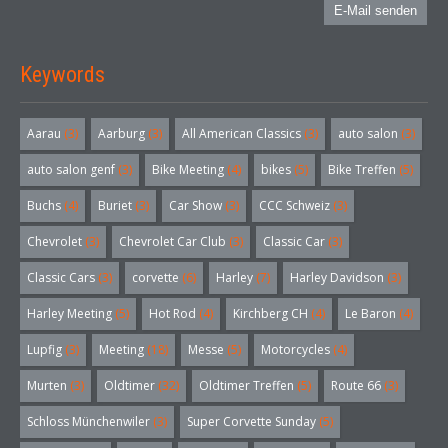
E-Mail senden
Keywords
Aarau
(3)
Aarburg
(3)
All American Classics
(3)
auto salon
(3)
auto salon genf
(3)
Bike Meeting
(4)
bikes
(5)
Bike Treffen
(5)
Buchs
(4)
Buriet
(3)
Car Show
(3)
CCC Schweiz
(3)
Chevrolet
(3)
Chevrolet Car Club
(3)
Classic Car
(3)
Classic Cars
(3)
corvette
(6)
Harley
(7)
Harley Davidson
(3)
Harley Meeting
(5)
Hot Rod
(4)
Kirchberg CH
(4)
Le Baron
(4)
Lupfig
(3)
Meeting
(18)
Messe
(5)
Motorcycles
(4)
Murten
(3)
Oldtimer
(32)
Oldtimer Treffen
(5)
Route 66
(3)
Schloss Münchenwiler
(3)
Super Corvette Sunday
(5)