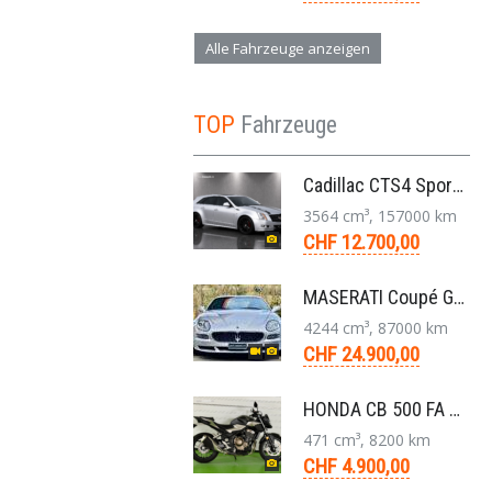
Alle Fahrzeuge anzeigen
TOP
Fahrzeuge
Cadillac CTS4 Sport Wagon 3.6 V6 LLT AWD Aut. 2012
3564 cm³, 157000 km
CHF 12.700,00
MASERATI Coupé GT Cambiocorsa 4,2 V8 Aut. 2005
4244 cm³, 87000 km
CHF 24.900,00
HONDA CB 500 FA ABS Naked Bike 2020
471 cm³, 8200 km
CHF 4.900,00