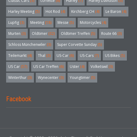
Classic Cars
(3)
corvette
(6)
Harley
(7)
Harley Davidson
(3)
Harley Meeting
(5)
Hot Rod
(4)
Kirchberg CH
(4)
Le Baron
(4)
Lupfig
(3)
Meeting
(18)
Messe
(5)
Motorcycles
(4)
Murten
(3)
Oldtimer
(32)
Oldtimer Treffen
(5)
Route 66
(3)
Schloss Münchenwiler
(3)
Super Corvette Sunday
(5)
Teilemarkt
(4)
Thal
(3)
US-Car
(6)
US-Cars
(7)
US Bikes
(5)
US Car
(57)
US Car Treffen
(6)
Uster
(4)
Volketswil
(3)
Winterthur
(3)
Wynecenter
(3)
Youngtimer
(5)
Facebook