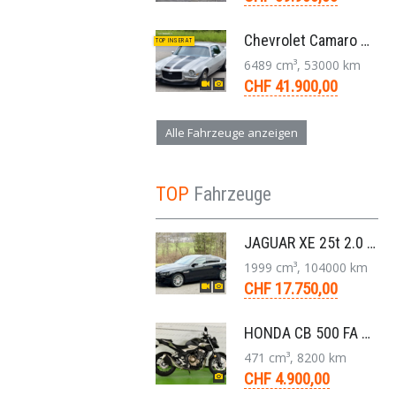
Chevrolet Camaro SS 396 LS3 Coupe Aut. 1971
TOP INSERAT
6489 cm³, 53000 km
CHF 41.900,00
Alle Fahrzeuge anzeigen
TOP
Fahrzeuge
JAGUAR XE 25t 2.0 Portfolio AWD 8-Gang-Aut. 2018
1999 cm³, 104000 km
CHF 17.750,00
HONDA CB 500 FA ABS Naked Bike 2020
471 cm³, 8200 km
CHF 4.900,00