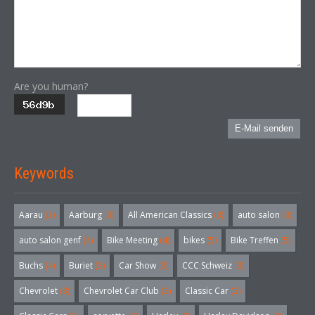
Are you human?
E-Mail senden
Keywords
Aarau
(3)
Aarburg
(3)
All American Classics
(3)
auto salon
(3)
auto salon genf
(3)
Bike Meeting
(4)
bikes
(5)
Bike Treffen
(5)
Buchs
(4)
Buriet
(3)
Car Show
(3)
CCC Schweiz
(3)
Chevrolet
(3)
Chevrolet Car Club
(3)
Classic Car
(3)