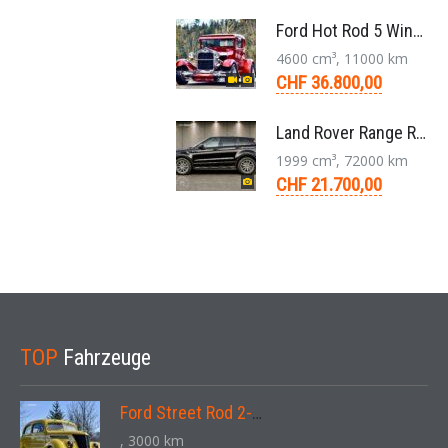
Ford Hot Rod 5 Window 283 V8 4-Gang 1929
4600 cm³, 11000 km
CHF 36.800,00
Land Rover Range Rover Evoque Compact SUV 2.0 TD4 SE AT9 2017
1999 cm³, 72000 km
CHF 21.700,00
TOP
Fahrzeuge
Ford Street Rod 2-Door V8 Aut. 1937
, 3000 km