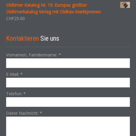
Oldtimer Katalog Nr. 19. Europas größter
Oldtimerkatalog Verlag mit Olditax-Marktpreisen
CHF
25.00
Kontaktieren
Sie uns
Vornamen, Familienname:
*
E-Mail:
*
Telefon:
*
Deine Nachricht:
*