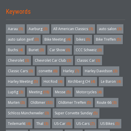
Keywords
Aarau
(3)
Aarburg
(3)
All American Classics
(3)
auto salon
(3)
auto salon genf
(3)
Bike Meeting
(4)
bikes
(5)
Bike Treffen
(5)
Buchs
(4)
Buriet
(3)
Car Show
(3)
CCC Schweiz
(3)
Chevrolet
(3)
Chevrolet Car Club
(3)
Classic Car
(3)
Classic Cars
(3)
corvette
(6)
Harley
(7)
Harley Davidson
(3)
Harley Meeting
(5)
Hot Rod
(4)
Kirchberg CH
(4)
Le Baron
(4)
Lupfig
(3)
Meeting
(18)
Messe
(5)
Motorcycles
(4)
Murten
(3)
Oldtimer
(32)
Oldtimer Treffen
(5)
Route 66
(3)
Schloss Münchenwiler
(3)
Super Corvette Sunday
(5)
Teilemarkt
(4)
Thal
(3)
US-Car
(6)
US-Cars
(7)
US Bikes
(5)