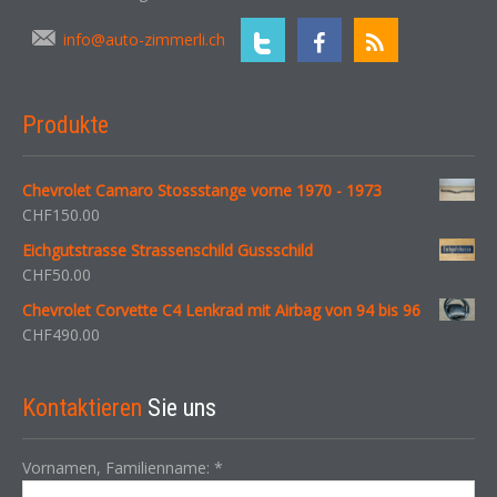
info@auto-zimmerli.ch
Produkte
Chevrolet Camaro Stossstange vorne 1970 - 1973
CHF
150.00
Eichgutstrasse Strassenschild Gussschild
CHF
50.00
Chevrolet Corvette C4 Lenkrad mit Airbag von 94 bis 96
CHF
490.00
Kontaktieren
Sie uns
Vornamen, Familienname:
*