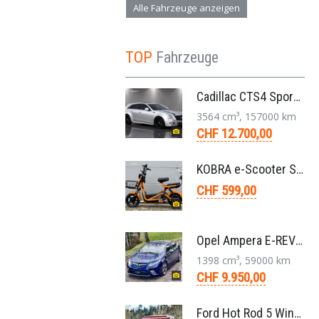
Alle Fahrzeuge anzeigen
TOP
Fahrzeuge
Cadillac CTS4 Sport Wagon 3.6 V6 LLT AWD Aut. 2012
3564 cm³, 157000 km
CHF 12.700,00
KOBRA e-Scooter SG G60 240 Watt
CHF 599,00
Opel Ampera E-REV Plug-in-Hybrid Limousine 2012
1398 cm³, 59000 km
CHF 9.950,00
Ford Hot Rod 5 Window 283 V8 4-Gang 1929