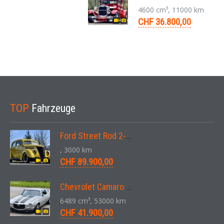
4600 cm³, 11000 km
CHF 36.800,00
TOP
Fahrzeuge
Ford Street Rod 2-Door V8 Aut. 1937
, 3000 km
CHF 89.900,00
Chevrolet Camaro SS 396 LS3 Coupe Aut. 1971
6489 cm³, 53000 km
CHF 41.900,00