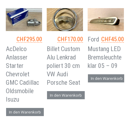
CHF
295.00
CHF
170.00
Ford
CHF
45.00
AcDelco
Billet Custom
Mustang LED
Anlasser
Alu Lenkrad
Bremsleuchte
Starter
poliert 30 cm
klar 05 – 09
Chevrolet
VW Audi
In den Warenkorb
GMC Cadillac
Porsche Seat
Oldsmobile
In den Warenkorb
Isuzu
In den Warenkorb