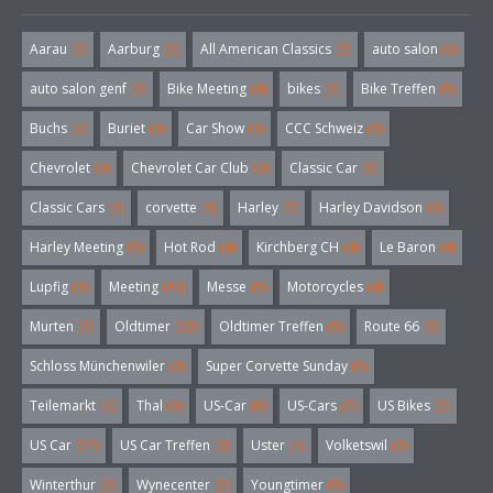
Aarau
(3)
Aarburg
(3)
All American Classics
(3)
auto salon
(3)
auto salon genf
(3)
Bike Meeting
(4)
bikes
(5)
Bike Treffen
(5)
Buchs
(4)
Buriet
(3)
Car Show
(3)
CCC Schweiz
(3)
Chevrolet
(3)
Chevrolet Car Club
(3)
Classic Car
(3)
Classic Cars
(3)
corvette
(6)
Harley
(7)
Harley Davidson
(3)
Harley Meeting
(5)
Hot Rod
(4)
Kirchberg CH
(4)
Le Baron
(4)
Lupfig
(3)
Meeting
(18)
Messe
(5)
Motorcycles
(4)
Murten
(3)
Oldtimer
(32)
Oldtimer Treffen
(5)
Route 66
(3)
Schloss Münchenwiler
(3)
Super Corvette Sunday
(5)
Teilemarkt
(4)
Thal
(3)
US-Car
(6)
US-Cars
(7)
US Bikes
(5)
US Car
(57)
US Car Treffen
(6)
Uster
(4)
Volketswil
(3)
Winterthur
(3)
Wynecenter
(3)
Youngtimer
(5)