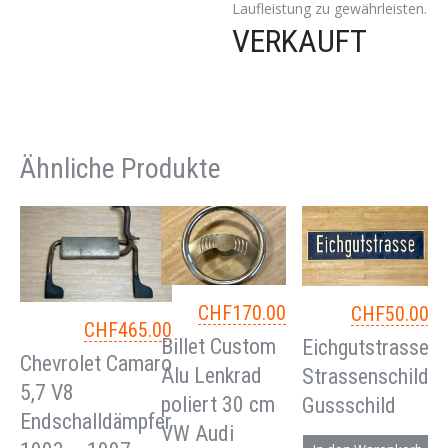
Laufleistung zu gewährleisten.
VERKAUFT
Ähnliche Produkte
CHF
170.00
CHF
50.00
CHF
465.00
Billet Custom
Eichgutstrasse
Chevrolet Camaro
Alu Lenkrad
Strassenschild
5,7 V8
poliert 30 cm
Gussschild
Endschalldämpfer
VW Audi