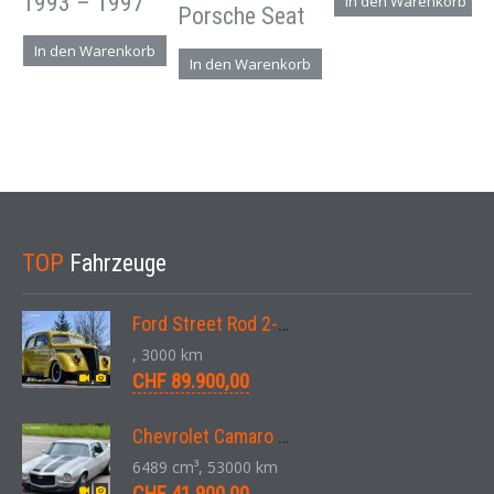
1993 – 1997
In den Warenkorb
Porsche Seat
In den Warenkorb
In den Warenkorb
TOP
Fahrzeuge
Ford Street Rod 2-Door V8 Aut. 1937
, 3000 km
CHF 89.900,00
Chevrolet Camaro SS 396 LS3 Coupe Aut. 1971
6489 cm³, 53000 km
CHF 41.900,00