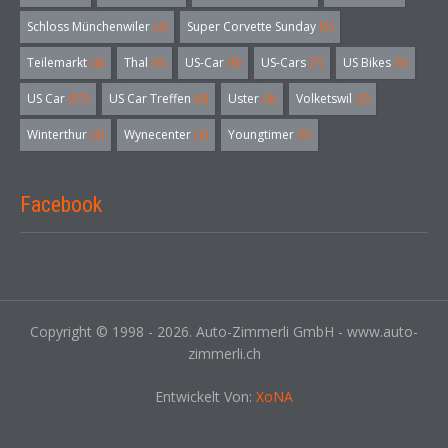
Schloss Münchenwiler
(3)
Super Corvette Sunday
(5)
Teilemarkt
(4)
Thal
(3)
US-Car
(6)
US-Cars
(7)
US Bikes
(5)
US Car
(57)
US Car Treffen
(6)
Uster
(4)
Volketswil
(3)
Winterthur
(3)
Wynecenter
(3)
Youngtimer
(5)
Facebook
Copyright © 1998 - 2026. Auto-Zimmerli GmbH - www.auto-
zimmerli.ch
Entwickelt Von:
XoNA