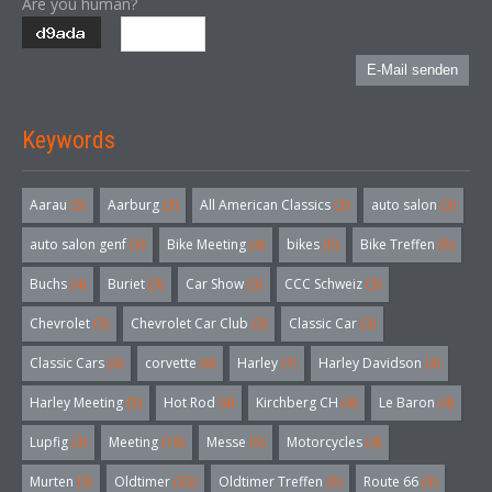
Are you human?
E-Mail senden
Keywords
Aarau
(3)
Aarburg
(3)
All American Classics
(3)
auto salon
(3)
auto salon genf
(3)
Bike Meeting
(4)
bikes
(5)
Bike Treffen
(5)
Buchs
(4)
Buriet
(3)
Car Show
(3)
CCC Schweiz
(3)
Chevrolet
(3)
Chevrolet Car Club
(3)
Classic Car
(3)
Classic Cars
(3)
corvette
(6)
Harley
(7)
Harley Davidson
(3)
Harley Meeting
(5)
Hot Rod
(4)
Kirchberg CH
(4)
Le Baron
(4)
Lupfig
(3)
Meeting
(18)
Messe
(5)
Motorcycles
(4)
Murten
(3)
Oldtimer
(32)
Oldtimer Treffen
(5)
Route 66
(3)