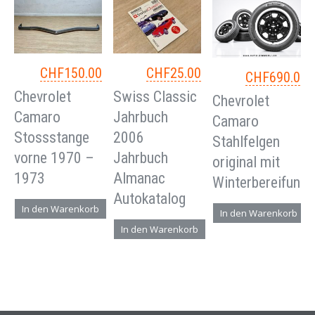
CHF
150.00
CHF
25.00
CHF
690.00
Chevrolet
Swiss Classic
Chevrolet
Camaro
Jahrbuch
Camaro
Stossstange
2006
Stahlfelgen
vorne 1970 –
Jahrbuch
original mit
1973
Almanac
Winterbereifung
Autokatalog
In den Warenkorb
In den Warenkorb
In den Warenkorb