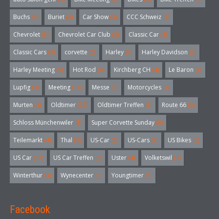
Buchs
(4)
Buriet
(3)
Car Show
(3)
CCC Schweiz
(3)
Chevrolet
(3)
Chevrolet Car Club
(3)
Classic Car
(3)
Classic Cars
(3)
corvette
(6)
Harley
(7)
Harley Davidson
(3)
Harley Meeting
(5)
Hot Rod
(4)
Kirchberg CH
(4)
Le Baron
(4)
Lupfig
(3)
Meeting
(18)
Messe
(5)
Motorcycles
(4)
Murten
(3)
Oldtimer
(32)
Oldtimer Treffen
(5)
Route 66
(3)
Schloss Münchenwiler
(3)
Super Corvette Sunday
(5)
Teilemarkt
(4)
Thal
(3)
US-Car
(6)
US-Cars
(7)
US Bikes
(5)
US Car
(57)
US Car Treffen
(6)
Uster
(4)
Volketswil
(3)
Winterthur
(3)
Wynecenter
(3)
Youngtimer
(5)
Facebook