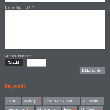
Deine Nachricht:
*
Are you human?
E-Mail senden
Keywords
Aarau
(3)
Aarburg
(3)
All American Classics
(3)
auto salon
(3)
auto salon genf
(3)
Bike Meeting
(4)
bikes
(5)
Bike Treffen
(5)