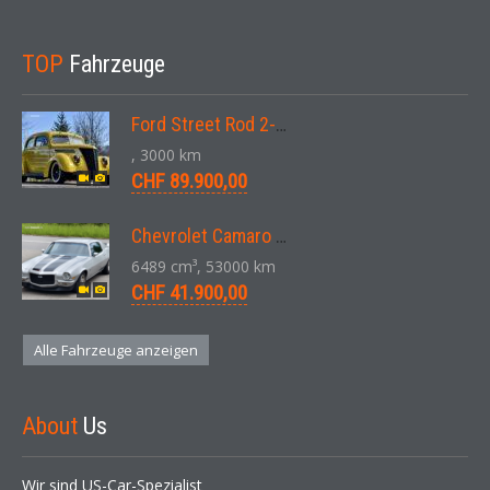
TOP
Fahrzeuge
Ford Street Rod 2-Door V8 Aut. 1937
, 3000 km
CHF 89.900,00
Chevrolet Camaro SS 396 LS3 Coupe Aut. 1971
6489 cm³, 53000 km
CHF 41.900,00
Alle Fahrzeuge anzeigen
About
Us
Wir sind US-Car-Spezialist