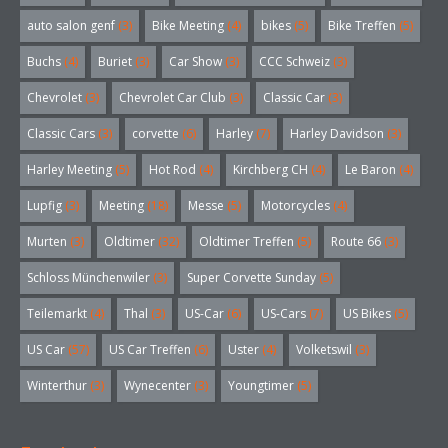
auto salon genf
(3)
Bike Meeting
(4)
bikes
(5)
Bike Treffen
(5)
Buchs
(4)
Buriet
(3)
Car Show
(3)
CCC Schweiz
(3)
Chevrolet
(3)
Chevrolet Car Club
(3)
Classic Car
(3)
Classic Cars
(3)
corvette
(6)
Harley
(7)
Harley Davidson
(3)
Harley Meeting
(5)
Hot Rod
(4)
Kirchberg CH
(4)
Le Baron
(4)
Lupfig
(3)
Meeting
(18)
Messe
(5)
Motorcycles
(4)
Murten
(3)
Oldtimer
(32)
Oldtimer Treffen
(5)
Route 66
(3)
Schloss Münchenwiler
(3)
Super Corvette Sunday
(5)
Teilemarkt
(4)
Thal
(3)
US-Car
(6)
US-Cars
(7)
US Bikes
(5)
US Car
(57)
US Car Treffen
(6)
Uster
(4)
Volketswil
(3)
Winterthur
(3)
Wynecenter
(3)
Youngtimer
(5)