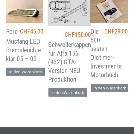
Ford
CHF
45.00
Die
CHF
29.00
CHF
150.00
500
Mustang LED
Schwellerkappen
besten
Bremsleuchte
für Alfa 156
Oldtimer-
klar 05 – 09
(932) GTA-
Investments
Version NEU
In den Warenkorb
Motorbuch
Produktion
In den Warenkorb
In den Warenkorb