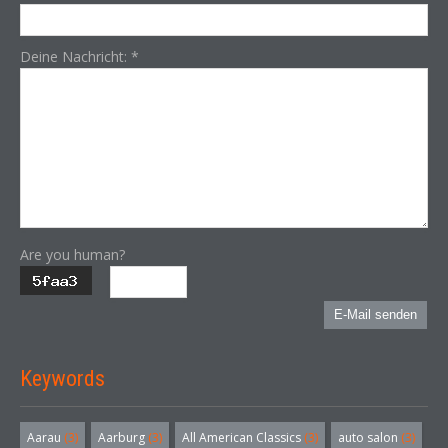
Deine Nachricht:
*
Are you human?
E-Mail senden
Keywords
Aarau
(3)
Aarburg
(3)
All American Classics
(3)
auto salon
(3)