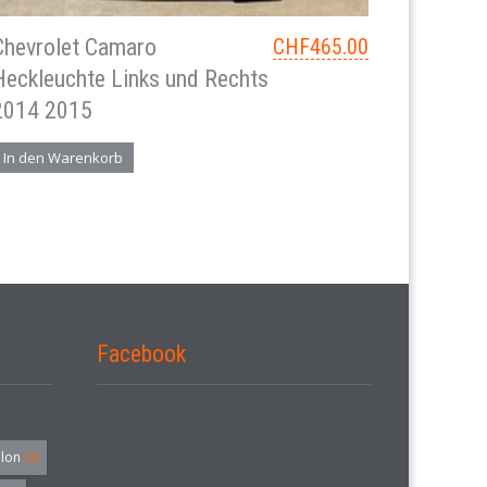
Chevrolet Camaro
CHF
465.00
Heckleuchte Links und Rechts
2014 2015
In den Warenkorb
Facebook
alon
(3)