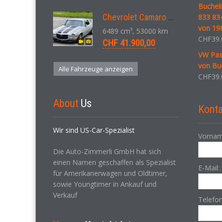
Bucheli
Chevrolet Camaro SS 396 LS3 Coupe Aut. 1971
833 83
von 19
6489 cm³, 53000 km
CHF
39.
CHF 41.900,00
VW Pas
von Buc
Alle Fahrzeuge anzeigen
CHF
39.
About
Us
Konta
Wir sind US-Car-Spezialist
Vornam
Die Auto-Zimmerli GmbH hat sich
einen Namen geschaffen als Spezialist
E-Mail:
für Amerikanerwagen und Oldtimer,
sowie Youngtimer in Ankauf und
Verkauf
Telefo