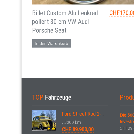
Billet Custom Alu Lenkrad
CHF
170.0
poliert 30 cm VW Audi
Porsche Seat
In den Warenkorb
TOP
Fahrzeuge
Prod
Ford Street Rod 2-Door V8 Aut. 1937
Die 500
Invest
, 3000 km
CHF
29.
CHF 89.900,00