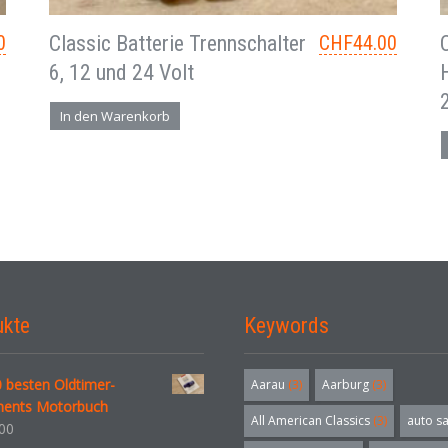
0
Classic Batterie Trennschalter
CHF
44.00
6, 12 und 24 Volt
In den Warenkorb
ukte
Keywords
 besten Oldtimer-
Aarau
(3)
Aarburg
(3)
ments Motorbuch
All American Classics
(3)
auto s
00