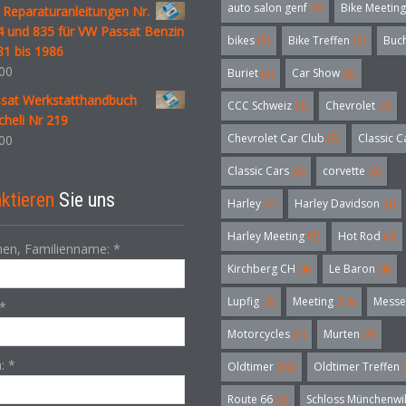
auto salon genf
(3)
Bike Meeting
 Reparaturanleitungen Nr.
4 und 835 für VW Passat Benzin
bikes
(5)
Bike Treffen
(5)
Buc
81 bis 1986
00
Buriet
(3)
Car Show
(3)
sat Werkstatthandbuch
CCC Schweiz
(3)
Chevrolet
(3)
heli Nr 219
Chevrolet Car Club
(3)
Classic C
00
Classic Cars
(3)
corvette
(6)
ktieren
Sie uns
Harley
(7)
Harley Davidson
(3)
Harley Meeting
(5)
Hot Rod
(4)
en, Familienname:
*
Kirchberg CH
(4)
Le Baron
(4)
Lupfig
(3)
Meeting
(18)
Messe
*
Motorcycles
(4)
Murten
(3)
n:
*
Oldtimer
(32)
Oldtimer Treffen
(
Route 66
(3)
Schloss Münchenwi