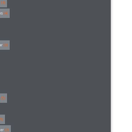
(4)
hs
(4)
ar
(3)
(5)
5)
ler
(3)