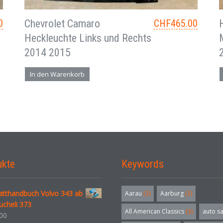
0
Chevrolet Camaro
CHF
465.00
Heckleuchte Links und Rechts
2014 2015
In den Warenkorb
ukte
Keywords
atthandbuch Volvo 343 ab
Aarau
(3)
Aarburg
(3)
ucheli 373
All American Classics
(3)
auto s
00