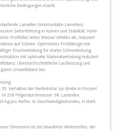
winterliche Bedingungen macht.
erlaufende Lamellen (Intermediate-Lamellen)
bessere Seitenführung in Kurven und Stabilität. Hohe
te Profilrillen leiten Wasser effektiv ab, reduziert
raktion auf Schnee: Optimiertes Profildesign mit
äßiger Druckverteilung für starke Schneeleistung.
onstruktion mit optimaler Materialverteilung reduziert
tbilanz: Überdurchschnittliche Laufleistung und
 guten Umweltbilanz bei.
hnung:
. 55: Verhältnis der Reifenhöhe zur Breite in Prozent
 16 Zoll Felgendurchmesser. 98: Lastindex
750 kg pro Reifen. H: Geschwindigkeitsindex, H steht
ieser Dimension ist ein bewährter Winterreifen, der