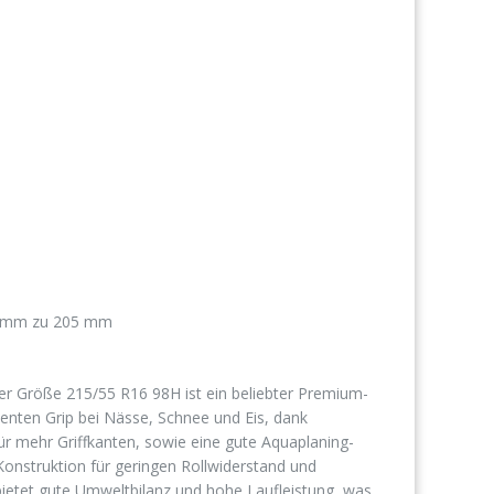
5 mm zu 205 mm
er Größe 215/55 R16 98H ist ein beliebter Premium-
lenten Grip bei Nässe, Schnee und Eis, dank
für mehr Griffkanten, sowie eine gute Aquaplaning-
Konstruktion für geringen Rollwiderstand und
 bietet gute Umweltbilanz und hohe Laufleistung, was