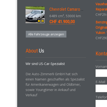
Vauxhal
Chevrolet Camaro SS 396 LS3 Coupe Aut. 1971
Repara
CHF
29.
6489 cm³, 53000 km
CHF 41.900,00
Benzin
Origin
Yukon 
Alle Fahrzeuge anzeigen
CHF
290
About
Us
Konta
Wir sind US-Car-Spezialist
Vornam
Die Auto-Zimmerli GmbH hat sich
einen Namen geschaffen als Spezialist
E-Mail:
für Amerikanerwagen und Oldtimer,
sowie Youngtimer in Ankauf und
Verkauf
Telefo