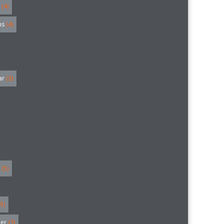
(4)
hs
(4)
ar
(3)
(5)
5)
ler
(3)