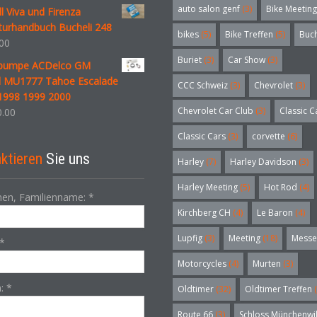
auto salon genf
(3)
Bike Meeting
l Viva und Firenza
turhandbuch Bucheli 248
bikes
(5)
Bike Treffen
(5)
Buc
00
Buriet
(3)
Car Show
(3)
pumpe ACDelco GM
al MU1777 Tahoe Escalade
CCC Schweiz
(3)
Chevrolet
(3)
1998 1999 2000
Chevrolet Car Club
(3)
Classic C
.00
Classic Cars
(3)
corvette
(6)
ktieren
Sie uns
Harley
(7)
Harley Davidson
(3)
Harley Meeting
(5)
Hot Rod
(4)
en, Familienname:
*
Kirchberg CH
(4)
Le Baron
(4)
Lupfig
(3)
Meeting
(18)
Messe
*
Motorcycles
(4)
Murten
(3)
n:
*
Oldtimer
(32)
Oldtimer Treffen
(
Route 66
(3)
Schloss Münchenwi