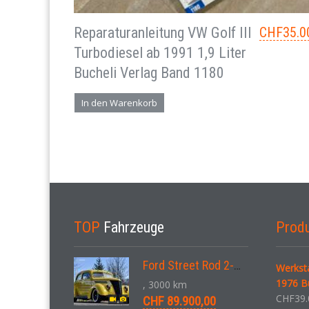
Reparaturanleitung VW Golf III
CHF
35.0
Turbodiesel ab 1991 1,9 Liter
Bucheli Verlag Band 1180
In den Warenkorb
TOP
Fahrzeuge
Prod
Ford Street Rod 2-Door V8 Aut. 1937
Werkst
1976 B
, 3000 km
CHF
39.
CHF 89.900,00