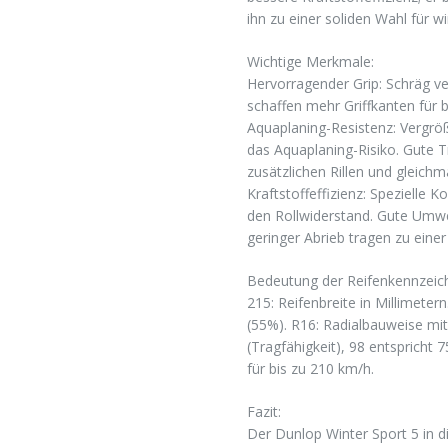
ihn zu einer soliden Wahl für 
Wichtige Merkmale:
Hervorragender Grip: Schräg v
schaffen mehr Griffkanten für 
Aquaplaning-Resistenz: Vergrößer
das Aquaplaning-Risiko. Gute T
zusätzlichen Rillen und gleichm
Kraftstoffeffizienz: Spezielle K
den Rollwiderstand. Gute Umwel
geringer Abrieb tragen zu einer
Bedeutung der Reifenkennzeic
215: Reifenbreite in Millimetern
(55%). R16: Radialbauweise mit
(Tragfähigkeit), 98 entspricht 
für bis zu 210 km/h.
Fazit:
Der Dunlop Winter Sport 5 in d