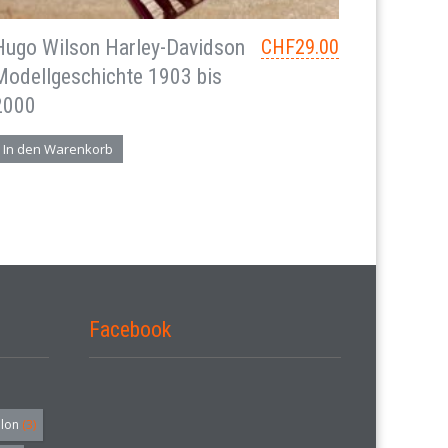
Hugo Wilson Harley-Davidson
CHF
29.00
Modellgeschichte 1903 bis
2000
In den Warenkorb
Facebook
alon
(3)