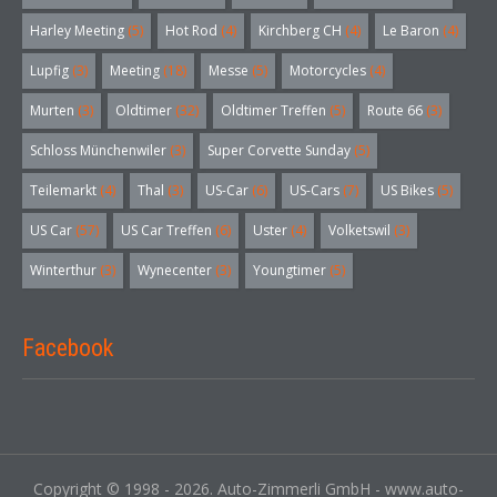
Harley Meeting
(5)
Hot Rod
(4)
Kirchberg CH
(4)
Le Baron
(4)
Lupfig
(3)
Meeting
(18)
Messe
(5)
Motorcycles
(4)
Murten
(3)
Oldtimer
(32)
Oldtimer Treffen
(5)
Route 66
(3)
Schloss Münchenwiler
(3)
Super Corvette Sunday
(5)
Teilemarkt
(4)
Thal
(3)
US-Car
(6)
US-Cars
(7)
US Bikes
(5)
US Car
(57)
US Car Treffen
(6)
Uster
(4)
Volketswil
(3)
Winterthur
(3)
Wynecenter
(3)
Youngtimer
(5)
Facebook
Copyright © 1998 - 2026. Auto-Zimmerli GmbH - www.auto-