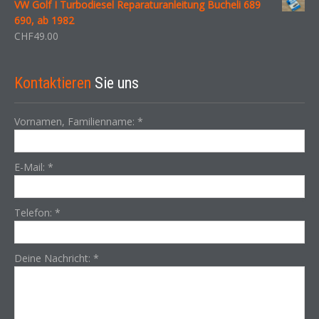
VW Golf I Turbodiesel Reparaturanleitung Bucheli 689
690, ab 1982
CHF
49.00
Kontaktieren
Sie uns
Vornamen, Familienname:
*
E-Mail:
*
Telefon:
*
Deine Nachricht:
*