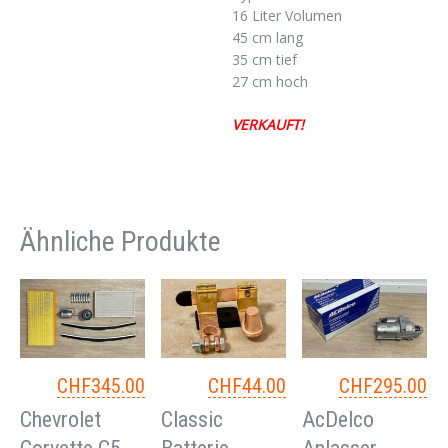
16 Liter Volumen
45 cm lang
35 cm tief
27 cm hoch
VERKAUFT!
Ähnliche Produkte
CHF
345.00
CHF
44.00
CHF
295.00
Chevrolet
Classic
AcDelco