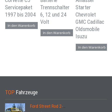
Corvette C5
Batterie
Anlasser
Servicepaket
Trennschalter
Starter
1997 bis 2004
6, 12 und 24
Chevrolet
Volt
GMC Cadillac
In den Warenkorb
Oldsmobile
In den Warenkorb
Isuzu
In den Warenkorb
TOP
Fahrzeuge
Ford Street Rod 2-Door V8 Aut. 1937