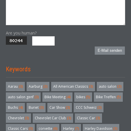
Are you human?
E-Mail senden
Keywords
Aarau
(3)
Aarburg
(3)
All American Classics
(3)
auto salon
(3)
auto salon genf
(3)
Bike Meeting
(4)
bikes
(5)
Bike Treffen
(5)
Buchs
(4)
Buriet
(3)
Car Show
(3)
CCC Schweiz
(3)
Chevrolet
(3)
Chevrolet Car Club
(3)
Classic Car
(3)
Classic Cars
(3)
corvette
(6)
Harley
(7)
Harley Davidson
(3)