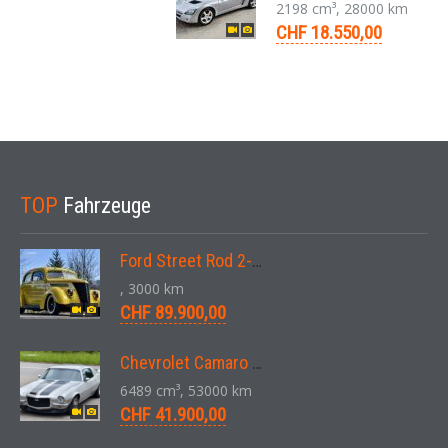
2198 cm³, 28000 km
CHF 18.550,00
TOP
Fahrzeuge
Ford Street Rod 2-Door V8 Aut. 1937
, 3000 km
CHF 89.900,00
Chevrolet Camaro SS 396 LS3 Coupe Aut. 1971
6489 cm³, 53000 km
CHF 41.900,00