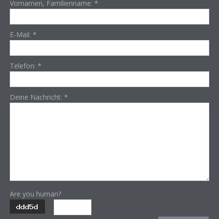
Vornamen, Familienname:
*
E-Mail:
*
Telefon:
*
Deine Nachricht:
*
Are you human?