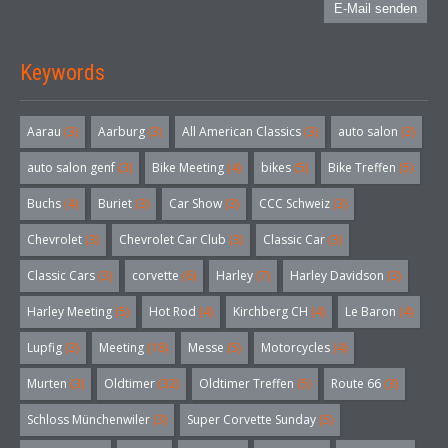
E-Mail senden
Keywords
Aarau
(3)
Aarburg
(3)
All American Classics
(3)
auto salon
(3)
auto salon genf
(3)
Bike Meeting
(4)
bikes
(5)
Bike Treffen
(5)
Buchs
(4)
Buriet
(3)
Car Show
(3)
CCC Schweiz
(3)
Chevrolet
(3)
Chevrolet Car Club
(3)
Classic Car
(3)
Classic Cars
(3)
corvette
(6)
Harley
(7)
Harley Davidson
(3)
Harley Meeting
(5)
Hot Rod
(4)
Kirchberg CH
(4)
Le Baron
(4)
Lupfig
(3)
Meeting
(18)
Messe
(5)
Motorcycles
(4)
Murten
(3)
Oldtimer
(32)
Oldtimer Treffen
(5)
Route 66
(3)
Schloss Münchenwiler
(3)
Super Corvette Sunday
(5)