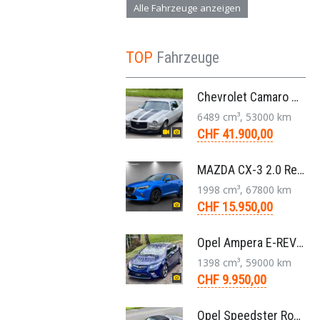
Alle Fahrzeuge anzeigen
TOP
Fahrzeuge
Chevrolet Camaro SS 396 LS3 Coupe Aut. 1971
6489 cm³, 53000 km
CHF 41.900,00
MAZDA CX-3 2.0 Revolution FWD Skyactiv Drive SUV 2017
1998 cm³, 67800 km
CHF 15.950,00
Opel Ampera E-REV Plug-in-Hybrid Limousine 2012
1398 cm³, 59000 km
CHF 9.950,00
Opel Speedster Roadster 2.2 L Targa 5-Gang 2002