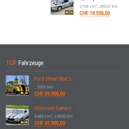
2198 cm³, 28000 km
CHF 18.550,00
TOP
Fahrzeuge
Ford Street Rod 2-Door V8 Aut. 1937
, 3000 km
CHF 89.900,00
Chevrolet Camaro SS 396 LS3 Coupe Aut. 1971
6489 cm³, 53000 km
CHF 41.900,00