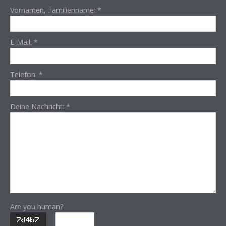
Vornamen, Familienname:
*
E-Mail:
*
Telefon:
*
Deine Nachricht:
*
Are you human?