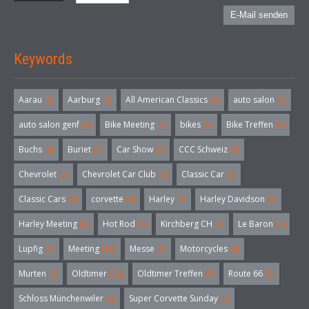
E-Mail senden
Keywords
Aarau
(3)
Aarburg
(3)
All American Classics
(3)
auto salon
(3)
auto salon genf
(3)
Bike Meeting
(4)
bikes
(5)
Bike Treffen
(5)
Buchs
(4)
Buriet
(3)
Car Show
(3)
CCC Schweiz
(3)
Chevrolet
(3)
Chevrolet Car Club
(3)
Classic Car
(3)
Classic Cars
(3)
corvette
(6)
Harley
(7)
Harley Davidson
(3)
Harley Meeting
(5)
Hot Rod
(4)
Kirchberg CH
(4)
Le Baron
(4)
Lupfig
(3)
Meeting
(18)
Messe
(5)
Motorcycles
(4)
Murten
(3)
Oldtimer
(32)
Oldtimer Treffen
(5)
Route 66
(3)
Schloss Münchenwiler
(3)
Super Corvette Sunday
(5)