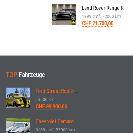
Land Rover Range Rover Evoque Compact SUV 2.0 TD4 SE AT9 2017
1999 cm³, 72000 km
CHF 21.700,00
TOP
Fahrzeuge
Ford Street Rod 2-Door V8 Aut. 1937
, 3000 km
CHF 89.900,00
Chevrolet Camaro SS 396 LS3 Coupe Aut. 1971
6489 cm³, 53000 km