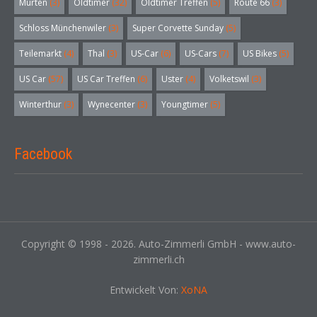
Murten
(3)
Oldtimer
(32)
Oldtimer Treffen
(5)
Route 66
(3)
Schloss Münchenwiler
(3)
Super Corvette Sunday
(5)
Teilemarkt
(4)
Thal
(3)
US-Car
(6)
US-Cars
(7)
US Bikes
(5)
US Car
(57)
US Car Treffen
(6)
Uster
(4)
Volketswil
(3)
Winterthur
(3)
Wynecenter
(3)
Youngtimer
(5)
Facebook
Copyright © 1998 - 2026. Auto-Zimmerli GmbH - www.auto-
zimmerli.ch
Entwickelt Von:
XoNA