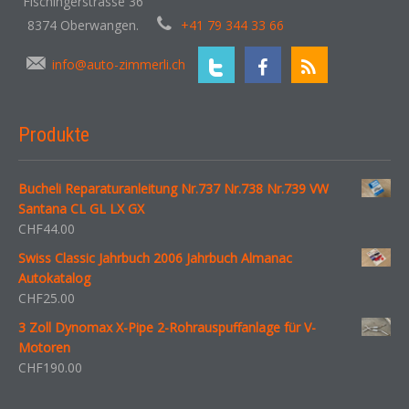
Fischingerstrasse 36
8374 Oberwangen.
+41 79 344 33 66
info@auto-zimmerli.ch
Produkte
Bucheli Reparaturanleitung Nr.737 Nr.738 Nr.739 VW
Santana CL GL LX GX
CHF
44.00
Swiss Classic Jahrbuch 2006 Jahrbuch Almanac
Autokatalog
CHF
25.00
3 Zoll Dynomax X-Pipe 2-Rohrauspuffanlage für V-
Motoren
CHF
190.00