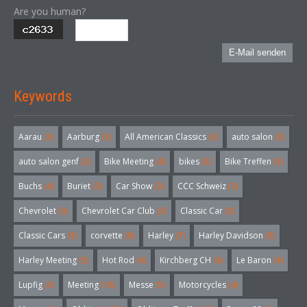
Are you human?
E-Mail senden
Keywords
Aarau
(3)
Aarburg
(3)
All American Classics
(3)
auto salon
(3)
auto salon genf
(3)
Bike Meeting
(4)
bikes
(5)
Bike Treffen
(5)
Buchs
(4)
Buriet
(3)
Car Show
(3)
CCC Schweiz
(3)
Chevrolet
(3)
Chevrolet Car Club
(3)
Classic Car
(3)
Classic Cars
(3)
corvette
(6)
Harley
(7)
Harley Davidson
(3)
Harley Meeting
(5)
Hot Rod
(4)
Kirchberg CH
(4)
Le Baron
(4)
Lupfig
(3)
Meeting
(18)
Messe
(5)
Motorcycles
(4)