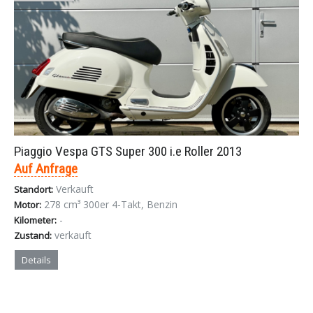
Piaggio Vespa GTS Super 300 i.e Roller 2013
Auf Anfrage
Verkauft
Standort:
278 cm³ 300er 4-Takt, Benzin
Motor:
-
Kilometer:
verkauft
Zustand:
Details