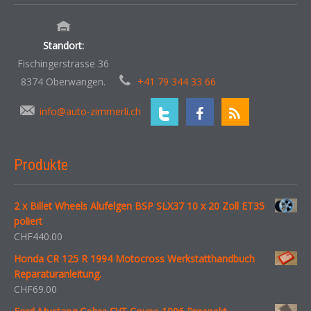
Standort:
Fischingerstrasse 36
8374 Oberwangen.
+41 79 344 33 66
info@auto-zimmerli.ch
Produkte
2 x Billet Wheels Alufelgen BSP SLX37 10 x 20 Zoll ET35
poliert
CHF
440.00
Honda CR 125 R 1994 Motocross Werkstatthandbuch
Reparaturanleitung.
CHF
69.00