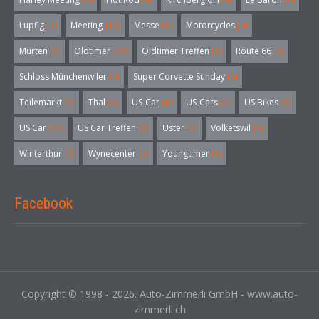
Lupfig
(3)
Meeting
(18)
Messe
(5)
Motorcycles
(4)
Murten
(3)
Oldtimer
(32)
Oldtimer Treffen
(5)
Route 66
(3)
Schloss Münchenwiler
(3)
Super Corvette Sunday
(5)
Teilemarkt
(4)
Thal
(3)
US-Car
(6)
US-Cars
(7)
US Bikes
(5)
US Car
(57)
US Car Treffen
(6)
Uster
(4)
Volketswil
(3)
Winterthur
(3)
Wynecenter
(3)
Youngtimer
(5)
Facebook
Copyright © 1998 - 2026. Auto-Zimmerli GmbH - www.auto-
zimmerli.ch