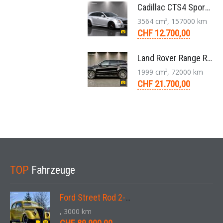
Cadillac CTS4 Sport Wagon 3.6 V6 LLT AWD Aut. 2012
3564 cm³, 157000 km
CHF 12.700,00
Land Rover Range Rover Evoque Compact SUV 2.0 TD4 SE AT9 2017
1999 cm³, 72000 km
CHF 21.700,00
TOP
Fahrzeuge
Ford Street Rod 2-Door V8 Aut. 1937
, 3000 km