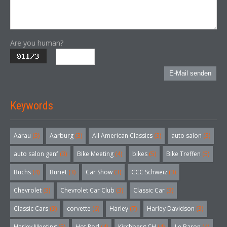
Are you human?
E-Mail senden
Keywords
Aarau
(3)
Aarburg
(3)
All American Classics
(3)
auto salon
(3)
auto salon genf
(3)
Bike Meeting
(4)
bikes
(5)
Bike Treffen
(5)
Buchs
(4)
Buriet
(3)
Car Show
(3)
CCC Schweiz
(3)
Chevrolet
(3)
Chevrolet Car Club
(3)
Classic Car
(3)
Classic Cars
(3)
corvette
(6)
Harley
(7)
Harley Davidson
(3)
Harley Meeting
(5)
Hot Rod
(4)
Kirchberg CH
(4)
Le Baron
(4)