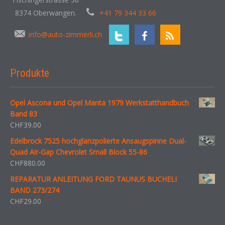
8374 Oberwangen.
+41 79 344 33 66
info@auto-zimmerli.ch
Produkte
Opel Ascona und Opel Manta 1979 Werkstatthandbuch
Band 83
CHF
39.00
Edelbrock 7525 hochglanzpolierte Ansaugspinne Dual-
Quad Air-Gap Chevrolet Small Block 55-86
CHF
880.00
REPARATUR ANLEITUNG FORD TAUNUS BUCHELI
BAND 273/274
CHF
29.00