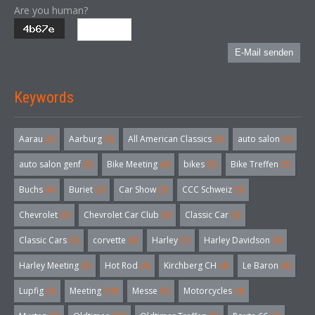
Are you human?
E-Mail senden
Keywords
Aarau
(3)
Aarburg
(3)
All American Classics
(3)
auto salon
(3)
auto salon genf
(3)
Bike Meeting
(4)
bikes
(5)
Bike Treffen
(5)
Buchs
(4)
Buriet
(3)
Car Show
(3)
CCC Schweiz
(3)
Chevrolet
(3)
Chevrolet Car Club
(3)
Classic Car
(3)
Classic Cars
(3)
corvette
(6)
Harley
(7)
Harley Davidson
(3)
Harley Meeting
(5)
Hot Rod
(4)
Kirchberg CH
(4)
Le Baron
(4)
Lupfig
(3)
Meeting
(18)
Messe
(5)
Motorcycles
(4)