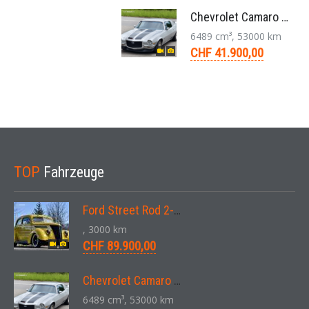
Chevrolet Camaro SS 396 LS3 Coupe Aut. 1971
6489 cm³, 53000 km
CHF 41.900,00
TOP
Fahrzeuge
Ford Street Rod 2-Door V8 Aut. 1937
, 3000 km
CHF 89.900,00
Chevrolet Camaro SS 396 LS3 Coupe Aut. 1971
6489 cm³, 53000 km