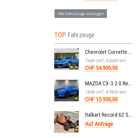
Alle Fahrzeuge anzeigen
TOP
Fahrzeuge
Chevrolet Corvette Stingray Targa C3 454-V8 4-Gang 1974
7440 cm³, 62000 km
CHF 54.900,00
MAZDA CX-3 2.0 Revolution FWD Skyactiv Drive SUV 2017
1998 cm³, 67800 km
CHF 15.950,00
Italkart Record 62 Sidewinder 1961 Rennkart, Parilla V11 Thunderbolt Motor
Auf Anfrage