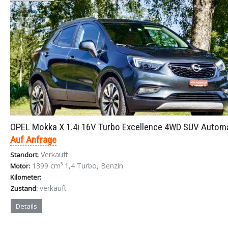
OPEL Mokka X 1.4i 16V Turbo Excellence 4WD SUV Automa
Auf Anfrage
Verkauft
Standort:
1399 cm³ 1,4 Turbo, Benzin
Motor:
-
Kilometer:
verkauft
Zustand:
Details