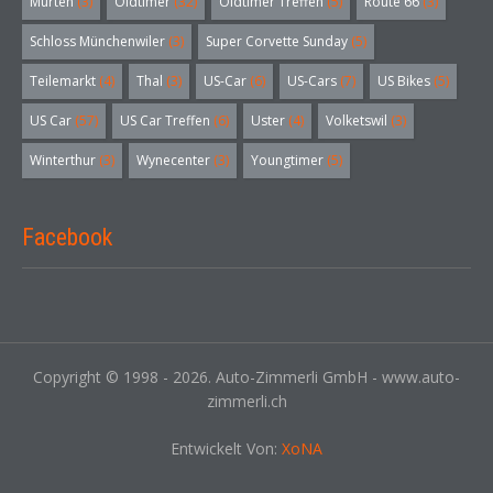
Murten
(3)
Oldtimer
(32)
Oldtimer Treffen
(5)
Route 66
(3)
Schloss Münchenwiler
(3)
Super Corvette Sunday
(5)
Teilemarkt
(4)
Thal
(3)
US-Car
(6)
US-Cars
(7)
US Bikes
(5)
US Car
(57)
US Car Treffen
(6)
Uster
(4)
Volketswil
(3)
Winterthur
(3)
Wynecenter
(3)
Youngtimer
(5)
Facebook
Copyright © 1998 - 2026. Auto-Zimmerli GmbH - www.auto-
zimmerli.ch
Entwickelt Von:
XoNA