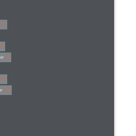
(5)
5)
ler
(3)
(6)
ar
(57)