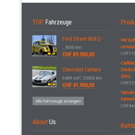
TOP
Fahrzeuge
Prod
Ford Street Rod 2-Door V8 Aut. 1937
VW Käfe
Limousi
, 3000 km
CHF
119
CHF 89.900,00
Cadilla
Chevrolet Camaro SS 396 LS3 Coupe Aut. 1971
Deutsc
2002
6489 cm³, 53000 km
CHF
57.
CHF 41.900,00
Yamaha
Fahrer
Alle Fahrzeuge anzeigen
CHF
44.
About
Us
Konta