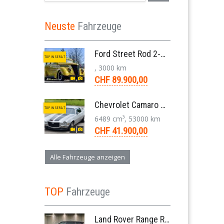
Neuste
Fahrzeuge
Ford Street Rod 2-Door V8 Aut. 1937
TOP INSERAT
, 3000 km
CHF 89.900,00
Chevrolet Camaro SS 396 LS3 Coupe Aut. 1971
TOP INSERAT
6489 cm³, 53000 km
CHF 41.900,00
Alle Fahrzeuge anzeigen
TOP
Fahrzeuge
Land Rover Range Rover Evoque Compact SUV 2.0 TD4 SE AT9 2017