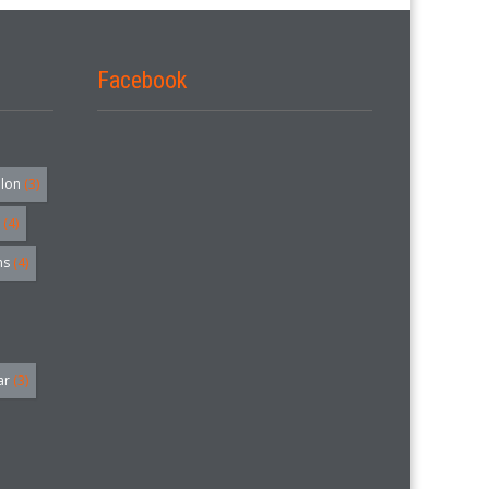
Facebook
alon
(3)
(4)
hs
(4)
ar
(3)