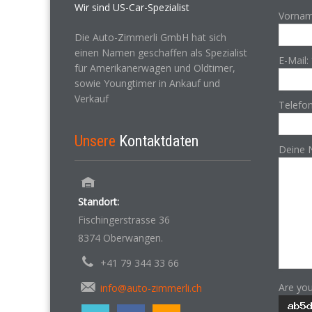
Wir sind US-Car-Spezialist
Vornam
Die Auto-Zimmerli GmbH hat sich
einen Namen geschaffen als Spezialist
E-Mail:
für Amerikanerwagen und Oldtimer,
sowie Youngtimer in Ankauf und
Verkauf
Telefo
Unsere
Kontaktdaten
Deine 
Standort:
Fischingerstrasse 36
8374 Oberwangen.
+41 79 344 33 66
Are yo
info@auto-zimmerli.ch