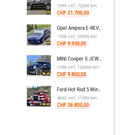
1999 cm³, 72000 km
CHF 21.700,00
Opel Ampera E-REV Plug-in-Hybrid Limousine 2012
1398 cm³, 59000 km
CHF 9.950,00
MINI Cooper S JCW R56 N14 Kleinwagen 6-Gang 2011
1598 cm³, 120000 km
CHF 9.800,00
Ford Hot Rod 5 Window 283 V8 4-Gang 1929
4600 cm³, 11000 km
CHF 36.800,00