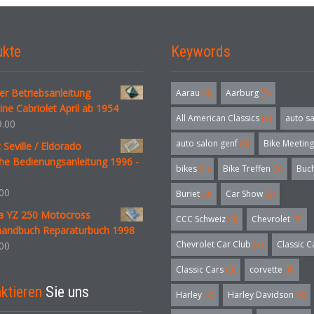
ukte
Keywords
r Betriebsanleitung
Aarau
(3)
Aarburg
(3)
ne Cabriolet April ab 1954
All American Classics
(3)
auto s
.00
auto salon genf
(3)
Bike Meeting
c Seville / Eldorado
he Bedienungsanleitung 1996 -
bikes
(5)
Bike Treffen
(5)
Buc
00
Buriet
(3)
Car Show
(3)
 YZ 250 Motocross
CCC Schweiz
(3)
Chevrolet
(3)
handbuch Reparaturbuch 1998
Chevrolet Car Club
(3)
Classic C
00
Classic Cars
(3)
corvette
(6)
ktieren
Sie uns
Harley
(7)
Harley Davidson
(3)