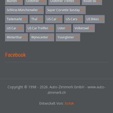
Murten
(3)
Oldtimer
(32)
Oldtimer Treffen
(5)
Route 66
(3)
Schloss Münchenwiler
(3)
Super Corvette Sunday
(5)
Teilemarkt
(4)
Thal
(3)
US-Car
(6)
US-Cars
(7)
US Bikes
(5)
US Car
(57)
US Car Treffen
(6)
Uster
(4)
Volketswil
(3)
Winterthur
(3)
Wynecenter
(3)
Youngtimer
(5)
Facebook
Copyright © 1998 - 2026. Auto-Zimmerli GmbH - www.auto-
zimmerli.ch
Entwickelt Von:
XoNA