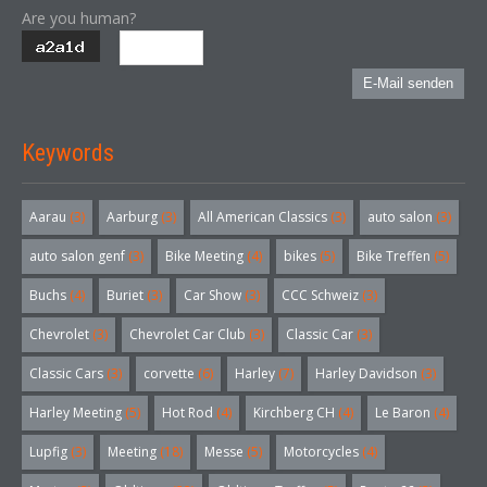
Are you human?
E-Mail senden
Keywords
Aarau
(3)
Aarburg
(3)
All American Classics
(3)
auto salon
(3)
auto salon genf
(3)
Bike Meeting
(4)
bikes
(5)
Bike Treffen
(5)
Buchs
(4)
Buriet
(3)
Car Show
(3)
CCC Schweiz
(3)
Chevrolet
(3)
Chevrolet Car Club
(3)
Classic Car
(3)
Classic Cars
(3)
corvette
(6)
Harley
(7)
Harley Davidson
(3)
Harley Meeting
(5)
Hot Rod
(4)
Kirchberg CH
(4)
Le Baron
(4)
Lupfig
(3)
Meeting
(18)
Messe
(5)
Motorcycles
(4)