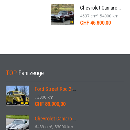
Chevrolet Camaro Coupé 1. Generation V8 Aut. 1967
4637 cm³, 54000 km
CHF 46.800,00
TOP
Fahrzeuge
Ford Street Rod 2-Door V8 Aut. 1937
, 3000 km
CHF 89.900,00
Chevrolet Camaro SS 396 LS3 Coupe Aut. 1971
6489 cm³, 53000 km