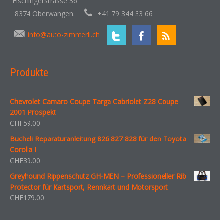
Fischingerstrasse 36
8374 Oberwangen.
+41 79 344 33 66
info@auto-zimmerli.ch
Produkte
Chevrolet Camaro Coupe Targa Cabriolet Z28 Coupe
2001 Prospekt
CHF
59.00
Bucheli Reparaturanleitung 826 827 828 für den Toyota
Corolla I
CHF
39.00
Greyhound Rippenschutz GH-MEN – Professioneller Rib
Protector für Kartsport, Rennkart und Motorsport
CHF
179.00