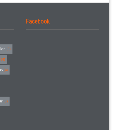
Facebook
alon
(3)
(4)
hs
(4)
ar
(3)