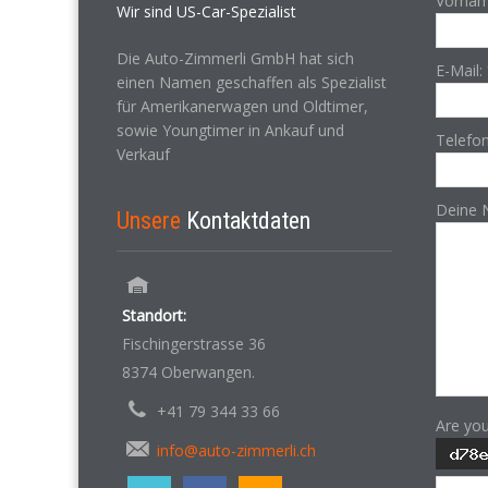
Vornam
Wir sind US-Car-Spezialist
Die Auto-Zimmerli GmbH hat sich
E-Mail:
einen Namen geschaffen als Spezialist
für Amerikanerwagen und Oldtimer,
sowie Youngtimer in Ankauf und
Telefo
Verkauf
Deine 
Unsere
Kontaktdaten
Standort:
Fischingerstrasse 36
8374 Oberwangen.
+41 79 344 33 66
Are yo
info@auto-zimmerli.ch