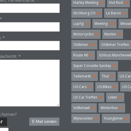
en, Familienname:
*
Harley Meeting
(5)
Hot Rod
(4)
Kirchberg CH
(4)
Le Baron
(4)
*
Lupfig
(3)
Meeting
(18)
Messe
Motorcycles
(4)
Murten
(3)
n:
*
Oldtimer
(32)
Oldtimer Treffen
(
Route 66
(3)
Schloss Münchenwi
Nachricht:
*
Super Corvette Sunday
(5)
Teilemarkt
(4)
Thal
(3)
US-Car
US-Cars
(7)
US Bikes
(5)
US C
US Car Treffen
(6)
Uster
(4)
Volketswil
(3)
Winterthur
(3)
u human?
Wynecenter
(3)
Youngtimer
(5)
E-Mail senden