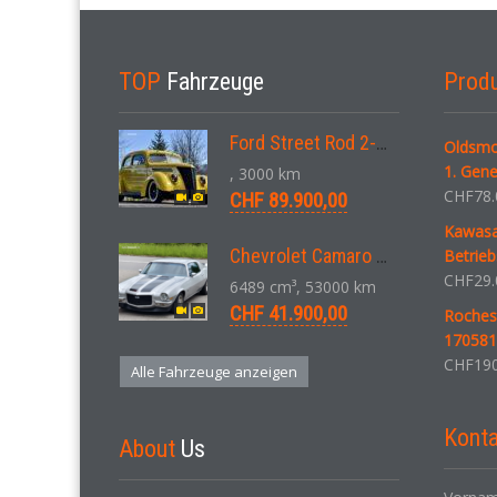
TOP
Fahrzeuge
Prod
Ford Street Rod 2-Door V8 Aut. 1937
Oldsmo
1. Gene
, 3000 km
CHF
78.
CHF 89.900,00
Kawasa
Chevrolet Camaro SS 396 LS3 Coupe Aut. 1971
Betrie
CHF
29.
6489 cm³, 53000 km
CHF 41.900,00
Roches
170581
CHF
190
Alle Fahrzeuge anzeigen
Konta
About
Us