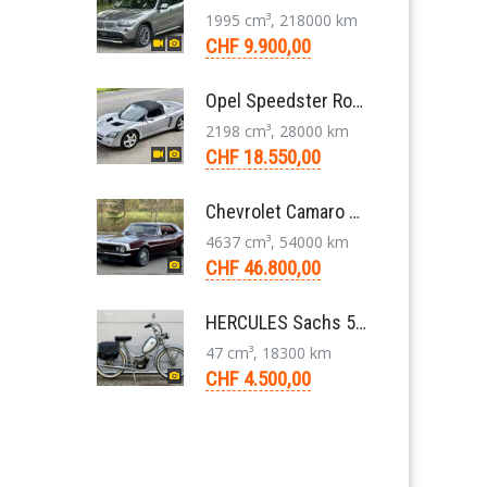
1995 cm³, 218000 km
CHF 9.900,00
Opel Speedster Roadster 2.2 L Targa 5-Gang 2002
2198 cm³, 28000 km
CHF 18.550,00
Chevrolet Camaro Coupé 1. Generation V8 Aut. 1967
4637 cm³, 54000 km
CHF 46.800,00
HERCULES Sachs 50/2 Mofa 2-Gang Handschaltung Veteran
47 cm³, 18300 km
CHF 4.500,00