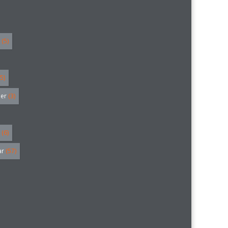
(5)
5)
ler
(3)
(6)
ar
(57)