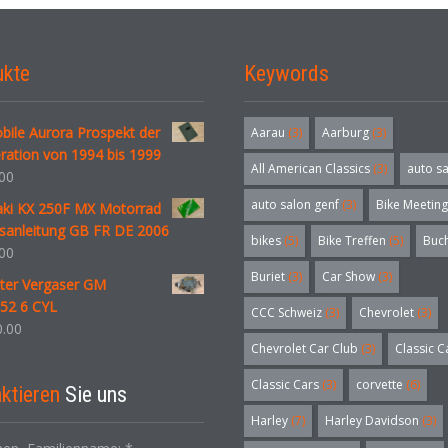
ukte
Keywords
bile Aurora Prospekt der
Aarau
(3)
Aarburg
(3)
ration von 1994 bis 1999
All American Classics
(3)
auto s
00
auto salon genf
(3)
Bike Meeting
ki KX 250F MX Motorrad
bsanleitung GB FR DE 2006
bikes
(5)
Bike Treffen
(5)
Buc
00
Buriet
(3)
Car Show
(3)
ter Vergaser GM
52 6 CYL
CCC Schweiz
(3)
Chevrolet
(3)
.00
Chevrolet Car Club
(3)
Classic C
Classic Cars
(3)
corvette
(6)
ktieren
Sie uns
Harley
(7)
Harley Davidson
(3)