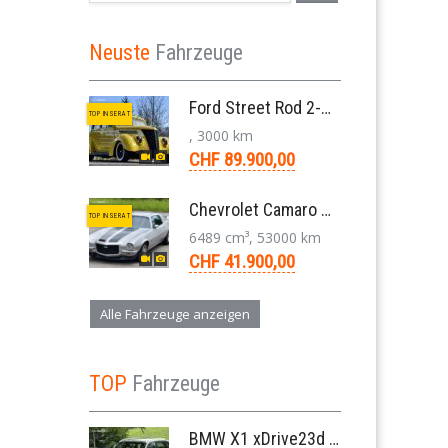
Neuste
Fahrzeuge
Ford Street Rod 2-Door V8 Aut. 1937
TOP INSERAT
, 3000 km
CHF 89.900,00
Chevrolet Camaro SS 396 LS3 Coupe Aut. 1971
TOP INSERAT
6489 cm³, 53000 km
CHF 41.900,00
Alle Fahrzeuge anzeigen
TOP
Fahrzeuge
BMW X1 xDrive23d E84 204 PS Steptronic Panorama Navi Leder PDC 2011