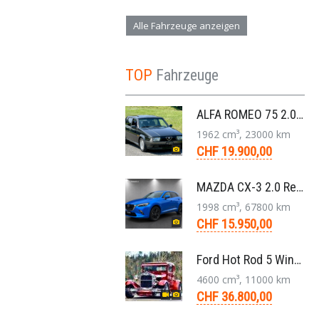
Alle Fahrzeuge anzeigen
TOP
Fahrzeuge
ALFA ROMEO 75 2.0 TS Super Berlina 5-Gang 1991
1962 cm³, 23000 km
CHF 19.900,00
MAZDA CX-3 2.0 Revolution FWD Skyactiv Drive SUV 2017
1998 cm³, 67800 km
CHF 15.950,00
Ford Hot Rod 5 Window 283 V8 4-Gang 1929
4600 cm³, 11000 km
CHF 36.800,00