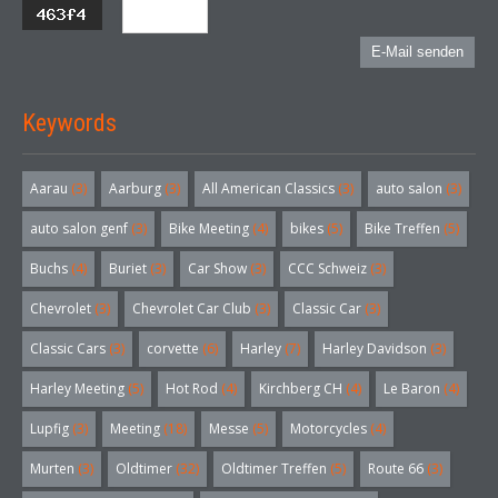
E-Mail senden
Keywords
Aarau
(3)
Aarburg
(3)
All American Classics
(3)
auto salon
(3)
auto salon genf
(3)
Bike Meeting
(4)
bikes
(5)
Bike Treffen
(5)
Buchs
(4)
Buriet
(3)
Car Show
(3)
CCC Schweiz
(3)
Chevrolet
(3)
Chevrolet Car Club
(3)
Classic Car
(3)
Classic Cars
(3)
corvette
(6)
Harley
(7)
Harley Davidson
(3)
Harley Meeting
(5)
Hot Rod
(4)
Kirchberg CH
(4)
Le Baron
(4)
Lupfig
(3)
Meeting
(18)
Messe
(5)
Motorcycles
(4)
Murten
(3)
Oldtimer
(32)
Oldtimer Treffen
(5)
Route 66
(3)