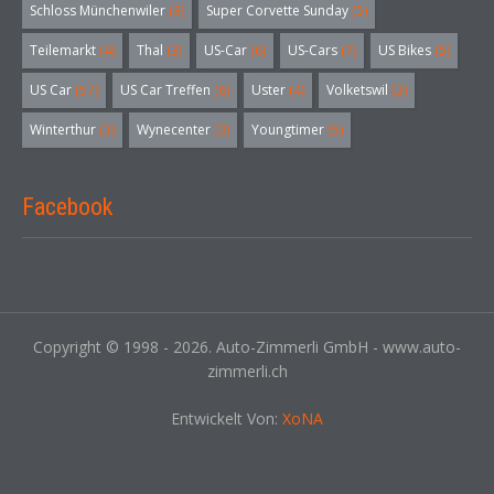
Schloss Münchenwiler
(3)
Super Corvette Sunday
(5)
Teilemarkt
(4)
Thal
(3)
US-Car
(6)
US-Cars
(7)
US Bikes
(5)
US Car
(57)
US Car Treffen
(6)
Uster
(4)
Volketswil
(3)
Winterthur
(3)
Wynecenter
(3)
Youngtimer
(5)
Facebook
Copyright © 1998 - 2026. Auto-Zimmerli GmbH - www.auto-
zimmerli.ch
Entwickelt Von:
XoNA