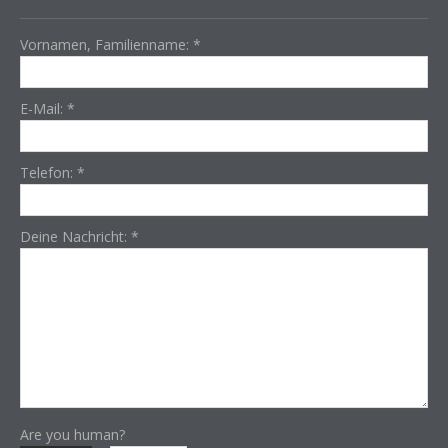
Vornamen, Familienname:
*
E-Mail:
*
Telefon:
*
Deine Nachricht:
*
Are you human?