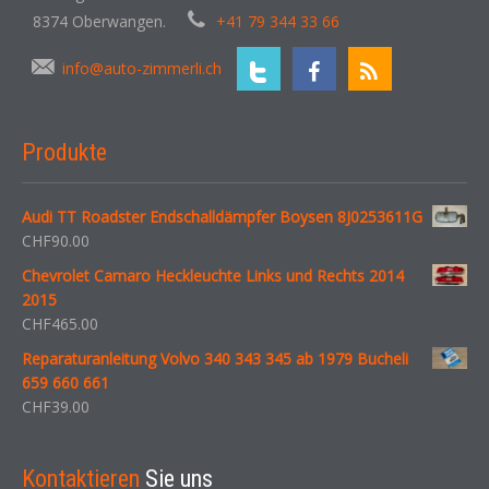
8374 Oberwangen.
+41 79 344 33 66
info@auto-zimmerli.ch
Produkte
Audi TT Roadster Endschalldämpfer Boysen 8J0253611G
CHF
90.00
Chevrolet Camaro Heckleuchte Links und Rechts 2014
2015
CHF
465.00
Reparaturanleitung Volvo 340 343 345 ab 1979 Bucheli
659 660 661
CHF
39.00
Kontaktieren
Sie uns