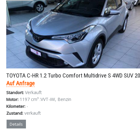
TOYOTA C-HR 1.2 Turbo Comfort Multidrive S 4WD SUV 2
Auf Anfrage
Verkauft
Standort:
1197 cm³ :VVT-iW, Benzin
Motor:
-
Kilometer:
verkauft
Zustand:
Details