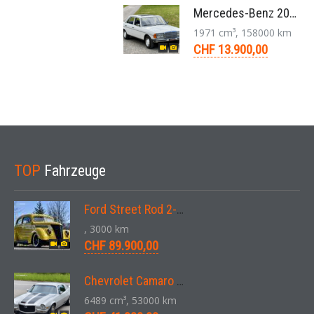
Mercedes-Benz 200 W123 1979 Veteranenfahrzeug Handschaltung Schiebedach
1971 cm³, 158000 km
CHF 13.900,00
TOP
Fahrzeuge
Ford Street Rod 2-Door V8 Aut. 1937
, 3000 km
CHF 89.900,00
Chevrolet Camaro SS 396 LS3 Coupe Aut. 1971
6489 cm³, 53000 km